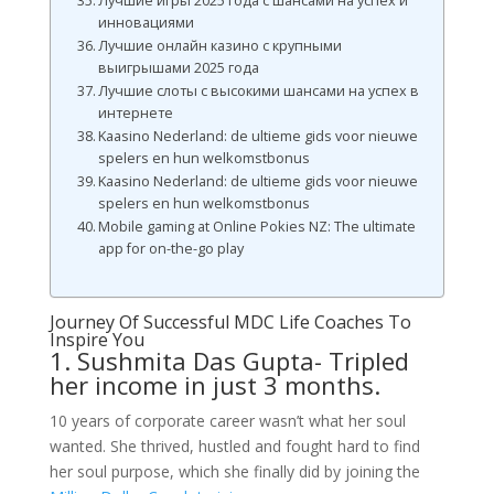
Лучшие игры 2025 года с шансами на успех и
инновациями
Лучшие онлайн казино с крупными
выигрышами 2025 года
Лучшие слоты с высокими шансами на успех в
интернете
Kaasino Nederland: de ultieme gids voor nieuwe
spelers en hun welkomstbonus
Kaasino Nederland: de ultieme gids voor nieuwe
spelers en hun welkomstbonus
Mobile gaming at Online Pokies NZ: The ultimate
app for on-the-go play
Journey Of Successful MDC Life Coaches To
Inspire You
1. Sushmita Das Gupta- Tripled
her income in just 3 months.
10 years of corporate career wasn’t what her soul
wanted. She thrived, hustled and fought hard to find
her soul purpose, which she finally did by joining the