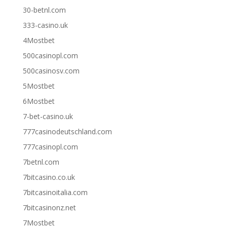
30-betnl.com
333-casino.uk
4Mostbet
500casinopl.com
500casinosv.com
5Mostbet
6Mostbet
7-bet-casino.uk
777casinodeutschland.com
777casinopl.com
7betnl.com
7bitcasino.co.uk
7bitcasinoitalia.com
7bitcasinonz.net
7Mostbet