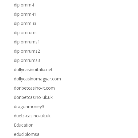
diplomm-i
diplomm-i1
diplomm-i3
diplomrums
diplomrums1
diplomrums2
diplomrums3
dollycasinoitalia.net
dollycasinomagyar.com
donbetcasino-it.com
donbetcasino-uk.uk
dragonmoney3
duelz-casino-uk.uk
Education
edudiplomsa