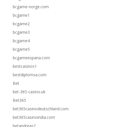
bcgame-norge.com
bcgame1
bcgame2
bcgame3
bcgame4
bcgame5
bcgameespana.com
bestcasinos1
bestdiplomsa.com
Bet
bet-365-casino.uk
Bet365
bet365casinodeutschland.com
bet365casinoindia.com
betandreas2