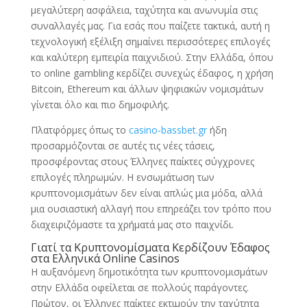
μεγαλύτερη ασφάλεια, ταχύτητα και ανωνυμία στις
συναλλαγές μας. Για εσάς που παίζετε τακτικά, αυτή η
τεχνολογική εξέλιξη σημαίνει περισσότερες επιλογές
και καλύτερη εμπειρία παιχνιδιού. Στην Ελλάδα, όπου
το online gambling κερδίζει συνεχώς έδαφος, η χρήση
Bitcoin, Ethereum και άλλων ψηφιακών νομισμάτων
γίνεται όλο και πιο δημοφιλής.
Πλατφόρμες όπως το
casino-bassbet.gr
ήδη
προσαρμόζονται σε αυτές τις νέες τάσεις,
προσφέροντας στους Έλληνες παίκτες σύγχρονες
επιλογές πληρωμών. Η ενσωμάτωση των
κρυπτονομισμάτων δεν είναι απλώς μια μόδα, αλλά
μια ουσιαστική αλλαγή που επηρεάζει τον τρόπο που
διαχειριζόμαστε τα χρήματά μας στο παιχνίδι.
Γιατί τα Κρυπτονομίσματα Κερδίζουν Έδαφος
στα Ελληνικά Online Casinos
Η αυξανόμενη δημοτικότητα των κρυπτονομισμάτων
στην Ελλάδα οφείλεται σε πολλούς παράγοντες.
Πρώτον, οι Έλληνες παίκτες εκτιμούν την ταχύτητα