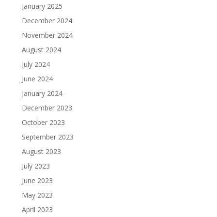
January 2025
December 2024
November 2024
August 2024
July 2024
June 2024
January 2024
December 2023
October 2023
September 2023
August 2023
July 2023
June 2023
May 2023
April 2023