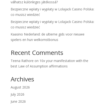
válhatsz különleges játékossá?
Bezpieczne wpłaty i wypłaty w Lolajack Casino Polska:
co musisz wiedzieć
Bezpieczne wpłaty i wypłaty w Lolajack Casino Polska:
co musisz wiedzieć
Kaasino Nederland: de ultieme gids voor nieuwe
spelers en hun welkomstbonus
Recent Comments
Teena Rathore
on
10x your manifestation with the
best Law of Assumption affirmations
Archives
August 2026
July 2026
June 2026