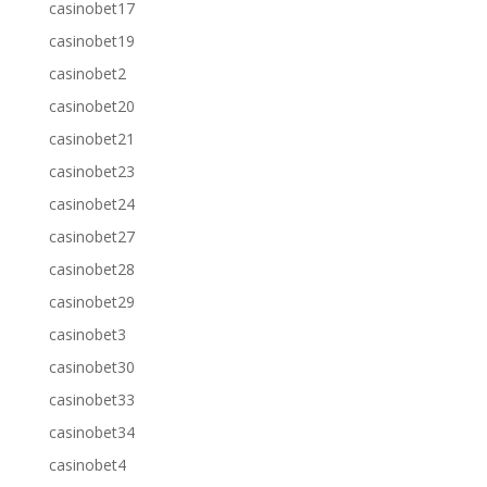
casinobet17
casinobet19
casinobet2
casinobet20
casinobet21
casinobet23
casinobet24
casinobet27
casinobet28
casinobet29
casinobet3
casinobet30
casinobet33
casinobet34
casinobet4