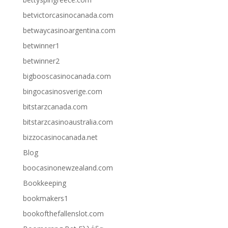
betvictorcasinocanada.com
betwaycasinoargentina.com
betwinner1
betwinner2
bigbooscasinocanada.com
bingocasinosverige.com
bitstarzcanada.com
bitstarzcasinoaustralia.com
bizzocasinocanada.net
Blog
boocasinonewzealand.com
Bookkeeping
bookmakers1
bookofthefallenslot.com