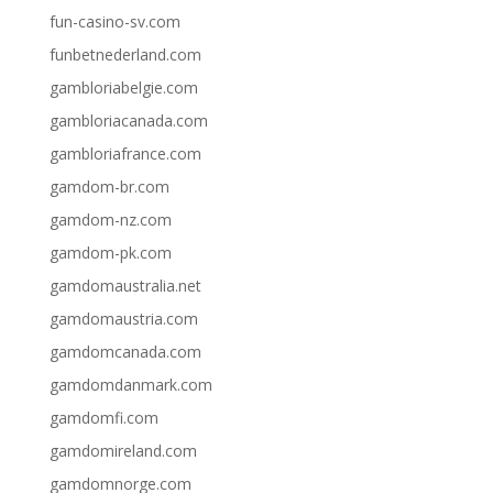
fun-casino-sv.com
funbetnederland.com
gambloriabelgie.com
gambloriacanada.com
gambloriafrance.com
gamdom-br.com
gamdom-nz.com
gamdom-pk.com
gamdomaustralia.net
gamdomaustria.com
gamdomcanada.com
gamdomdanmark.com
gamdomfi.com
gamdomireland.com
gamdomnorge.com