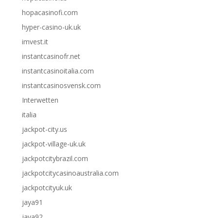
hopacasinofi.com
hyper-casino-uk.uk
imvest.it
instantcasinofr.net
instantcasinoitalia.com
instantcasinosvensk.com
Interwetten
italia
jackpot-city.us
jackpot-village-uk.uk
jackpotcitybrazil.com
jackpotcitycasinoaustralia.com
jackpotcityuk.uk
jaya91
jaya92