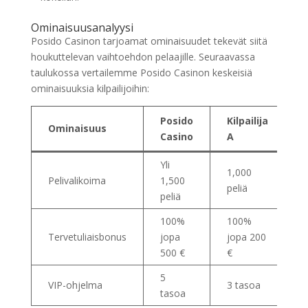
Ominaisuusanalyysi
Posido Casinon tarjoamat ominaisuudet tekevät siitä
houkuttelevan vaihtoehdon pelaajille. Seuraavassa
taulukossa vertailemme Posido Casinon keskeisiä
ominaisuuksia kilpailijoihin:
Posido
Kilpailija
K
Ominaisuus
Casino
A
B
Yli
1,000
1
Pelivalikoima
1,500
peliä
p
peliä
100%
100%
1
Tervetuliaisbonus
jopa
jopa 200
j
500 €
€
€
5
VIP-ohjelma
3 tasoa
4
tasoa