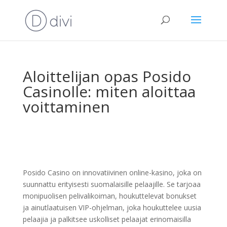
Aloittelijan opas Posido
Casinolle: miten aloittaa
voittaminen
Posido Casino on innovatiivinen online-kasino, joka on
suunnattu erityisesti suomalaisille pelaajille. Se tarjoaa
monipuolisen pelivalikoiman, houkuttelevat bonukset
ja ainutlaatuisen VIP-ohjelman, joka houkuttelee uusia
pelaajia ja palkitsee uskolliset pelaajat erinomaisilla