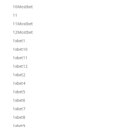
10Mostbet
11
11Mostbet
12Mostbet
1xbet1
1xbet10
1xbet11
1xbet12
1xbet2
1xbet4
1xbet5
1xbet6
1xbet7
1xbet8
1xbet9