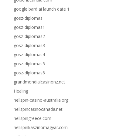
google bard ai launch date 1
gosz-diplomas
gosz-diplomas1
gosz-diplomas2
gosz-diplomas3
gosz-diplomas4
gosz-diplomas5
gosz-diplomas6
grandmondialcasinonz.net
Healing
hellspin-casino-australia.org
hellspincasinocanada.net
hellspingreece.com
hellspinkaszinomagyar.com