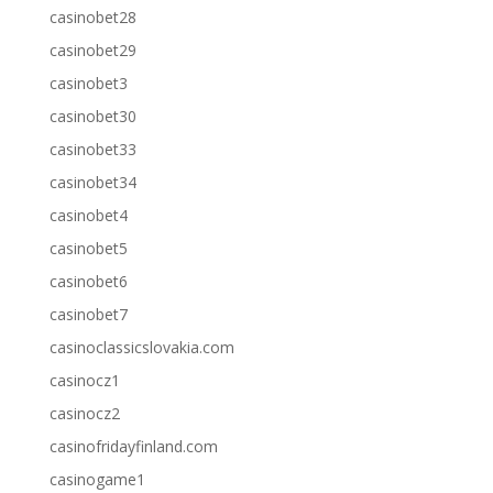
casinobet28
casinobet29
casinobet3
casinobet30
casinobet33
casinobet34
casinobet4
casinobet5
casinobet6
casinobet7
casinoclassicslovakia.com
casinocz1
casinocz2
casinofridayfinland.com
casinogame1