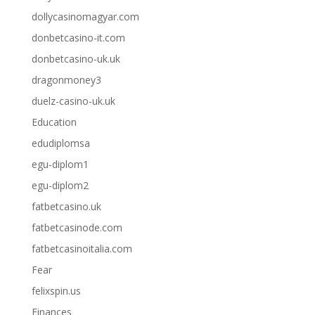
dollycasinomagyar.com
donbetcasino-it.com
donbetcasino-uk.uk
dragonmoney3
duelz-casino-uk.uk
Education
edudiplomsa
egu-diplom1
egu-diplom2
fatbetcasino.uk
fatbetcasinode.com
fatbetcasinoitalia.com
Fear
felixspin.us
Finances