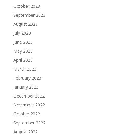
October 2023
September 2023
August 2023
July 2023
June 2023
May 2023
April 2023
March 2023
February 2023
January 2023
December 2022
November 2022
October 2022
September 2022
August 2022