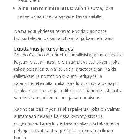
kasinopelit.
Alhainen minimitalletus:
Vain 10 euroa, joka
tekee pelaamisesta saavutettavaa kaikille.
Nämä edut yhdessä tekevät Posido Casinosta
houkuttelevan paikan aloittaa tai jatkaa peliuraasi.
Luottamus ja turvallisuus
Posido Casino on tunnettu turvallisista ja luotettavista
käytännöistään. Kasino on saanut valtuutuksen, joka
takaa pelaajien turvallisuuden ja tietosuojan. Kaikki
talletukset ja nostot on suojattu edistyneillä
salausmenetelmillä, mikä lisää luottamusta pelaajiin.
Lisäksi kasinon pelejä auditoidaan säännöllisesti, jotta
varmistetaan pelien reiluus ja satunnaisuus.
Kasino tarjoaa myös asiakaspalvelua, joka on valmis
auttamaan pelaajia kaikissa kysymyksissä ja
ongelmissa. Tämä luotettava asiakastuki takaa, että
pelaajat voivat nauttia pelikokemuksestaan ilman
huolia.