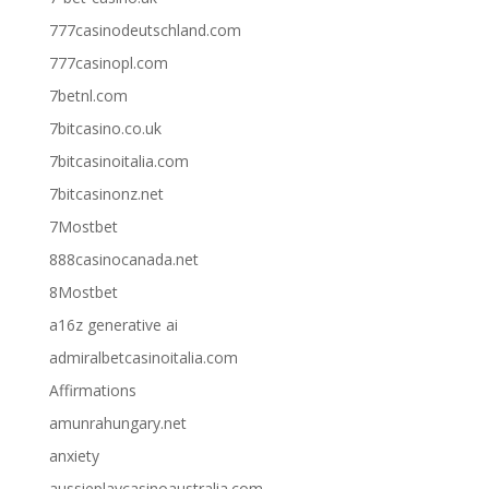
777casinodeutschland.com
777casinopl.com
7betnl.com
7bitcasino.co.uk
7bitcasinoitalia.com
7bitcasinonz.net
7Mostbet
888casinocanada.net
8Mostbet
a16z generative ai
admiralbetcasinoitalia.com
Affirmations
amunrahungary.net
anxiety
aussieplaycasinoaustralia.com