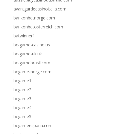
avantgardecasinoitalia.com
bankonbetnorge.com
bankonbetosterreich.com
batwinner1
bc-game-casino.us
bc-game-uk.uk
bc-gamebrasil.com
bcgame-norge.com
bcgame1
bcgame2
bcgame3
bcgame4
bcgame5
bcgameespana.com