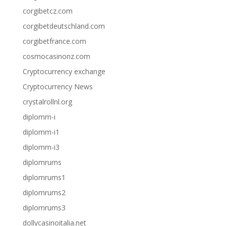
corgibetcz.com
corgibetdeutschland.com
corgibetfrance.com
cosmocasinonz.com
Cryptocurrency exchange
Cryptocurrency News
crystalrollnl.org
diplomm-i
diplomm-i1
diplomm-i3
diplomrums
diplomrums1
diplomrums2
diplomrums3
dollycasinoitalia.net