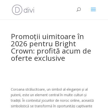
Promoții uimitoare în
2026 pentru Bright
Crown: profită acum de
oferte exclusive
Coroana strălucitoare, un simbol al eleganței și al
puterii, este un element central în multe culturi și
tradiții. În contextul jocurilor de noroc online, această
simbolistică se transformă în oportunități captivante