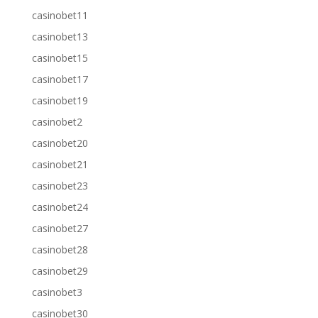
casinobet11
casinobet13
casinobet15
casinobet17
casinobet19
casinobet2
casinobet20
casinobet21
casinobet23
casinobet24
casinobet27
casinobet28
casinobet29
casinobet3
casinobet30