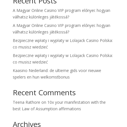
Recent Posts
A Magyar Online Casino VIP program előnyei: hogyan
válhatsz különleges játékossá?
A Magyar Online Casino VIP program előnyei: hogyan
válhatsz különleges játékossá?
Bezpieczne wpłaty i wypłaty w Lolajack Casino Polska:
co musisz wiedzieć
Bezpieczne wpłaty i wypłaty w Lolajack Casino Polska:
co musisz wiedzieć
Kaasino Nederland: de ultieme gids voor nieuwe
spelers en hun welkomstbonus
Recent Comments
Teena Rathore
on
10x your manifestation with the
best Law of Assumption affirmations
Archives