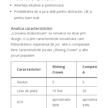
Interfață intuitivă și prietenoasă
Posibilitatea de a juca atât pentru distracție, cât și
pentru bani reali
Analiza caracteristicilor
„Coroana strălucitoare” se remarcă nu doar prin
design, ci și prin caracteristicile inovatoare care
îmbunătățesc experiența de joc. Iată o comparație
între caracteristicile jocului „Shining Crown” și alte
jocuri populare:
Shining
Competitor
Caracteristici
Crown
A
Reeluri
5
5
Linie de plată
10 fixe
20
aproximativ
aproximativ
RTP
96%
94%