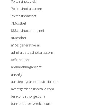
7bitcasino.co.uk
7bitcasinoitalia.com
7bitcasinonz.net
7Mostbet
888casinocanada.net
8Mostbet
a16z generative ai
admiralbetcasinoitalia.com
Affirmations
amunrahungary.net
anxiety
aussieplaycasinoaustralia.com
avantgardecasinoitalia.com
bankonbetnorge.com
bankonbetosterreich.com