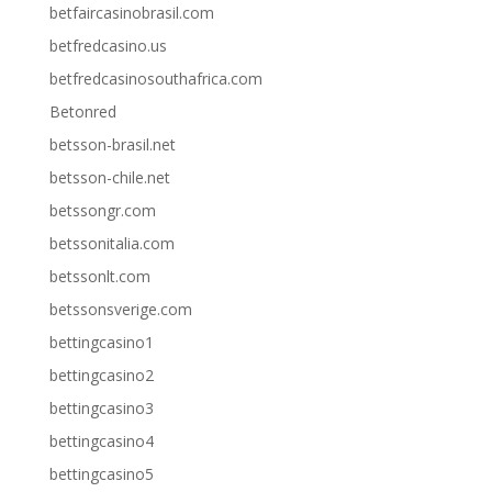
betfaircasinobrasil.com
betfredcasino.us
betfredcasinosouthafrica.com
Betonred
betsson-brasil.net
betsson-chile.net
betssongr.com
betssonitalia.com
betssonlt.com
betssonsverige.com
bettingcasino1
bettingcasino2
bettingcasino3
bettingcasino4
bettingcasino5