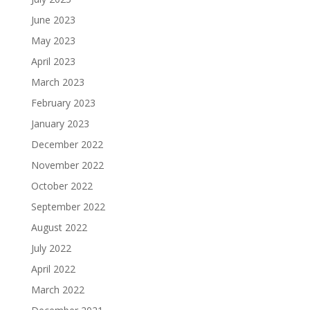
June 2023
May 2023
April 2023
March 2023
February 2023
January 2023
December 2022
November 2022
October 2022
September 2022
August 2022
July 2022
April 2022
March 2022