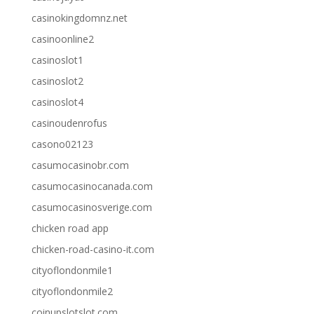
casinokingdomnz.net
casinoonline2
casinoslot1
casinoslot2
casinoslot4
casinoudenrofus
casono02123
casumocasinobr.com
casumocasinocanada.com
casumocasinosverige.com
chicken road app
chicken-road-casino-it.com
cityoflondonmile1
cityoflondonmile2
coinupslotslot.com