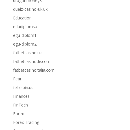
dragonmoney3
duelz-casino-uk.uk
Education
edudiplomsa
egu-diplom1
egu-diplom2
fatbetcasino.uk
fatbetcasinode.com
fatbetcasinoitalia.com
Fear
felixspin.us
Finances
FinTech
Forex
Forex Trading