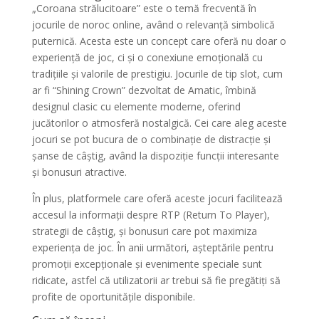
„Coroana strălucitoare” este o temă frecventă în
jocurile de noroc online, având o relevanță simbolică
puternică. Acesta este un concept care oferă nu doar o
experiență de joc, ci și o conexiune emoțională cu
tradițiile și valorile de prestigiu. Jocurile de tip slot, cum
ar fi “Shining Crown” dezvoltat de Amatic, îmbină
designul clasic cu elemente moderne, oferind
jucătorilor o atmosferă nostalgică. Cei care aleg aceste
jocuri se pot bucura de o combinație de distracție și
șanse de câștig, având la dispoziție funcții interesante
și bonusuri atractive.
În plus, platformele care oferă aceste jocuri facilitează
accesul la informații despre RTP (Return To Player),
strategii de câștig, și bonusuri care pot maximiza
experiența de joc. În anii următori, așteptările pentru
promoții excepționale și evenimente speciale sunt
ridicate, astfel că utilizatorii ar trebui să fie pregătiți să
profite de oportunitățile disponibile.