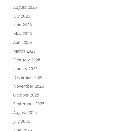
August 2026
July 2026
June 2026
May 2026
April 2026
March 2026
February 2026
January 2026
December 2025
November 2025
October 2025
September 2025
August 2025
July 2025
June 2025