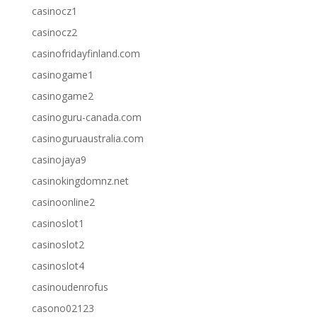
casinocz1
casinocz2
casinofridayfinland.com
casinogame1
casinogame2
casinoguru-canada.com
casinoguruaustralia.com
casinojaya9
casinokingdomnz.net
casinoonline2
casinoslot1
casinoslot2
casinoslot4
casinoudenrofus
casono02123