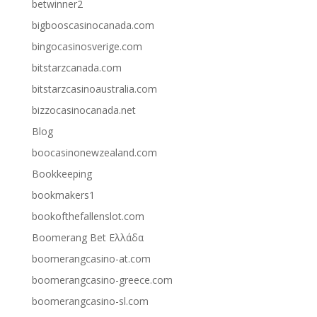
betwinner2
bigbooscasinocanada.com
bingocasinosverige.com
bitstarzcanada.com
bitstarzcasinoaustralia.com
bizzocasinocanada.net
Blog
boocasinonewzealand.com
Bookkeeping
bookmakers1
bookofthefallenslot.com
Boomerang Bet Ελλάδα
boomerangcasino-at.com
boomerangcasino-greece.com
boomerangcasino-sl.com