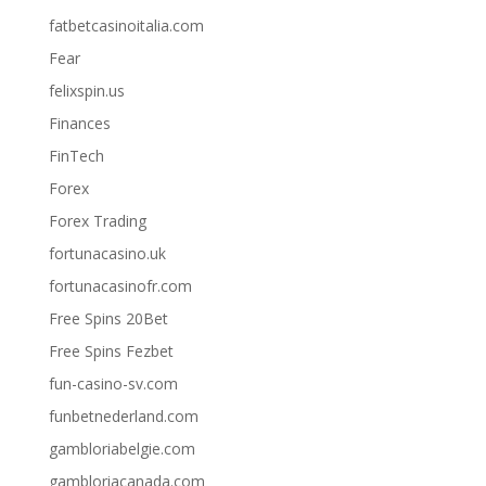
fatbetcasinoitalia.com
Fear
felixspin.us
Finances
FinTech
Forex
Forex Trading
fortunacasino.uk
fortunacasinofr.com
Free Spins 20Bet
Free Spins Fezbet
fun-casino-sv.com
funbetnederland.com
gambloriabelgie.com
gambloriacanada.com