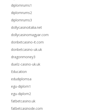
diplomrums1
diplomrums2
diplomrums3
dollycasinoitalia.net
dollycasinomagyar.com
donbetcasino-it.com
donbetcasino-uk.uk
dragonmoney3
duelz-casino-uk.uk
Education
edudiplomsa
egu-diplom1
egu-diplom2
fatbetcasino.uk
fatbetcasinode.com