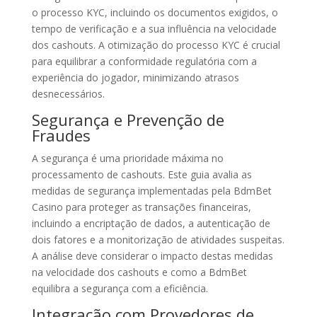
o processo KYC, incluindo os documentos exigidos, o
tempo de verificação e a sua influência na velocidade
dos cashouts. A otimização do processo KYC é crucial
para equilibrar a conformidade regulatória com a
experiência do jogador, minimizando atrasos
desnecessários.
Segurança e Prevenção de
Fraudes
A segurança é uma prioridade máxima no
processamento de cashouts. Este guia avalia as
medidas de segurança implementadas pela BdmBet
Casino para proteger as transações financeiras,
incluindo a encriptação de dados, a autenticação de
dois fatores e a monitorização de atividades suspeitas.
A análise deve considerar o impacto destas medidas
na velocidade dos cashouts e como a BdmBet
equilibra a segurança com a eficiência.
Integração com Provedores de