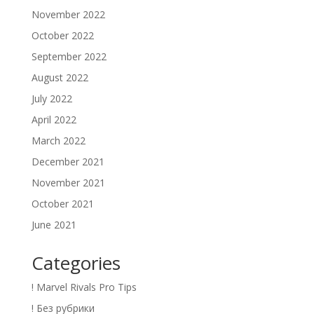
November 2022
October 2022
September 2022
August 2022
July 2022
April 2022
March 2022
December 2021
November 2021
October 2021
June 2021
Categories
! Marvel Rivals Pro Tips
! Без рубрики