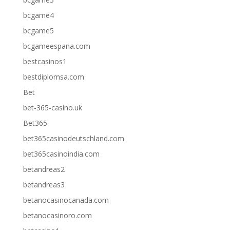
bcgame4
bcgame5
bcgameespana.com
bestcasinos1
bestdiplomsa.com
Bet
bet-365-casino.uk
Bet365
bet365casinodeutschland.com
bet365casinoindia.com
betandreas2
betandreas3
betanocasinocanada.com
betanocasinoro.com