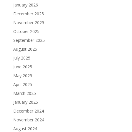
January 2026
December 2025
November 2025
October 2025
September 2025
August 2025
July 2025
June 2025
May 2025
April 2025
March 2025
January 2025
December 2024
November 2024
August 2024