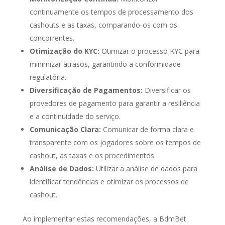
continuamente os tempos de processamento dos
cashouts e as taxas, comparando-os com os
concorrentes.
Otimização do KYC:
Otimizar o processo KYC para
minimizar atrasos, garantindo a conformidade
regulatória.
Diversificação de Pagamentos:
Diversificar os
provedores de pagamento para garantir a resiliência
e a continuidade do serviço.
Comunicação Clara:
Comunicar de forma clara e
transparente com os jogadores sobre os tempos de
cashout, as taxas e os procedimentos.
Análise de Dados:
Utilizar a análise de dados para
identificar tendências e otimizar os processos de
cashout.
Ao implementar estas recomendações, a BdmBet