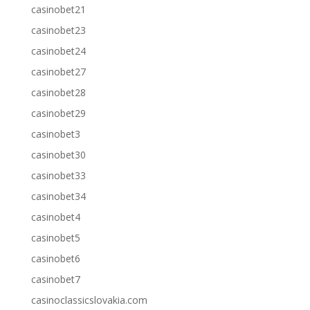
casinobet21
casinobet23
casinobet24
casinobet27
casinobet28
casinobet29
casinobet3
casinobet30
casinobet33
casinobet34
casinobet4
casinobet5
casinobet6
casinobet7
casinoclassicslovakia.com