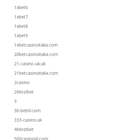
1xbet6
1xbet7
1xbet8
1xbet9
1xbetcasinoitalia.com
20betcasinoitalia.com
21-casino-uk.uk
21betcasinoitalia.com
2casino
2Mostbet
3
30-betnl.com
333-casino.uk
4Mostbet
500casinopl.com