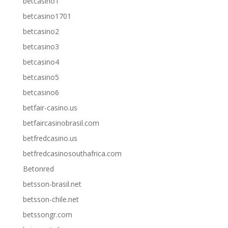
betcasino1
betcasino1701
betcasino2
betcasino3
betcasino4
betcasino5
betcasino6
betfair-casino.us
betfaircasinobrasil.com
betfredcasino.us
betfredcasinosouthafrica.com
Betonred
betsson-brasil.net
betsson-chile.net
betssongr.com