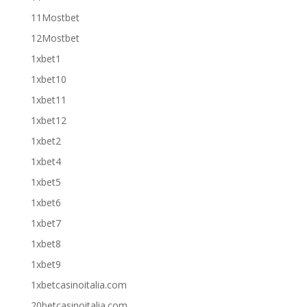
11Mostbet
12Mostbet
1xbet1
1xbet10
1xbet11
1xbet12
1xbet2
1xbet4
1xbet5
1xbet6
1xbet7
1xbet8
1xbet9
1xbetcasinoitalia.com
20betcasinoitalia.com