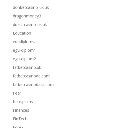
donbetcasino-uk.uk
dragonmoney3
duelz-casino-uk.uk
Education
edudiplomsa
egu-diplom1
egu-diplom2
fatbetcasino.uk
fatbetcasinode.com
fatbetcasinoitalia.com
Fear
felixspin.us
Finances
FinTech
Forex