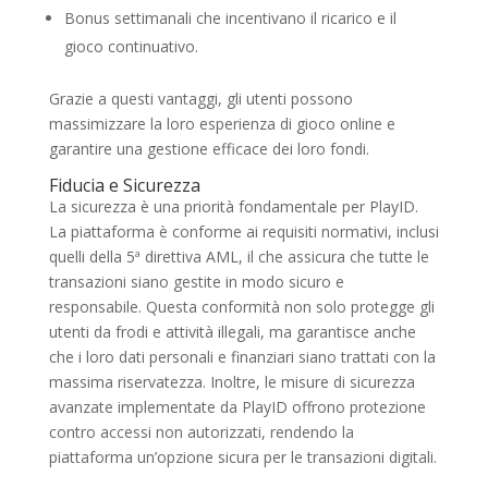
Bonus settimanali che incentivano il ricarico e il
gioco continuativo.
Grazie a questi vantaggi, gli utenti possono
massimizzare la loro esperienza di gioco online e
garantire una gestione efficace dei loro fondi.
Fiducia e Sicurezza
La sicurezza è una priorità fondamentale per PlayID.
La piattaforma è conforme ai requisiti normativi, inclusi
quelli della 5ª direttiva AML, il che assicura che tutte le
transazioni siano gestite in modo sicuro e
responsabile. Questa conformità non solo protegge gli
utenti da frodi e attività illegali, ma garantisce anche
che i loro dati personali e finanziari siano trattati con la
massima riservatezza. Inoltre, le misure di sicurezza
avanzate implementate da PlayID offrono protezione
contro accessi non autorizzati, rendendo la
piattaforma un’opzione sicura per le transazioni digitali.