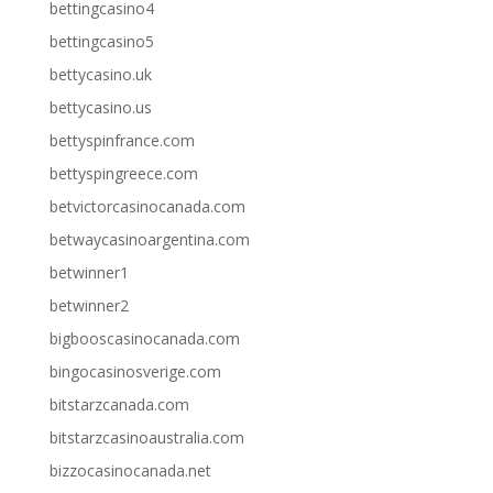
bettingcasino4
bettingcasino5
bettycasino.uk
bettycasino.us
bettyspinfrance.com
bettyspingreece.com
betvictorcasinocanada.com
betwaycasinoargentina.com
betwinner1
betwinner2
bigbooscasinocanada.com
bingocasinosverige.com
bitstarzcanada.com
bitstarzcasinoaustralia.com
bizzocasinocanada.net