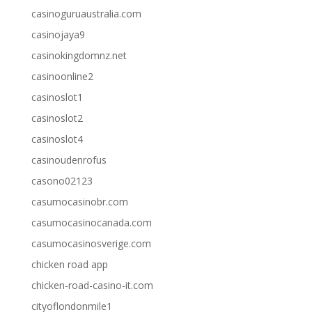
casinoguruaustralia.com
casinojaya9
casinokingdomnz.net
casinoonline2
casinoslot1
casinoslot2
casinoslot4
casinoudenrofus
casono02123
casumocasinobr.com
casumocasinocanada.com
casumocasinosverige.com
chicken road app
chicken-road-casino-it.com
cityoflondonmile1