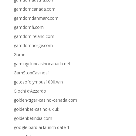
gamdomcanada.com
gamdomdanmark.com
gamdomfi.com
gamdomireland.com
gamdomnorge.com
Game
gamingclubcasinocanada.net
GamStopCasinos1
gatesofolympus1000.win
Giochi d’Azzardo
golden-tiger-casino-canada.com
goldenbet-casino-uk.uk
goldenbetindia.com
google bard ai launch date 1