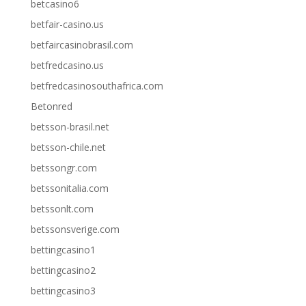
betcasino6
betfair-casino.us
betfaircasinobrasil.com
betfredcasino.us
betfredcasinosouthafrica.com
Betonred
betsson-brasil.net
betsson-chile.net
betssongr.com
betssonitalia.com
betssonlt.com
betssonsverige.com
bettingcasino1
bettingcasino2
bettingcasino3