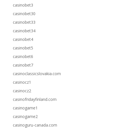
casinobet3
casinobet30
casinobet33
casinobet34
casinobet4
casinobet5
casinobet6
casinobet7
casinoclassicslovakia.com
casinocz1
casinocz2
casinofridayfinland.com
casinogame1
casinogame2
casinoguru-canada.com