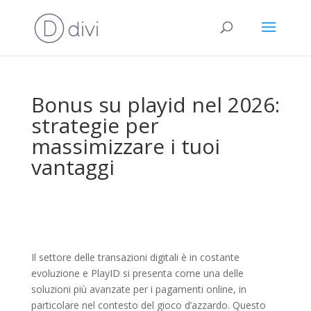
Bonus su playid nel 2026:
strategie per
massimizzare i tuoi
vantaggi
Il settore delle transazioni digitali è in costante
evoluzione e PlayID si presenta come una delle
soluzioni più avanzate per i pagamenti online, in
particolare nel contesto del gioco d’azzardo. Questo