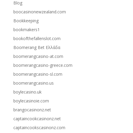
Blog
boocasinonewzealand.com
Bookkeeping
bookmakers1
bookofthefallenslot.com
Boomerang Bet Ελλάδα
boomerangcasino-at.com
boomerangcasino-greece.com
boomerangcasino-sl.com
boomerangcasino.us
boylecasino.uk
boylecasinoie.com
brangocasinonz.net
captaincookcasinonz.net
captaincookscasinonz.com