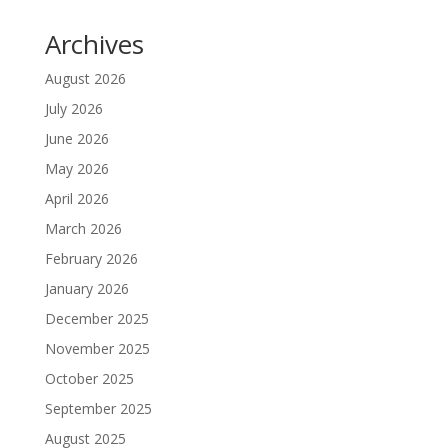
Archives
August 2026
July 2026
June 2026
May 2026
April 2026
March 2026
February 2026
January 2026
December 2025
November 2025
October 2025
September 2025
August 2025