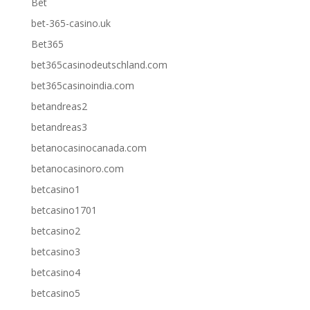
Bet
bet-365-casino.uk
Bet365
bet365casinodeutschland.com
bet365casinoindia.com
betandreas2
betandreas3
betanocasinocanada.com
betanocasinoro.com
betcasino1
betcasino1701
betcasino2
betcasino3
betcasino4
betcasino5