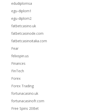
edudiplomsa
egu-diplom1
egu-diplom2
fatbetcasino.uk
fatbetcasinode.com
fatbetcasinoitalia.com
Fear
felixspin.us
Finances
FinTech
Forex
Forex Trading
fortunacasino.uk
fortunacasinofr.com
Free Spins 20Bet