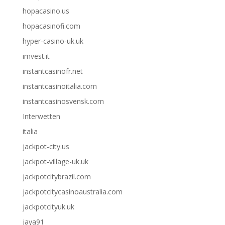
hopacasino.us
hopacasinofi.com
hyper-casino-uk.uk
imvest.it
instantcasinofr.net
instantcasinoitalia.com
instantcasinosvensk.com
Interwetten
italia
jackpot-city.us
jackpot-village-uk.uk
jackpotcitybrazil.com
jackpotcitycasinoaustralia.com
jackpotcityuk.uk
jaya91