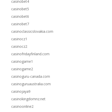
casinobet4
casinobet5
casinobet6
casinobet7
casinoclassicslovakia.com
casinocz1
casinocz2
casinofridayfinland.com
casinogame1
casinogame2
casinoguru-canada.com
casinoguruaustralia.com
casinojaya9
casinokingdomnz.net
casinoonline2