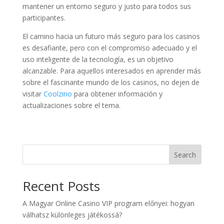
mantener un entorno seguro y justo para todos sus
participantes.
El camino hacia un futuro más seguro para los casinos
es desafiante, pero con el compromiso adecuado y el
uso inteligente de la tecnología, es un objetivo
alcanzable. Para aquellos interesados en aprender más
sobre el fascinante mundo de los casinos, no dejen de
visitar
Coolzino
para obtener información y
actualizaciones sobre el tema.
Search
Recent Posts
A Magyar Online Casino VIP program előnyei: hogyan
válhatsz különleges játékossá?