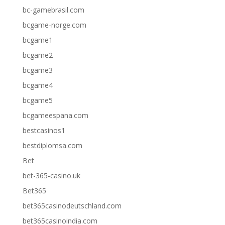
bc-gamebrasil.com
bcgame-norge.com
bcgame1
bcgame2
bcgame3
bcgame4
bcgame5
bcgameespana.com
bestcasinos1
bestdiplomsa.com
Bet
bet-365-casino.uk
Bet365
bet365casinodeutschland.com
bet365casinoindia.com