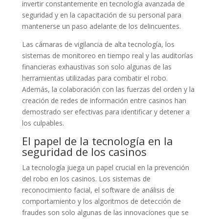
invertir constantemente en tecnología avanzada de
seguridad y en la capacitación de su personal para
mantenerse un paso adelante de los delincuentes.
Las cámaras de vigilancia de alta tecnología, los
sistemas de monitoreo en tiempo real y las auditorías
financieras exhaustivas son solo algunas de las
herramientas utilizadas para combatir el robo.
Además, la colaboración con las fuerzas del orden y la
creación de redes de información entre casinos han
demostrado ser efectivas para identificar y detener a
los culpables.
El papel de la tecnología en la
seguridad de los casinos
La tecnología juega un papel crucial en la prevención
del robo en los casinos. Los sistemas de
reconocimiento facial, el software de análisis de
comportamiento y los algoritmos de detección de
fraudes son solo algunas de las innovaciones que se