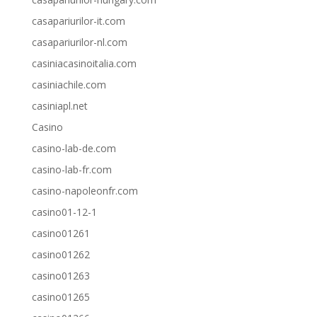
casapariurilor-it.com
casapariurilor-nl.com
casiniacasinoitalia.com
casiniachile.com
casiniapl.net
Casino
casino-lab-de.com
casino-lab-fr.com
casino-napoleonfr.com
casino01-12-1
casino01261
casino01262
casino01263
casino01265