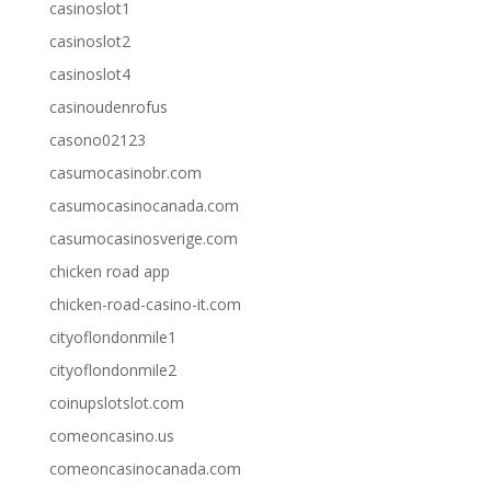
casinoslot1
casinoslot2
casinoslot4
casinoudenrofus
casono02123
casumocasinobr.com
casumocasinocanada.com
casumocasinosverige.com
chicken road app
chicken-road-casino-it.com
cityoflondonmile1
cityoflondonmile2
coinupslotslot.com
comeoncasino.us
comeoncasinocanada.com