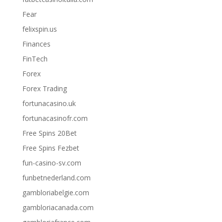
Fear
felixspin.us
Finances
FinTech
Forex
Forex Trading
fortunacasino.uk
fortunacasinofr.com
Free Spins 20Bet
Free Spins Fezbet
fun-casino-sv.com
funbetnederland.com
gambloriabelgie.com
gambloriacanada.com