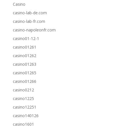
Casino
casino-lab-de.com
casino-lab-fr.com
casino-napoleonfr.com
casino01-12-1
casino01261
casino01262
casino01263
casino01265
casino01266
casino0212
casino1225
casino12251
casino140126
casino1601