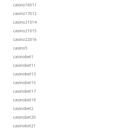
casino16011
casino17012
casino21014
casino21015
casino22016
casino5
casinobet1
casinobet11
casinobet13
casinobet15
casinobet17
casinobet19
casinobet2
casinobet20
casinobet21