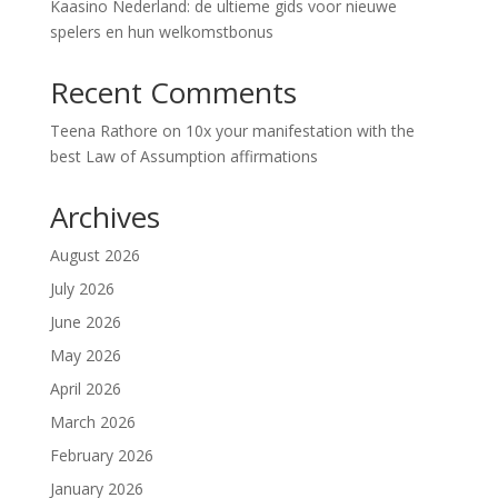
Kaasino Nederland: de ultieme gids voor nieuwe
spelers en hun welkomstbonus
Recent Comments
Teena Rathore
on
10x your manifestation with the
best Law of Assumption affirmations
Archives
August 2026
July 2026
June 2026
May 2026
April 2026
March 2026
February 2026
January 2026