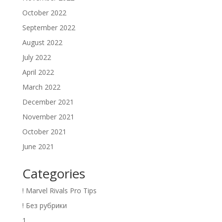
October 2022
September 2022
August 2022
July 2022
April 2022
March 2022
December 2021
November 2021
October 2021
June 2021
Categories
! Marvel Rivals Pro Tips
! Без рубрики
1