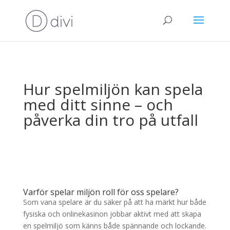
Hur spelmiljön kan spela
med ditt sinne – och
påverka din tro på utfall
Varför spelar miljön roll för oss spelare?
Som vana spelare är du säker på att ha märkt hur både
fysiska och onlinekasinon jobbar aktivt med att skapa
en spelmiljö som känns både spännande och lockande.