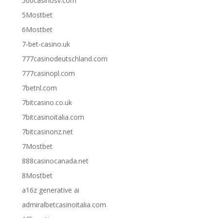
500casinosv.com
5Mostbet
6Mostbet
7-bet-casino.uk
777casinodeutschland.com
777casinopl.com
7betnl.com
7bitcasino.co.uk
7bitcasinoitalia.com
7bitcasinonz.net
7Mostbet
888casinocanada.net
8Mostbet
a16z generative ai
admiralbetcasinoitalia.com