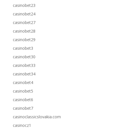
casinobet23
casinobet24
casinobet27
casinobet28
casinobet29
casinobet3
casinobet30
casinobet33
casinobet34
casinobet4
casinobet5
casinobet6
casinobet7
casinoclassicslovakia.com
casinocz1