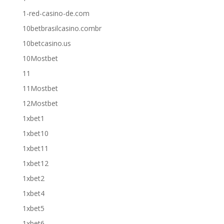
1-red-casino-de.com
10betbrasilcasino.combr
10betcasino.us
10Mostbet
11
11Mostbet
12Mostbet
1xbet1
1xbet10
1xbet11
1xbet12
1xbet2
1xbet4
1xbet5
1xbet6