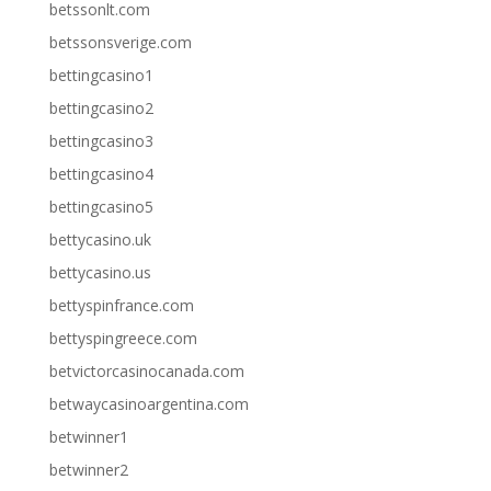
betssonlt.com
betssonsverige.com
bettingcasino1
bettingcasino2
bettingcasino3
bettingcasino4
bettingcasino5
bettycasino.uk
bettycasino.us
bettyspinfrance.com
bettyspingreece.com
betvictorcasinocanada.com
betwaycasinoargentina.com
betwinner1
betwinner2