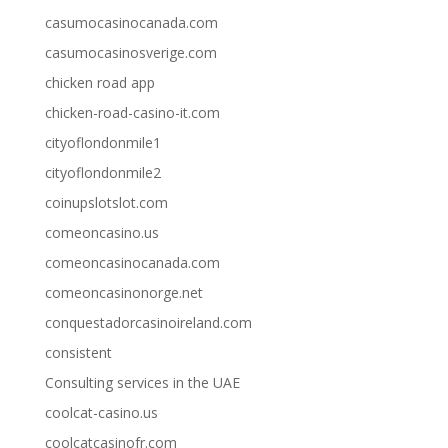
casumocasinocanada.com
casumocasinosverige.com
chicken road app
chicken-road-casino-it.com
cityoflondonmile1
cityoflondonmile2
coinupslotslot.com
comeoncasino.us
comeoncasinocanada.com
comeoncasinonorge.net
conquestadorcasinoireland.com
consistent
Consulting services in the UAE
coolcat-casino.us
coolcatcasinofr.com