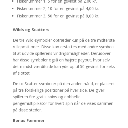
Fiskenummer 1, 5 for en gevinst på 2,00 kr.
Fiskenummer 2, 10 for en gevinst på 4,00 kr.
Fiskenummer 3, 50 for en gevinst på 8,00 kr.
Wilds og Scatters
De tre Wild-symboler optræder kun på de tre midterste
rullepositioner. Disse kan erstattes med andre symbols
til at udvide spillerens vindingsmuligheder. Derudover
har disse symboler også en højere payout, hvor selv
det mindst værdifulde kan yde op til 50 gevinst for seks
af slottet.
De to Scatter-symboler på den anden hånd, er placeret
på tre forskellige positioner på hver side. De giver
spilleren fire gratis spins og dobbelte
pengemultiplikator for hvert spin når de vises sammen
på disse steder.
Bonus Fæmmer