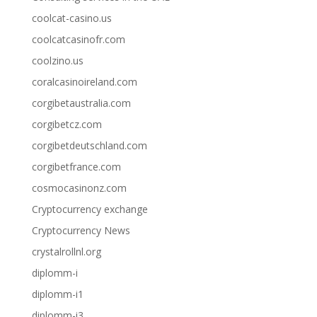
coolcat-casino.us
coolcatcasinofr.com
coolzino.us
coralcasinoireland.com
corgibetaustralia.com
corgibetcz.com
corgibetdeutschland.com
corgibetfrance.com
cosmocasinonz.com
Cryptocurrency exchange
Cryptocurrency News
crystalrollnl.org
diplomm-i
diplomm-i1
diplomm-i3