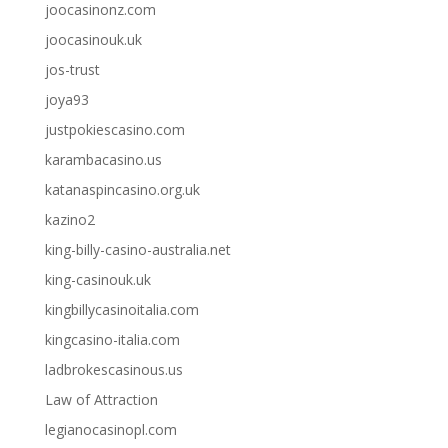
joocasinonz.com
joocasinouk.uk
jos-trust
joya93
justpokiescasino.com
karambacasino.us
katanaspincasino.org.uk
kazino2
king-billy-casino-australia.net
king-casinouk.uk
kingbillycasinoitalia.com
kingcasino-italia.com
ladbrokescasinous.us
Law of Attraction
legianocasinopl.com