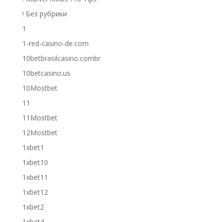
! Без рубрики
1
1-red-casino-de.com
10betbrasilcasino.combr
10betcasino.us
10Mostbet
11
11Mostbet
12Mostbet
1xbet1
1xbet10
1xbet11
1xbet12
1xbet2
1xbet4