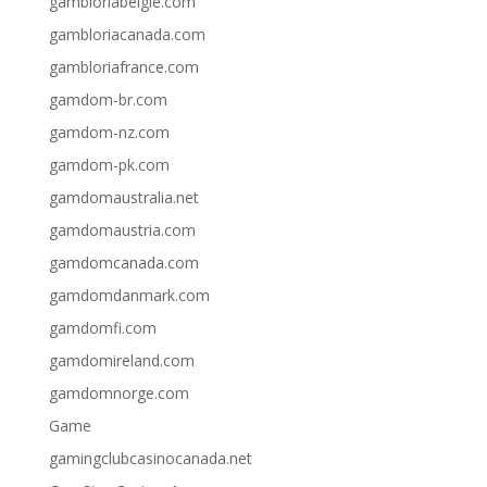
gambloriabelgie.com
gambloriacanada.com
gambloriafrance.com
gamdom-br.com
gamdom-nz.com
gamdom-pk.com
gamdomaustralia.net
gamdomaustria.com
gamdomcanada.com
gamdomdanmark.com
gamdomfi.com
gamdomireland.com
gamdomnorge.com
Game
gamingclubcasinocanada.net