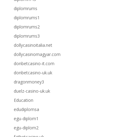
diplomrums
diplomrums1
diplomrums2
diplomrums3
dollycasinoitalia.net
dollycasinomagyar.com
donbetcasino-it.com
donbetcasino-uk.uk
dragonmoney3
duelz-casino-uk.uk
Education
edudiplomsa
egu-diplom1
egu-diplom2
fatbetcasino.uk