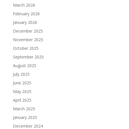
March 2026
February 2026
January 2026
December 2025
November 2025
October 2025
September 2025
August 2025
July 2025
June 2025
May 2025
April 2025
March 2025
January 2025
December 2024