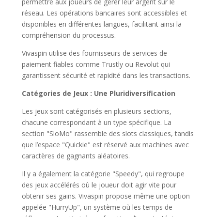
permettre aux joueurs de gérer leur argent sur le
réseau. Les opérations bancaires sont accessibles et
disponibles en différentes langues, facilitant ainsi la
compréhension du processus.
Vivaspin utilise des fournisseurs de services de
paiement fiables comme Trustly ou Revolut qui
garantissent sécurité et rapidité dans les transactions.
Catégories de Jeux : Une Pluridiversification
Les jeux sont catégorisés en plusieurs sections,
chacune correspondant à un type spécifique. La
section "SloMo" rassemble des slots classiques, tandis
que l’espace "Quickie" est réservé aux machines avec
caractères de gagnants aléatoires.
Il y a également la catégorie "Speedy", qui regroupe
des jeux accélérés où le joueur doit agir vite pour
obtenir ses gains. Vivaspin propose même une option
appelée "HurryUp", un système où les temps de