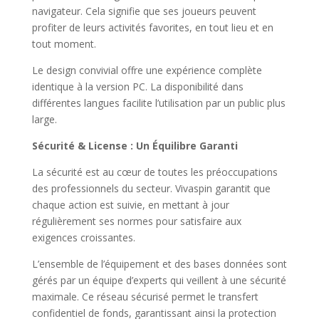
navigateur. Cela signifie que ses joueurs peuvent
profiter de leurs activités favorites, en tout lieu et en
tout moment.
Le design convivial offre une expérience complète
identique à la version PC. La disponibilité dans
différentes langues facilite l’utilisation par un public plus
large.
Sécurité & License : Un Équilibre Garanti
La sécurité est au cœur de toutes les préoccupations
des professionnels du secteur. Vivaspin garantit que
chaque action est suivie, en mettant à jour
régulièrement ses normes pour satisfaire aux
exigences croissantes.
L’ensemble de l’équipement et des bases données sont
gérés par un équipe d’experts qui veillent à une sécurité
maximale. Ce réseau sécurisé permet le transfert
confidentiel de fonds, garantissant ainsi la protection