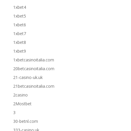
1xbet4
1xbet5
1xbet6
1xbet7
1xbet8
1xbet9
1xbetcasinoitalia.com
20betcasinoitalia.com
21-casino-uk.uk
21betcasinoitalia.com
2casino
2Mostbet
3
30-betnl.com
333-casino.uk