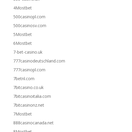
4Mostbet
500casinopl.com
500casinosv.com
5Mostbet
6Mostbet
7-bet-casino.uk
777casinodeutschland.com
777casinopl.com
7betnl.com
7bitcasino.co.uk
7bitcasinoitalia.com
7bitcasinonz.net
7Mostbet
888casinocanada.net
8Mostbet