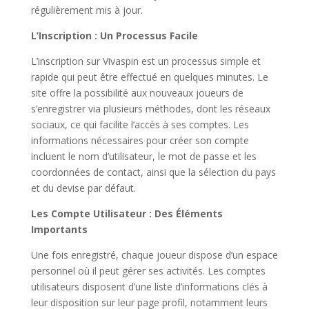
régulièrement mis à jour.
L’Inscription : Un Processus Facile
L’inscription sur Vivaspin est un processus simple et
rapide qui peut être effectué en quelques minutes. Le
site offre la possibilité aux nouveaux joueurs de
s’enregistrer via plusieurs méthodes, dont les réseaux
sociaux, ce qui facilite l’accès à ses comptes. Les
informations nécessaires pour créer son compte
incluent le nom d’utilisateur, le mot de passe et les
coordonnées de contact, ainsi que la sélection du pays
et du devise par défaut.
Les Compte Utilisateur : Des Éléments
Importants
Une fois enregistré, chaque joueur dispose d’un espace
personnel où il peut gérer ses activités. Les comptes
utilisateurs disposent d’une liste d’informations clés à
leur disposition sur leur page profil, notamment leurs