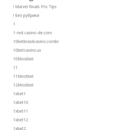
! Marvel Rivals Pro Tips
! Без рубрики
1
1-red-casino-de.com
10betbrasilcasino.combr
10betcasino.us
10Mostbet
11
11Mostbet
12Mostbet
1xbet1
1xbet10
1xbet11
1xbet12
1xbet2