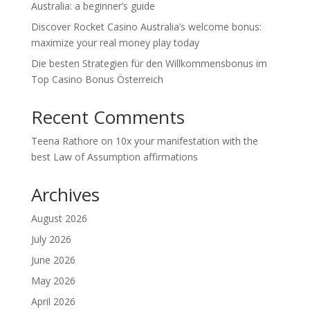
Australia: a beginner’s guide
Discover Rocket Casino Australia’s welcome bonus:
maximize your real money play today
Die besten Strategien für den Willkommensbonus im
Top Casino Bonus Österreich
Recent Comments
Teena Rathore
on
10x your manifestation with the
best Law of Assumption affirmations
Archives
August 2026
July 2026
June 2026
May 2026
April 2026