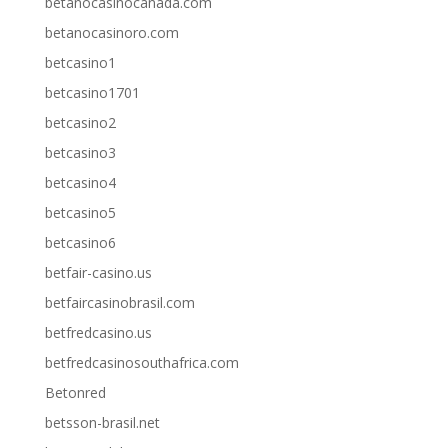
betanocasinocanada.com
betanocasinoro.com
betcasino1
betcasino1701
betcasino2
betcasino3
betcasino4
betcasino5
betcasino6
betfair-casino.us
betfaircasinobrasil.com
betfredcasino.us
betfredcasinosouthafrica.com
Betonred
betsson-brasil.net