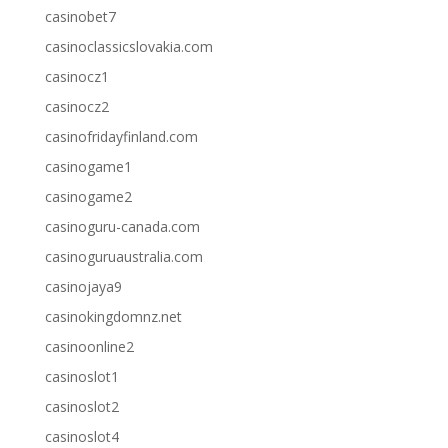
casinobet7
casinoclassicslovakia.com
casinocz1
casinocz2
casinofridayfinland.com
casinogame1
casinogame2
casinoguru-canada.com
casinoguruaustralia.com
casinojaya9
casinokingdomnz.net
casinoonline2
casinoslot1
casinoslot2
casinoslot4