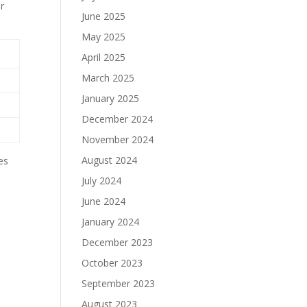
r
June 2025
May 2025
April 2025
March 2025
January 2025
December 2024
November 2024
August 2024
es
July 2024
June 2024
January 2024
December 2023
October 2023
September 2023
August 2023