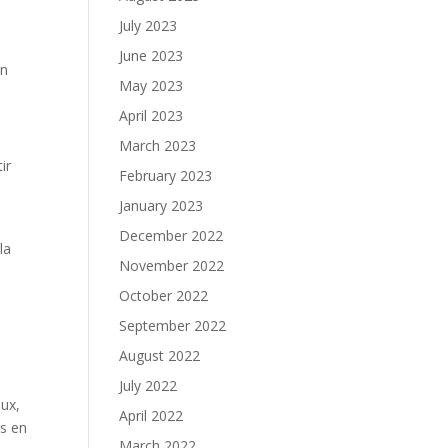
July 2023
June 2023
en
May 2023
April 2023
March 2023
ir
February 2023
January 2023
December 2022
la
November 2022
October 2022
September 2022
August 2022
July 2022
eux,
April 2022
rs en
March 2022