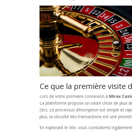
Ce que la première visite 
Lors de votre première connexion à
Mirax Casi
La plateforme propose un vaste choix de jeux al
clics. Le processus d’inscription est simple et
plus, la sécurité des transactions est une priori
En explorant le site, vous constaterez égalemen