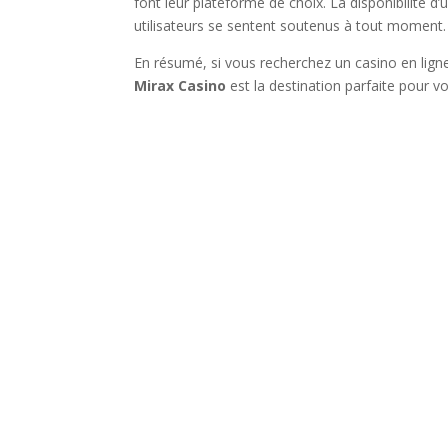
font leur plateforme de choix. La disponibilité d’
utilisateurs se sentent soutenus à tout moment.
En résumé, si vous recherchez un casino en ligne 
Mirax Casino
est la destination parfaite pour vo