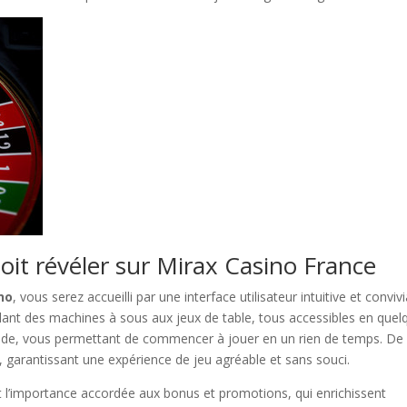
doit révéler sur Mirax Casino France
no
, vous serez accueilli par une interface utilisateur intuitive et convivi
lant des machines à sous aux jeux de table, tous accessibles en quel
 rapide, vous permettant de commencer à jouer en un rien de temps. De
té, garantissant une expérience de jeu agréable et sans souci.
t l’importance accordée aux bonus et promotions, qui enrichissent