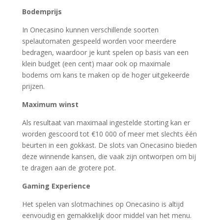
Bodemprijs
In Onecasino kunnen verschillende soorten
spelautomaten gespeeld worden voor meerdere
bedragen, waardoor je kunt spelen op basis van een
klein budget (een cent) maar ook op maximale
bodems om kans te maken op de hoger uitgekeerde
prijzen.
Maximum winst
Als resultaat van maximaal ingestelde storting kan er
worden gescoord tot €10 000 of meer met slechts één
beurten in een gokkast. De slots van Onecasino bieden
deze winnende kansen, die vaak zijn ontworpen om bij
te dragen aan de grotere pot.
Gaming Experience
Het spelen van slotmachines op Onecasino is altijd
eenvoudig en gemakkelijk door middel van het menu.