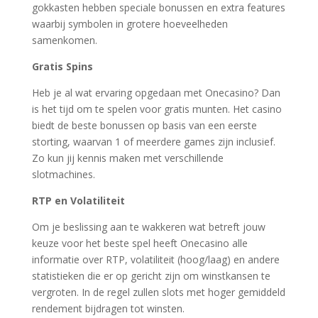
gokkasten hebben speciale bonussen en extra features
waarbij symbolen in grotere hoeveelheden
samenkomen.
Gratis Spins
Heb je al wat ervaring opgedaan met Onecasino? Dan
is het tijd om te spelen voor gratis munten. Het casino
biedt de beste bonussen op basis van een eerste
storting, waarvan 1 of meerdere games zijn inclusief.
Zo kun jij kennis maken met verschillende
slotmachines.
RTP en Volatiliteit
Om je beslissing aan te wakkeren wat betreft jouw
keuze voor het beste spel heeft Onecasino alle
informatie over RTP, volatiliteit (hoog/laag) en andere
statistieken die er op gericht zijn om winstkansen te
vergroten. In de regel zullen slots met hoger gemiddeld
rendement bijdragen tot winsten.