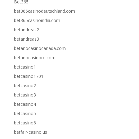
Bet365
bet365casinodeutschland.com
bet365casinoindia.com
betandreas2
betandreas3
betanocasinocanada.com
betanocasinoro.com
betcasino1
betcasino1701
betcasino2
betcasino3
betcasino4
betcasino5
betcasino6
betfair-casino.us