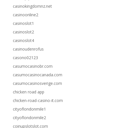
casinokingdomnz.net
casinoonline2
casinoslot1
casinoslot2
casinoslot4
casinoudenrofus
casono02123
casumocasinobr.com
casumocasinocanada.com
casumocasinosverige.com
chicken road app
chicken-road-casino-it.com
cityoflondonmile1
cityoflondonmile2
coinupslotslot.com