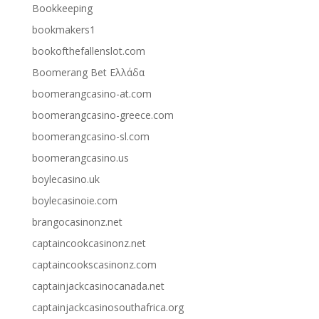
Bookkeeping
bookmakers1
bookofthefallenslot.com
Boomerang Bet Ελλάδα
boomerangcasino-at.com
boomerangcasino-greece.com
boomerangcasino-sl.com
boomerangcasino.us
boylecasino.uk
boylecasinoie.com
brangocasinonz.net
captaincookcasinonz.net
captaincookscasinonz.com
captainjackcasinocanada.net
captainjackcasinosouthafrica.org