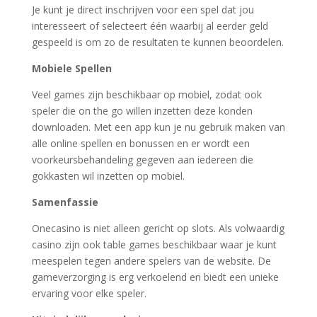
Je kunt je direct inschrijven voor een spel dat jou
interesseert of selecteert één waarbij al eerder geld
gespeeld is om zo de resultaten te kunnen beoordelen.
Mobiele Spellen
Veel games zijn beschikbaar op mobiel, zodat ook
speler die on the go willen inzetten deze konden
downloaden. Met een app kun je nu gebruik maken van
alle online spellen en bonussen en er wordt een
voorkeursbehandeling gegeven aan iedereen die
gokkasten wil inzetten op mobiel.
Samenfassie
Onecasino is niet alleen gericht op slots. Als volwaardig
casino zijn ook table games beschikbaar waar je kunt
meespelen tegen andere spelers van de website. De
gameverzorging is erg verkoelend en biedt een unieke
ervaring voor elke speler.