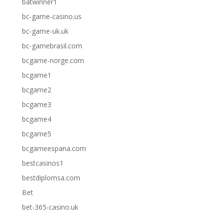
batwinner1
bc-game-casino.us
bc-game-uk.uk
bc-gamebrasil.com
bcgame-norge.com
bcgame1
bcgame2
bcgame3
bcgame4
bcgame5
bcgameespana.com
bestcasinos1
bestdiplomsa.com
Bet
bet-365-casino.uk