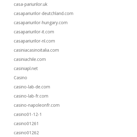
casa-pariurilor.uk
casapariurilor-deutchland.com
casapariurilor-hungary.com
casapariurilor-it.com
casapariurilor-nl.com
casiniacasinoitalia.com
casiniachile.com
casiniapl.net
Casino
casino-lab-de.com
casino-lab-fr.com
casino-napoleonfr.com
casino01-12-1
casino01261
casino01262