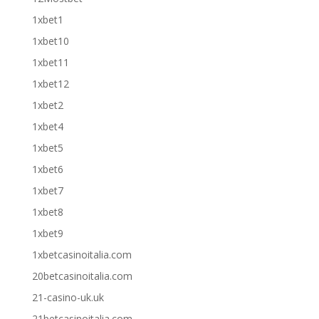
1xbet1
1xbet10
1xbet11
1xbet12
1xbet2
1xbet4
1xbet5
1xbet6
1xbet7
1xbet8
1xbet9
1xbetcasinoitalia.com
20betcasinoitalia.com
21-casino-uk.uk
21betcasinoitalia.com