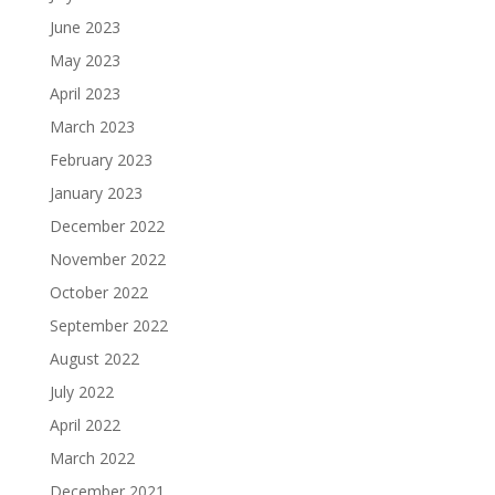
June 2023
May 2023
April 2023
March 2023
February 2023
January 2023
December 2022
November 2022
October 2022
September 2022
August 2022
July 2022
April 2022
March 2022
December 2021