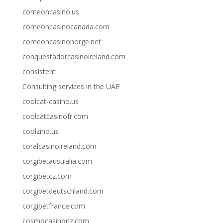
comeoncasino.us
comeoncasinocanada.com
comeoncasinonorge.net
conquestadorcasinoireland.com
consistent
Consulting services in the UAE
coolcat-casino.us
coolcatcasinofr.com
coolzino.us
coralcasinoireland.com
corgibetaustralia.com
corgibetcz.com
corgibetdeutschland.com
corgibetfrance.com
cosmocasinonz.com