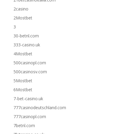
2casino
2Mostbet
3
30-betnl.com
333-casino.uk
4Mostbet
500casinopl.com
500casinosv.com
5Mostbet
6Mostbet
7-bet-casino.uk
777casinodeutschland.com
777casinopl.com
7betnl.com