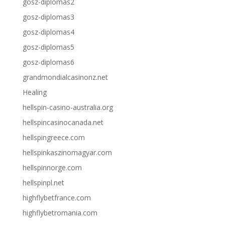
gosz-diplomas2
gosz-diplomas3
gosz-diplomas4
gosz-diplomas5
gosz-diplomas6
grandmondialcasinonz.net
Healing
hellspin-casino-australia.org
hellspincasinocanada.net
hellspingreece.com
hellspinkaszinomagyar.com
hellspinnorge.com
hellspinpl.net
highflybetfrance.com
highflybetromania.com