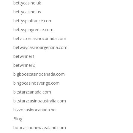
bettycasino.uk
bettycasino.us
bettyspinfrance.com
bettyspingreece.com
betvictorcasinocanada.com
betwaycasinoargentina.com
betwinner1
betwinner2
bigbooscasinocanada.com
bingocasinosverige.com
bitstarzcanada.com
bitstarzcasinoaustralia.com
bizzocasinocanada.net
Blog
boocasinonewzealand.com