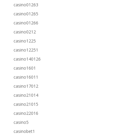
casino01263
casino01265
casino01266
casino0212
casino1225
casino12251
casino140126
casino1601
casino16011
casino17012
casino21014
casino21015
casino22016
casino5
casinobet1