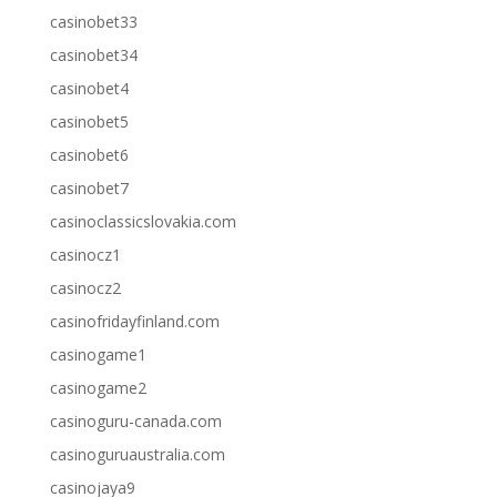
casinobet33
casinobet34
casinobet4
casinobet5
casinobet6
casinobet7
casinoclassicslovakia.com
casinocz1
casinocz2
casinofridayfinland.com
casinogame1
casinogame2
casinoguru-canada.com
casinoguruaustralia.com
casinojaya9