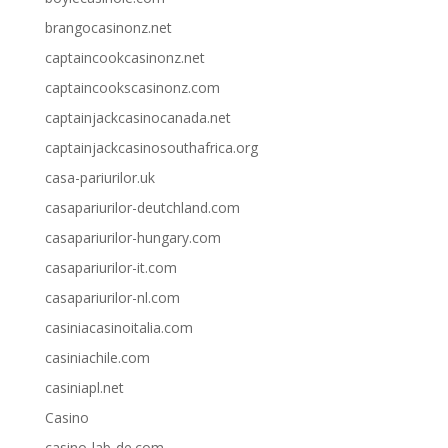
brangocasinonz.net
captaincookcasinonz.net
captaincookscasinonz.com
captainjackcasinocanada.net
captainjackcasinosouthafrica.org
casa-pariurilor.uk
casapariurilor-deutchland.com
casapariurilor-hungary.com
casapariurilor-it.com
casapariurilor-nl.com
casiniacasinoitalia.com
casiniachile.com
casiniapl.net
Casino
casino-lab-de.com