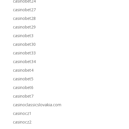
casinobet24
casinobet27
casinobet28
casinobet29
casinobet3
casinobet30
casinobet33
casinobet34
casinobet4
casinobet5
casinobet6
casinobet7
casinoclassicslovakia.com
casinocz1
casinocz2