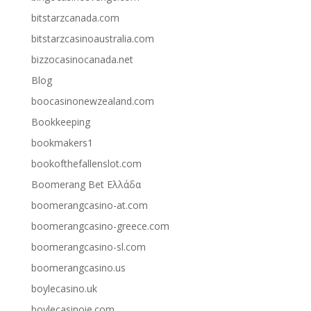
bitstarzcanada.com
bitstarzcasinoaustralia.com
bizzocasinocanada.net
Blog
boocasinonewzealand.com
Bookkeeping
bookmakers1
bookofthefallenslot.com
Boomerang Bet Ελλάδα
boomerangcasino-at.com
boomerangcasino-greece.com
boomerangcasino-sl.com
boomerangcasino.us
boylecasino.uk
boylecasinoie.com