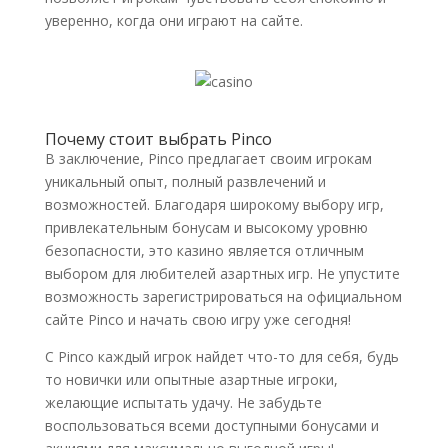
уверенно, когда они играют на сайте.
Почему стоит выбрать Pinco
В заключение, Pinco предлагает своим игрокам
уникальный опыт, полный развлечений и
возможностей. Благодаря широкому выбору игр,
привлекательным бонусам и высокому уровню
безопасности, это казино является отличным
выбором для любителей азартных игр. Не упустите
возможность зарегистрироваться на официальном
сайте Pinco и начать свою игру уже сегодня!
С Pinco каждый игрок найдет что-то для себя, будь
то новички или опытные азартные игроки,
желающие испытать удачу. Не забудьте
воспользоваться всеми доступными бонусами и