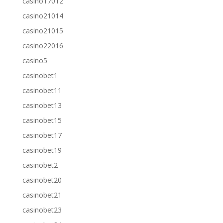
casino17012
casino21014
casino21015
casino22016
casino5
casinobet1
casinobet11
casinobet13
casinobet15
casinobet17
casinobet19
casinobet2
casinobet20
casinobet21
casinobet23