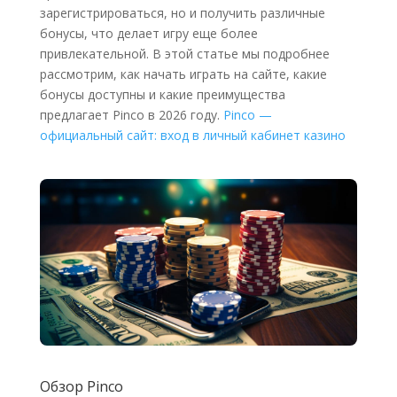
зарегистрироваться, но и получить различные
бонусы, что делает игру еще более
привлекательной. В этой статье мы подробнее
рассмотрим, как начать играть на сайте, какие
бонусы доступны и какие преимущества
предлагает Pinco в 2026 году.
Pinco —
официальный сайт: вход в личный кабинет казино
Обзор Pinco