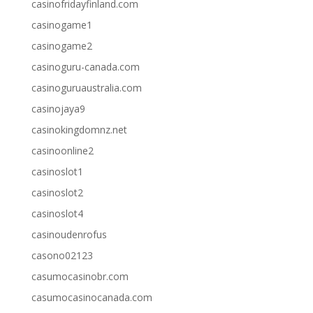
casinofridayfinland.com
casinogame1
casinogame2
casinoguru-canada.com
casinoguruaustralia.com
casinojaya9
casinokingdomnz.net
casinoonline2
casinoslot1
casinoslot2
casinoslot4
casinoudenrofus
casono02123
casumocasinobr.com
casumocasinocanada.com