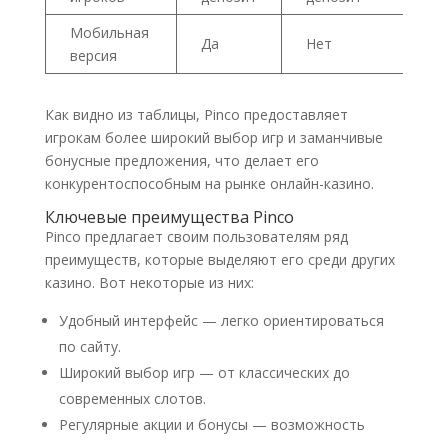
Мобильная
Да
Нет
Д
версия
Как видно из таблицы, Pinco предоставляет
игрокам более широкий выбор игр и заманчивые
бонусные предложения, что делает его
конкурентоспособным на рынке онлайн-казино.
Ключевые преимущества Pinco
Pinco предлагает своим пользователям ряд
преимуществ, которые выделяют его среди других
казино. Вот некоторые из них:
Удобный интерфейс — легко ориентироваться
по сайту.
Широкий выбор игр — от классических до
современных слотов.
Регулярные акции и бонусы — возможность