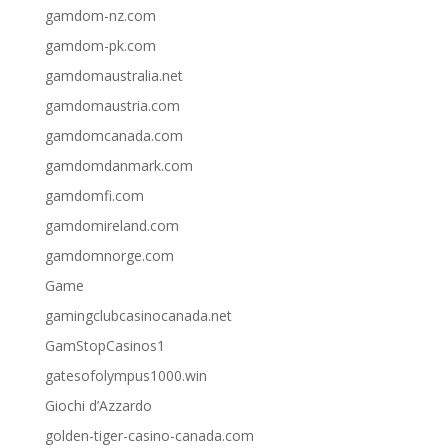
gamdom-nz.com
gamdom-pk.com
gamdomaustralia.net
gamdomaustria.com
gamdomcanada.com
gamdomdanmark.com
gamdomfi.com
gamdomireland.com
gamdomnorge.com
Game
gamingclubcasinocanada.net
GamStopCasinos1
gatesofolympus1000.win
Giochi d’Azzardo
golden-tiger-casino-canada.com