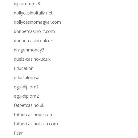
diplomrums3
dollycasinoitalia.net
dollycasinomagyar.com
donbetcasino-it.com
donbetcasino-uk.uk
dragonmoney3
duelz-casino-uk.uk
Education
edudiplomsa
egu-diplom1
egu-diplom2
fatbetcasino.uk
fatbetcasinode.com
fatbetcasinoitalia.com
Fear