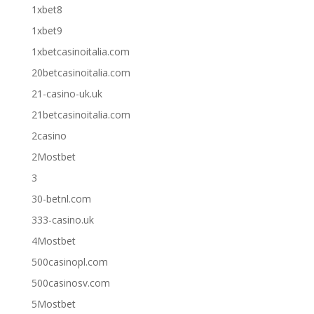
1xbet8
1xbet9
1xbetcasinoitalia.com
20betcasinoitalia.com
21-casino-uk.uk
21betcasinoitalia.com
2casino
2Mostbet
3
30-betnl.com
333-casino.uk
4Mostbet
500casinopl.com
500casinosv.com
5Mostbet