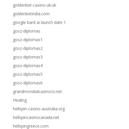
goldenbet-casino-uk.uk
goldenbetindia.com
google bard ai launch date 1
gosz-diplomas
gosz-diplomas1
gosz-diplomas2
gosz-diplomas3
gosz-diplomas4
gosz-diplomas5
gosz-diplomas6
grandmondialcasinonz.net
Healing
hellspin-casino-australia.org
hellspincasinocanada.net
hellspingreece.com