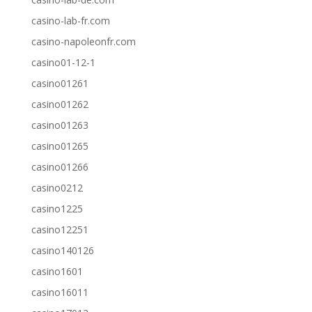
casino-lab-fr.com
casino-napoleonfr.com
casino01-12-1
casino01261
casino01262
casino01263
casino01265
casino01266
casino0212
casino1225
casino12251
casino140126
casino1601
casino16011