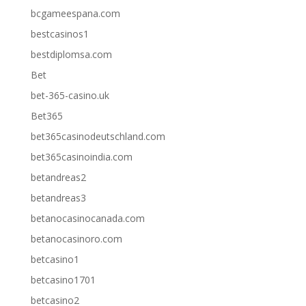
bcgameespana.com
bestcasinos1
bestdiplomsa.com
Bet
bet-365-casino.uk
Bet365
bet365casinodeutschland.com
bet365casinoindia.com
betandreas2
betandreas3
betanocasinocanada.com
betanocasinoro.com
betcasino1
betcasino1701
betcasino2