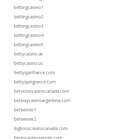
bettingcasino1
bettingcasino2
bettingcasino3
bettingcasino4
bettingcasino5
bettycasino.uk
bettycasino.us
bettyspinfrance.com
bettyspingreece.com
betvictorcasinocanada.com
betwaycasinoargentina.com
betwinner1
betwinner2
bigbooscasinocanada.com
bingocasinosverige.com