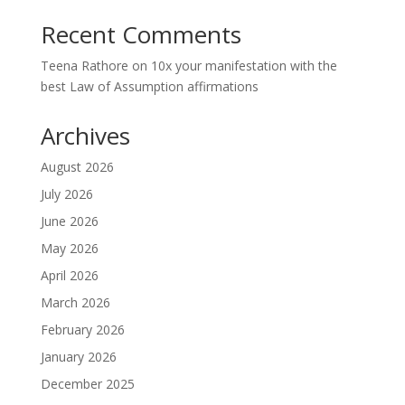
Recent Comments
Teena Rathore
on
10x your manifestation with the
best Law of Assumption affirmations
Archives
August 2026
July 2026
June 2026
May 2026
April 2026
March 2026
February 2026
January 2026
December 2025