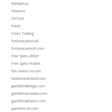
felixspin.us
Finances
FinTech
Forex
Forex Trading
fortunacasino.uk
fortunacasinofr.com
Free Spins 20Bet
Free Spins Fezbet
fun-casino-sv.com
funbetnederland.com
gambloriabelgie.com
gambloriacanada.com
gambloriafrance.com
gamdom-br.com