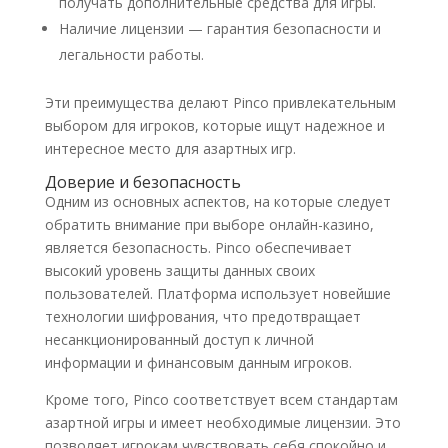
получать дополнительные средства для игры.
Наличие лицензии — гарантия безопасности и
легальности работы.
Эти преимущества делают Pinco привлекательным
выбором для игроков, которые ищут надежное и
интересное место для азартных игр.
Доверие и безопасность
Одним из основных аспектов, на которые следует
обратить внимание при выборе онлайн-казино,
является безопасность. Pinco обеспечивает
высокий уровень защиты данных своих
пользователей. Платформа использует новейшие
технологии шифрования, что предотвращает
несанкционированный доступ к личной
информации и финансовым данным игроков.
Кроме того, Pinco соответствует всем стандартам
азартной игры и имеет необходимые лицензии. Это
позволяет игрокам чувствовать себя спокойно и