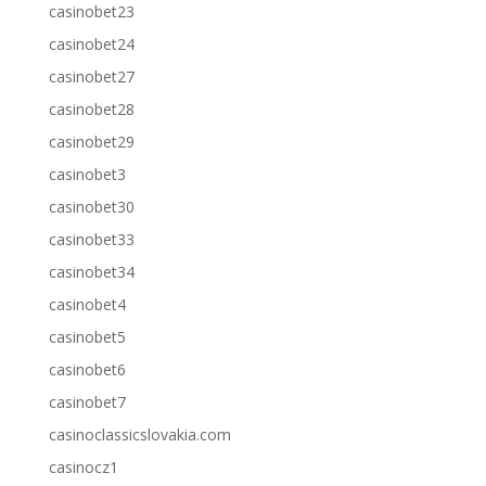
casinobet23
casinobet24
casinobet27
casinobet28
casinobet29
casinobet3
casinobet30
casinobet33
casinobet34
casinobet4
casinobet5
casinobet6
casinobet7
casinoclassicslovakia.com
casinocz1