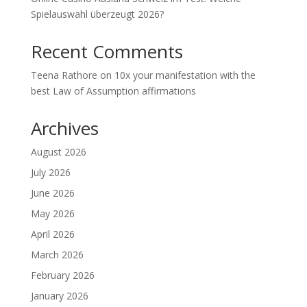
Spielauswahl überzeugt 2026?
Recent Comments
Teena Rathore
on
10x your manifestation with the
best Law of Assumption affirmations
Archives
August 2026
July 2026
June 2026
May 2026
April 2026
March 2026
February 2026
January 2026