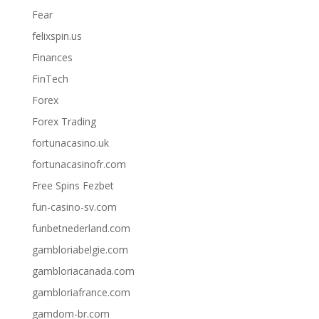
Fear
felixspin.us
Finances
FinTech
Forex
Forex Trading
fortunacasino.uk
fortunacasinofr.com
Free Spins Fezbet
fun-casino-sv.com
funbetnederland.com
gambloriabelgie.com
gambloriacanada.com
gambloriafrance.com
gamdom-br.com