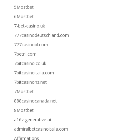
5Mostbet
6Mostbet
7-bet-casino.uk
777casinodeutschland.com
777casinopl.com
7betnl.com
7bitcasino.co.uk
7bitcasinoitalia.com
7bitcasinonz.net
7Mostbet
888casinocanada.net
8Mostbet
a16z generative ai
admiralbetcasinoitalia.com
Affirmations