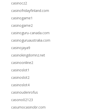
casinocz2
casinofridayfinland.com
casinogame1
casinogame2
casinoguru-canada.com
casinoguruaustralia.com
casinojaya9
casinokingdomnz.net
casinoonline2
casinoslot1
casinoslot2
casinoslot4
casinoudenrofus
casono02123
casumocasinobr.com