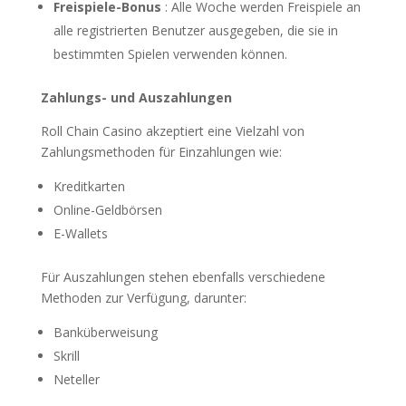
Freispiele-Bonus
: Alle Woche werden Freispiele an
alle registrierten Benutzer ausgegeben, die sie in
bestimmten Spielen verwenden können.
Zahlungs- und Auszahlungen
Roll Chain Casino akzeptiert eine Vielzahl von
Zahlungsmethoden für Einzahlungen wie:
Kreditkarten
Online-Geldbörsen
E-Wallets
Für Auszahlungen stehen ebenfalls verschiedene
Methoden zur Verfügung, darunter:
Banküberweisung
Skrill
Neteller