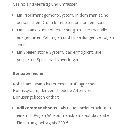
Casino sind vielfältig und umfassen:
Ein Profilmanagement-System, in dem man seine
persönlichen Daten bearbeiten und ändern kann.
Eine Transaktionsoberwachung, mit der man alle
ausgeführten Zahlungen und Einzahlungen verfolgen
kann.
Ein Spielehistorie-System, das ermöglicht, alle
gespielten Spiele nachzuverfolgen.
Bonusbereiche
Roll Chain Casino bietet einen umfangreichen
Bonussystem, der verschiedene Arten von
Bonusangeboten enthält:
Willkommensbonus
: Als neue Spieler erhält man
einen 100%igen Willkommensbonus auf das erste
Einzahlungsbetrag bis 200 €.