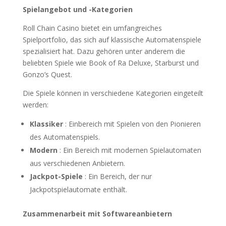
Spielangebot und -Kategorien
Roll Chain Casino bietet ein umfangreiches
Spielportfolio, das sich auf klassische Automatenspiele
spezialisiert hat. Dazu gehören unter anderem die
beliebten Spiele wie Book of Ra Deluxe, Starburst und
Gonzo’s Quest.
Die Spiele können in verschiedene Kategorien eingeteilt
werden:
Klassiker
: Einbereich mit Spielen von den Pionieren
des Automatenspiels.
Modern
: Ein Bereich mit modernen Spielautomaten
aus verschiedenen Anbietern.
Jackpot-Spiele
: Ein Bereich, der nur
Jackpotspielautomate enthält.
Zusammenarbeit mit Softwareanbietern