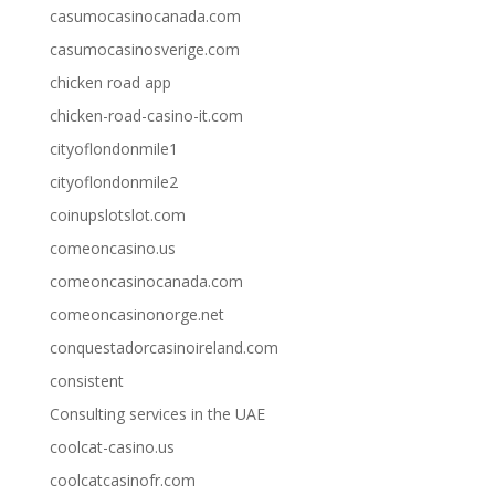
casumocasinocanada.com
casumocasinosverige.com
chicken road app
chicken-road-casino-it.com
cityoflondonmile1
cityoflondonmile2
coinupslotslot.com
comeoncasino.us
comeoncasinocanada.com
comeoncasinonorge.net
conquestadorcasinoireland.com
consistent
Consulting services in the UAE
coolcat-casino.us
coolcatcasinofr.com