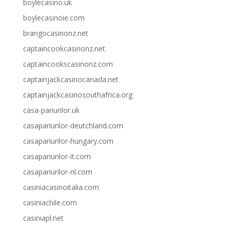
boylecasino.uk
boylecasinoie.com
brangocasinonz.net
captaincookcasinonz.net
captaincookscasinonz.com
captainjackcasinocanada.net
captainjackcasinosouthafrica.org
casa-pariurilor.uk
casapariurilor-deutchland.com
casapariurilor-hungary.com
casapariurilor-it.com
casapariurilor-nl.com
casiniacasinoitalia.com
casiniachile.com
casiniapl.net