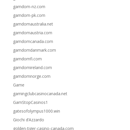
gamdom-nz.com
gamdom-pk.com
gamdomaustralia.net
gamdomaustria.com
gamdomcanada.com
gamdomdanmark.com
gamdomfi.com
gamdomireland.com
gamdomnorge.com
Game
gamingclubcasinocanada.net
GamStopCasinos1
gatesofolympus1000.win
Giochi d’Azzardo
golden-tiger-casino-canada.com