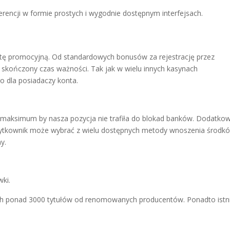
erencji w formie prostych i wygodnie dostępnym interfejsach.
tę promocyjną. Od standardowych bonusów za rejestrację przez
 skończony czas ważności. Tak jak w wielu innych kasynach
o dla posiadaczy konta.
ić maksimum by nasza pozycja nie trafiła do blokad banków. Dodatko
Użytkownik może wybrać z wielu dostępnych metody wnoszenia środk
y.
wki.
h ponad 3000 tytułów od renomowanych producentów. Ponadto istn