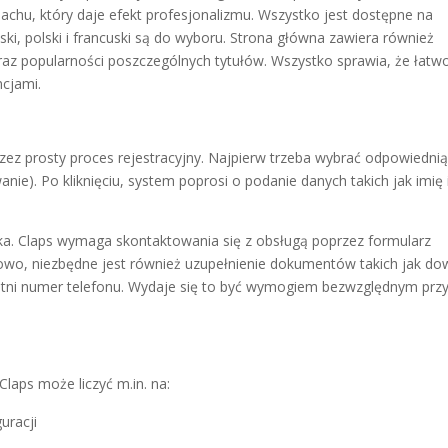
achu, który daje efekt profesjonalizmu. Wszystko jest dostępne na
ski, polski i francuski są do wyboru. Strona główna zawiera również
az popularności poszczególnych tytułów. Wszystko sprawia, że łatw
ncjami.
przez prosty proces rejestracyjny. Najpierw trzeba wybrać odpowiedni
ie). Po kliknięciu, system poprosi o podanie danych takich jak imię 
nika. Claps wymaga skontaktowania się z obsługą poprzez formularz
tkowo, niezbędne jest również uzupełnienie dokumentów takich jak d
atni numer telefonu. Wydaje się to być wymogiem bezwzględnym prz
Claps może liczyć m.in. na:
uracji