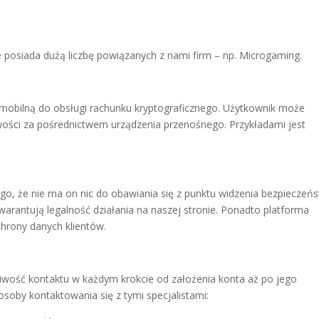
 posiada dużą liczbę powiązanych z nami firm – np. Microgaming.
ę mobilną do obsługi rachunku kryptograficznego. Użytkownik może
wości za pośrednictwem urządzenia przenośnego. Przykładami jest
o, że nie ma on nic do obawiania się z punktu widzenia bezpieczeńs
gwarantują legalność działania na naszej stronie. Ponadto platforma
hrony danych klientów.
wość kontaktu w każdym krokcie od założenia konta aż po jego
osoby kontaktowania się z tymi specjalistami: