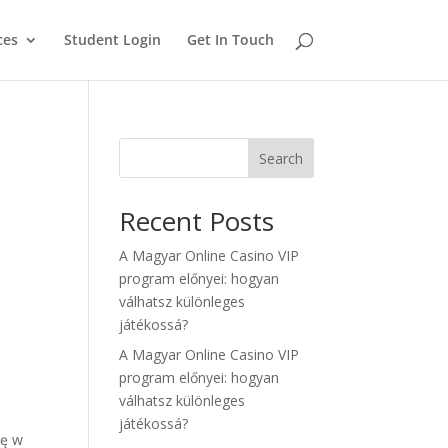
ces
Student Login
Get In Touch
Search
Recent Posts
A Magyar Online Casino VIP
program előnyei: hogyan
válhatsz különleges
játékossá?
A Magyar Online Casino VIP
program előnyei: hogyan
válhatsz különleges
játékossá?
nę w