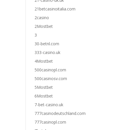
21-casino-uk.uk
21betcasinoitalia.com
2casino
2Mostbet
3
30-betnl.com
333-casino.uk
4Mostbet
500casinopl.com
500casinosv.com
5Mostbet
6Mostbet
7-bet-casino.uk
777casinodeutschland.com
777casinopl.com