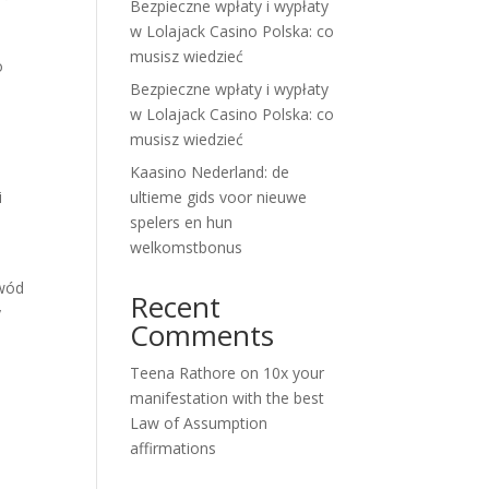
Bezpieczne wpłaty i wypłaty
w Lolajack Casino Polska: co
musisz wiedzieć
o
Bezpieczne wpłaty i wypłaty
w Lolajack Casino Polska: co
musisz wiedzieć
ą
Kaasino Nederland: de
i
ultieme gids voor nieuwe
spelers en hun
welkomstbonus
owód
Recent
y
Comments
Teena Rathore
on
10x your
manifestation with the best
Law of Assumption
affirmations