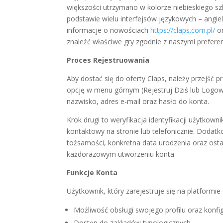
większości utrzymano w kolorze niebieskiego szl
podstawie wielu interfejsów językowych – angiel
informacje o nowościach
https://claps.com.pl/
or
znaleźć właściwe gry zgodnie z naszymi prefere
Proces Rejestruowania
Aby dostać się do oferty Claps, należy przejść 
opcję w menu górnym (Rejestruj Dziś lub Logowan
nazwisko, adres e-mail oraz hasło do konta.
Krok drugi to weryfikacja identyfikacji użytkow
kontaktowy na stronie lub telefonicznie. Doda
tożsamości, konkretna data urodzenia oraz ost
każdorazowym utworzeniu konta.
Funkcje Konta
Użytkownik, który zarejestruje się na platformie 
Możliwość obsługi swojego profilu oraz konfig
Dostęp do zakładów typologicznych