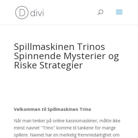
Spillmaskinen Trinos
Spinnende Mysterier og
Riske Strategier
Velkommen til Spillmaskinen Trino
Når man tenker på online kasinomaskiner, måtte ikke
minst navnet "Trino" komme til tankene for mange
spillere. Navnet har en merkelig fremmedartighet om