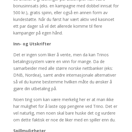
bonusinnsats (eks. en kampagne med dobbel innsat for
500 kr.), gratis spinn, eller også en annen form av
kundestøtte. Når du først har vært aktiv ved kasinoet
ett par dager så vil det allerede komme til flere
kampanger på egen hånd.
Inn- og Utskrifter
Det er ingen som liker å vente, men da kan Trinos
betalingssystem være en vinn for mange. Da de
samarbeider med alle større norske nettbanker (eks:
DNB, Nordea), samt andre internasjonale alternativer
så vil du kunne bestemme hvilken måte du ønsker å
gjøre din utbetaling på.
Noen ting som kan være merkelig her er at man ikke
har mulighet for å laste opp pengene ved Trino. Det er
vel naturlig, men noen skal bare huske det og vurdere
om dette faktisk er noe de liker med en spiller enn du.
Spillmuligheter