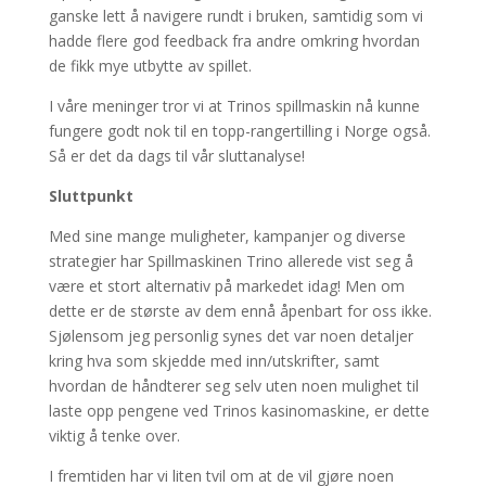
ganske lett å navigere rundt i bruken, samtidig som vi
hadde flere god feedback fra andre omkring hvordan
de fikk mye utbytte av spillet.
I våre meninger tror vi at Trinos spillmaskin nå kunne
fungere godt nok til en topp-rangertilling i Norge også.
Så er det da dags til vår sluttanalyse!
Sluttpunkt
Med sine mange muligheter, kampanjer og diverse
strategier har Spillmaskinen Trino allerede vist seg å
være et stort alternativ på markedet idag! Men om
dette er de største av dem ennå åpenbart for oss ikke.
Sjølensom jeg personlig synes det var noen detaljer
kring hva som skjedde med inn/utskrifter, samt
hvordan de håndterer seg selv uten noen mulighet til
laste opp pengene ved Trinos kasinomaskine, er dette
viktig å tenke over.
I fremtiden har vi liten tvil om at de vil gjøre noen