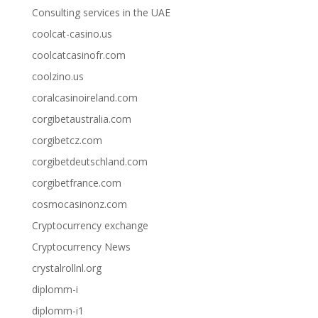
Consulting services in the UAE
coolcat-casino.us
coolcatcasinofr.com
coolzino.us
coralcasinoireland.com
corgibetaustralia.com
corgibetcz.com
corgibetdeutschland.com
corgibetfrance.com
cosmocasinonz.com
Cryptocurrency exchange
Cryptocurrency News
crystalrollnl.org
diplomm-i
diplomm-i1