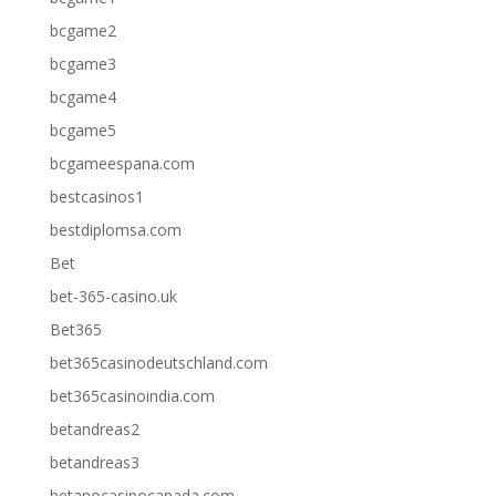
bcgame2
bcgame3
bcgame4
bcgame5
bcgameespana.com
bestcasinos1
bestdiplomsa.com
Bet
bet-365-casino.uk
Bet365
bet365casinodeutschland.com
bet365casinoindia.com
betandreas2
betandreas3
betanocasinocanada.com