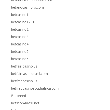
betanocasinoro.com
betcasino1
betcasino1701
betcasino2
betcasino3
betcasino4
betcasino5
betcasino6
betfair-casino.us
betfaircasinobrasil.com
betfredcasino.us
betfredcasinosouthafrica.com
Betonred
betsson-brasil.net