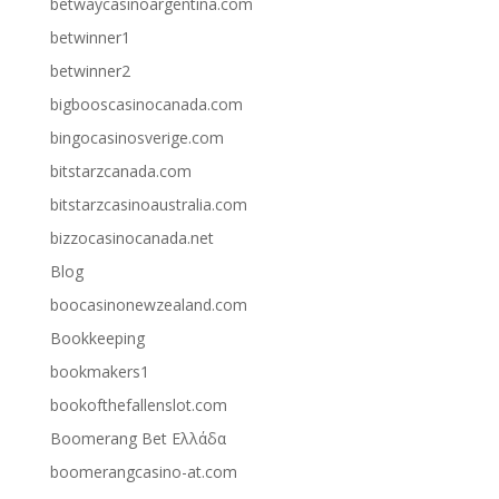
betwaycasinoargentina.com
betwinner1
betwinner2
bigbooscasinocanada.com
bingocasinosverige.com
bitstarzcanada.com
bitstarzcasinoaustralia.com
bizzocasinocanada.net
Blog
boocasinonewzealand.com
Bookkeeping
bookmakers1
bookofthefallenslot.com
Boomerang Bet Ελλάδα
boomerangcasino-at.com