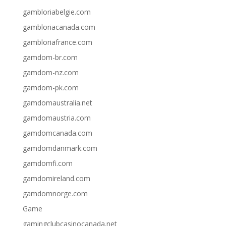
gambloriabelgie.com
gambloriacanada.com
gambloriafrance.com
gamdom-br.com
gamdom-nz.com
gamdom-pk.com
gamdomaustralia.net
gamdomaustria.com
gamdomcanada.com
gamdomdanmark.com
gamdomfi.com
gamdomireland.com
gamdomnorge.com
Game
gamingclubcasinocanada.net