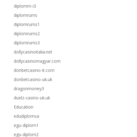
diplomm-i3
diplomrums
diplomrums1
diplomrums2
diplomrums3
dollycasinoitalia.net
dollycasinomagyar.com
donbetcasino-it.com
donbetcasino-uk.uk
dragonmoney3
duelz-casino-uk.uk
Education
edudiplomsa
egu-diplom1
egu-diplom2