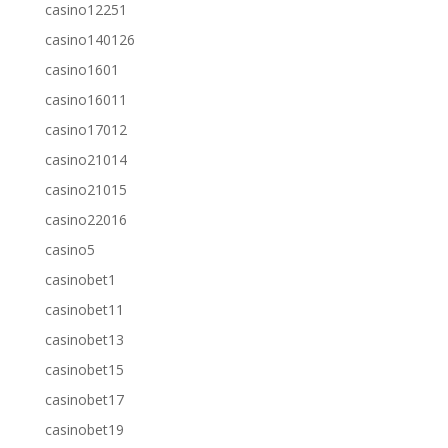
casino12251
casino140126
casino1601
casino16011
casino17012
casino21014
casino21015
casino22016
casino5
casinobet1
casinobet11
casinobet13
casinobet15
casinobet17
casinobet19