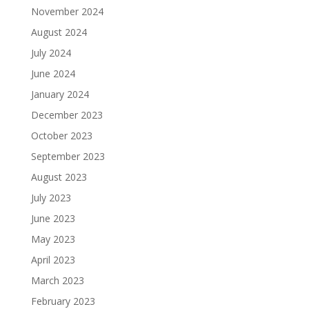
November 2024
August 2024
July 2024
June 2024
January 2024
December 2023
October 2023
September 2023
August 2023
July 2023
June 2023
May 2023
April 2023
March 2023
February 2023