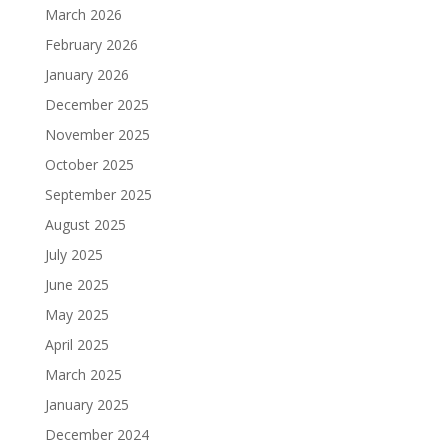
March 2026
February 2026
January 2026
December 2025
November 2025
October 2025
September 2025
August 2025
July 2025
June 2025
May 2025
April 2025
March 2025
January 2025
December 2024