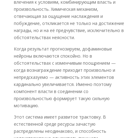
влечения к условиям, комбинирующим власть и
произвольность. Химическая механизм,
отвечающая за ощущение наслаждения и
побуждение, откликается не только на достижение
награды, но и на её предчувствие, исключительно в
обстоятельствах неясности.
Когда результат прогнозируем, дофаминовые
нейроны включаются спокойно. Но в
обстоятельствах с изменчивым поощрением —
когда вознаграждение приходит произвольно и
непредсказуемо — активность этих элементов
кардинально увеличивается. Именно поэтому
компонент власти в соединении со
произвольностью формирует такую сильную
мотивацию.
Этот система имеет развитое трактовку. В
естественной среде ресурсы зачастую
распределены неодинаково, и способность