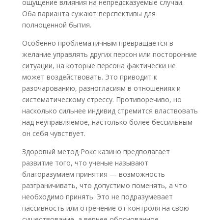
ощущение влияния на непредсказуемые случаи.
Оба варианта сужают перспективы для
полноценной бытия.
Особенно проблематичным превращается в
желание управлять других персон или посторонние
ситуации, на которые персона фактически не
может воздействовать. Это приводит к
разочарованию, разногласиям в отношениях и
систематическому стрессу. Противоречиво, но
насколько сильнее индивид стремится властвовать
над неуправляемое, настолько более бессильным
он себя чувствует.
Здоровый метод Рокс казино предполагает
развитие того, что ученые называют
благоразумием принятия — возможность
разграничивать, что допустимо поменять, а что
необходимо принять. Это не подразумевает
пассивность или отречение от контроля на свою
существование, а вернее обоснованное