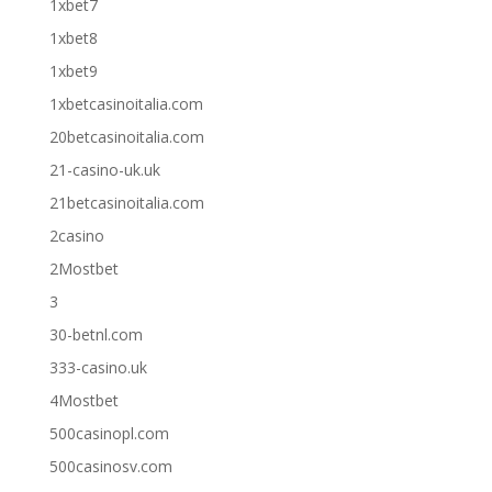
1xbet7
1xbet8
1xbet9
1xbetcasinoitalia.com
20betcasinoitalia.com
21-casino-uk.uk
21betcasinoitalia.com
2casino
2Mostbet
3
30-betnl.com
333-casino.uk
4Mostbet
500casinopl.com
500casinosv.com