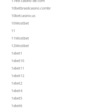
1-red-casino-de.com
10betbrasilcasino.combr
10betcasino.us
10Mostbet
11
11Mostbet
12Mostbet
1xbet1
1xbet10
1xbet11
1xbet12
1xbet2
1xbet4
1xbet5
1xbet6