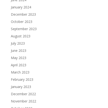
January 2024
December 2023
October 2023
September 2023
August 2023
July 2023
June 2023
May 2023
April 2023
March 2023
February 2023
January 2023
December 2022
November 2022