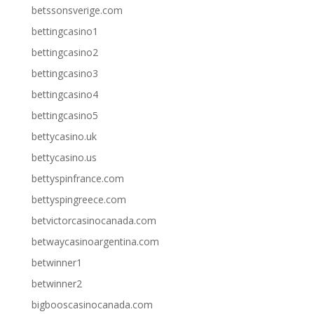
betssonsverige.com
bettingcasino1
bettingcasino2
bettingcasino3
bettingcasino4
bettingcasino5
bettycasino.uk
bettycasino.us
bettyspinfrance.com
bettyspingreece.com
betvictorcasinocanada.com
betwaycasinoargentina.com
betwinner1
betwinner2
bigbooscasinocanada.com