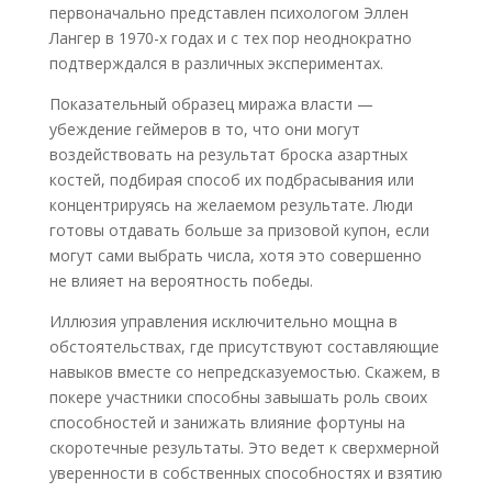
первоначально представлен психологом Эллен
Лангер в 1970-х годах и с тех пор неоднократно
подтверждался в различных экспериментах.
Показательный образец миража власти —
убеждение геймеров в то, что они могут
воздействовать на результат броска азартных
костей, подбирая способ их подбрасывания или
концентрируясь на желаемом результате. Люди
готовы отдавать больше за призовой купон, если
могут сами выбрать числа, хотя это совершенно
не влияет на вероятность победы.
Иллюзия управления исключительно мощна в
обстоятельствах, где присутствуют составляющие
навыков вместе со непредсказуемостью. Скажем, в
покере участники способны завышать роль своих
способностей и занижать влияние фортуны на
скоротечные результаты. Это ведет к сверхмерной
уверенности в собственных способностях и взятию