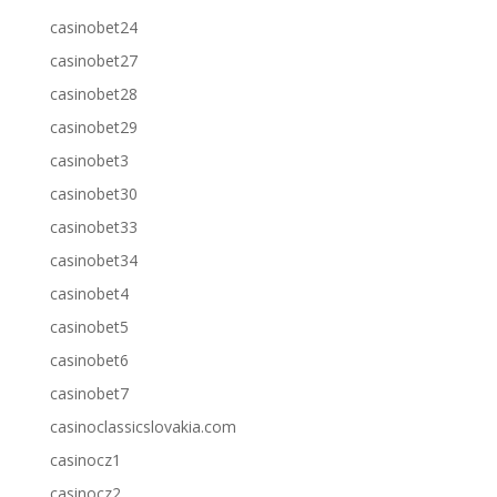
casinobet24
casinobet27
casinobet28
casinobet29
casinobet3
casinobet30
casinobet33
casinobet34
casinobet4
casinobet5
casinobet6
casinobet7
casinoclassicslovakia.com
casinocz1
casinocz2