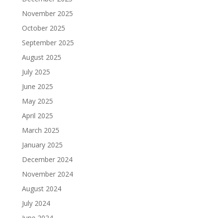
November 2025
October 2025
September 2025
August 2025
July 2025
June 2025
May 2025
April 2025
March 2025
January 2025
December 2024
November 2024
August 2024
July 2024
June 2024