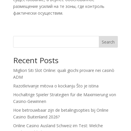
размещение усилий на те зоны, где контроль
фактически осуществим.
Search
Recent Posts
Migliori Siti Slot Online: quali giochi provare nei casinò
ADM
Razotkrivanje mitova o kockanju Što je istina
Hochaltrige Spieler Strategien für die Maximierung von
Casino-Gewinnen
Hoe betrouwbaar zijn de betalingsopties bij Online
Casino Buitenland 2026?
Online Casino Ausland Schweiz im Test: Welche