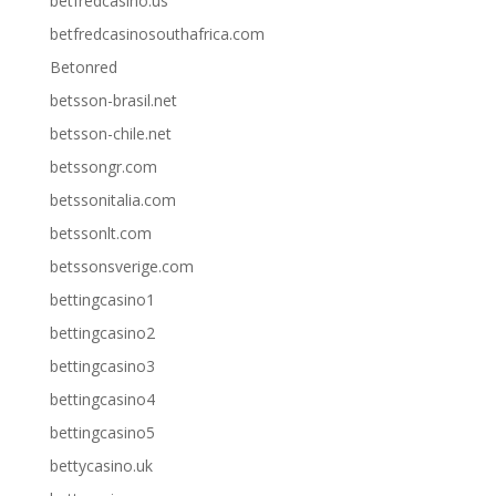
betfredcasino.us
betfredcasinosouthafrica.com
Betonred
betsson-brasil.net
betsson-chile.net
betssongr.com
betssonitalia.com
betssonlt.com
betssonsverige.com
bettingcasino1
bettingcasino2
bettingcasino3
bettingcasino4
bettingcasino5
bettycasino.uk