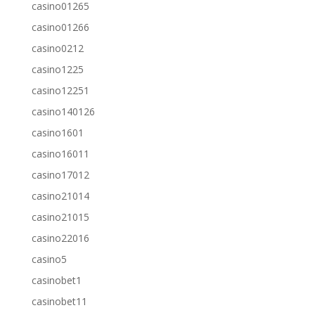
casino01265
casino01266
casino0212
casino1225
casino12251
casino140126
casino1601
casino16011
casino17012
casino21014
casino21015
casino22016
casino5
casinobet1
casinobet11