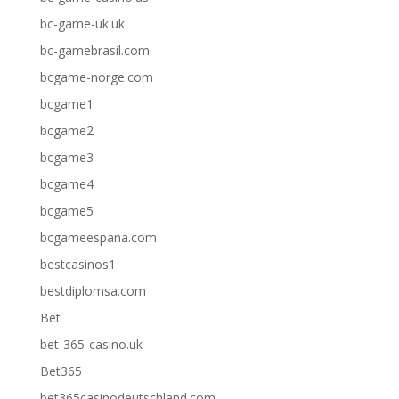
bc-game-uk.uk
bc-gamebrasil.com
bcgame-norge.com
bcgame1
bcgame2
bcgame3
bcgame4
bcgame5
bcgameespana.com
bestcasinos1
bestdiplomsa.com
Bet
bet-365-casino.uk
Bet365
bet365casinodeutschland.com