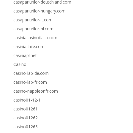
casapariurilor-deutchland.com
casapariurilor-hungary.com
casapariurilor-it.com
casapariurilor-nl.com
casiniacasinoitalia.com
casiniachile.com
casiniapl.net
Casino
casino-lab-de.com
casino-lab-fr.com
casino-napoleonfr.com
casino01-12-1
casino01261
casino01262
casino01263