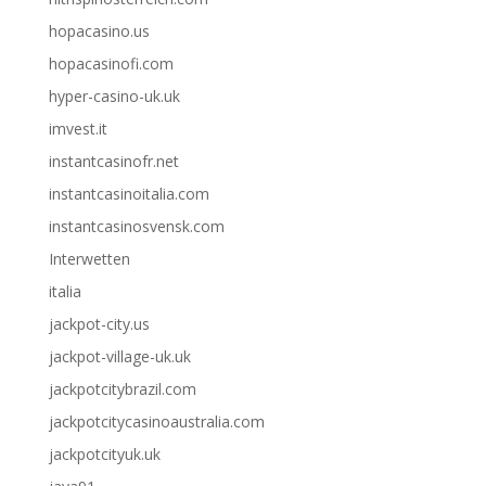
hopacasino.us
hopacasinofi.com
hyper-casino-uk.uk
imvest.it
instantcasinofr.net
instantcasinoitalia.com
instantcasinosvensk.com
Interwetten
italia
jackpot-city.us
jackpot-village-uk.uk
jackpotcitybrazil.com
jackpotcitycasinoaustralia.com
jackpotcityuk.uk