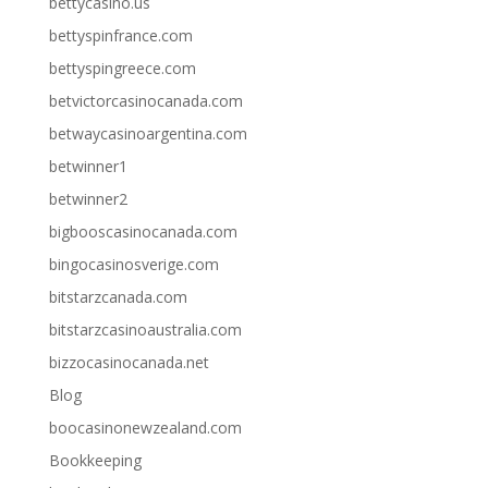
bettycasino.us
bettyspinfrance.com
bettyspingreece.com
betvictorcasinocanada.com
betwaycasinoargentina.com
betwinner1
betwinner2
bigbooscasinocanada.com
bingocasinosverige.com
bitstarzcanada.com
bitstarzcasinoaustralia.com
bizzocasinocanada.net
Blog
boocasinonewzealand.com
Bookkeeping