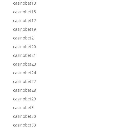
casinobet13
casinobet15
casinobet17
casinobet19
casinobet2
casinobet20
casinobet21
casinobet23
casinobet24
casinobet27
casinobet28
casinobet29
casinobet3
casinobet30
casinobet33