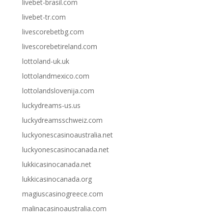
livebet-brasil.com
livebet-tr.com
livescorebetbg.com
livescorebetireland.com
lottoland-uk.uk
lottolandmexico.com
lottolandslovenija.com
luckydreams-us.us
luckydreamsschweiz.com
luckyonescasinoaustralia.net
luckyonescasinocanada.net
lukkicasinocanada.net
lukkicasinocanada.org
magiuscasinogreece.com
malinacasinoaustralia.com