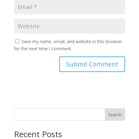
Save my name, email, and website in this browser
for the next time I comment.
Search
Recent Posts