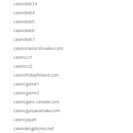
casinobet34
casinobet4
casinobet5
casinobet6
casinobet7
casinoclassicslovakia.com
casinocz1
casinocz2
casinofridayfinland.com
casinogame1
casinogame2
casinoguru-canada.com
casinoguruaustralia.com
casinojaya9
casinokingdomnz.net