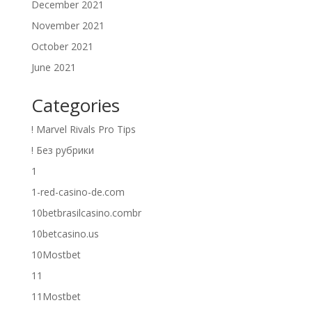
December 2021
November 2021
October 2021
June 2021
Categories
! Marvel Rivals Pro Tips
! Без рубрики
1
1-red-casino-de.com
10betbrasilcasino.combr
10betcasino.us
10Mostbet
11
11Mostbet