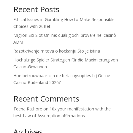
Recent Posts
Ethical Issues in Gambling How to Make Responsible
Choices with 20Bet
Migliori Siti Slot Online: quali giochi provare nei casinò
ADM
Razotkrivanje mitova o kockanju Što je istina
Hochaltrige Spieler Strategien für die Maximierung von
Casino-Gewinnen
Hoe betrouwbaar zijn de betalingsopties bij Online
Casino Buitenland 2026?
Recent Comments
Teena Rathore
on
10x your manifestation with the
best Law of Assumption affirmations
Archives