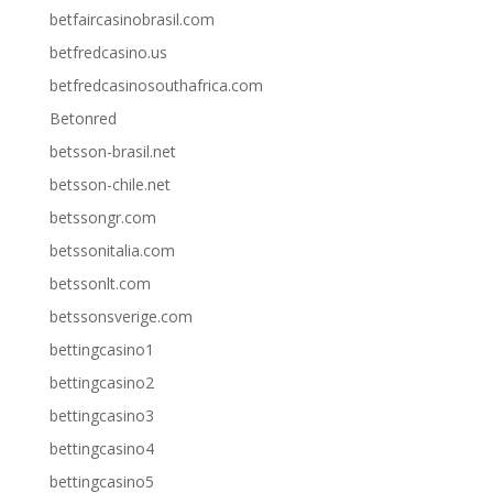
betfaircasinobrasil.com
betfredcasino.us
betfredcasinosouthafrica.com
Betonred
betsson-brasil.net
betsson-chile.net
betssongr.com
betssonitalia.com
betssonlt.com
betssonsverige.com
bettingcasino1
bettingcasino2
bettingcasino3
bettingcasino4
bettingcasino5