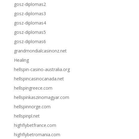
gosz-diplomas2
gosz-diplomas3
gosz-diplomas4
gosz-diplomas5
gosz-diplomas6
grandmondialcasinonz.net
Healing
hellspin-casino-australia.org
hellspincasinocanada.net
hellspingreece.com
hellspinkaszinomagyar.com
hellspinnorge.com
hellspinpl.net
highflybetfrance.com
highflybetromania.com