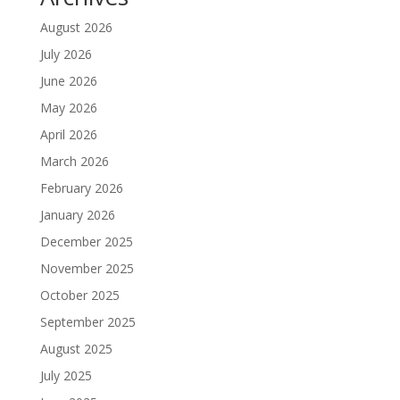
August 2026
July 2026
June 2026
May 2026
April 2026
March 2026
February 2026
January 2026
December 2025
November 2025
October 2025
September 2025
August 2025
July 2025