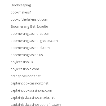
Bookkeeping
bookmakers1
bookofthefallenslot.com
Boomerang Bet Ελλάδα
boomerangcasino-at.com
boomerangcasino-greece.com
boomerangcasino-sl.com
boomerangcasino.us
boylecasino.uk
boylecasinoie.com
brangocasinonz.net
captaincookcasinonz.net
captaincookscasinonz.com
captainjackcasinocanada.net
captainjackcasinosouthafrica.org