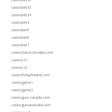
casinobet33
casinobet34
casinobet4
casinobet5
casinobet6
casinobet7
casinoclassicslovakia.com
casinocz1
casinocz2
casinofridayfinland.com
casinogame1
casinogame2
casinoguru-canada.com
casinoguruaustralia.com