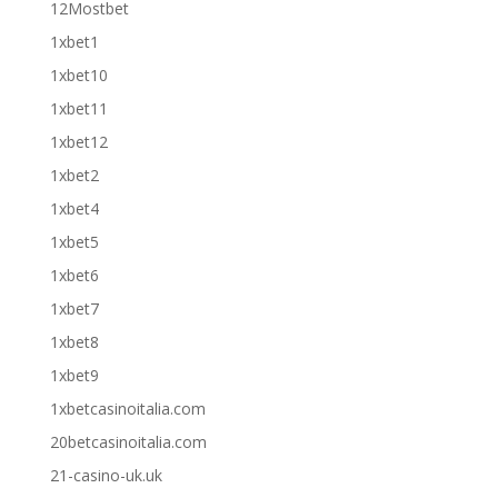
12Mostbet
1xbet1
1xbet10
1xbet11
1xbet12
1xbet2
1xbet4
1xbet5
1xbet6
1xbet7
1xbet8
1xbet9
1xbetcasinoitalia.com
20betcasinoitalia.com
21-casino-uk.uk