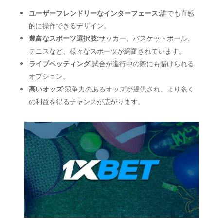
ユーザーフレンドリーなインターフェース:
誰でも直感
的に操作できるデザイン。
豊富なスポーツ選択肢:
サッカー、バスケットボール、
テニスなど、様々なスポーツが網羅されています。
ライブベッティング:
試合が進行中の際にも賭けられる
オプション。
高いオッズ:
競争力のあるオッズが提供され、より多く
の利益を得るチャンスが広がります。