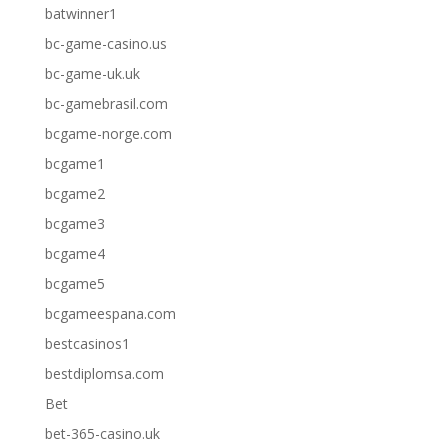
batwinner1
bc-game-casino.us
bc-game-uk.uk
bc-gamebrasil.com
bcgame-norge.com
bcgame1
bcgame2
bcgame3
bcgame4
bcgame5
bcgameespana.com
bestcasinos1
bestdiplomsa.com
Bet
bet-365-casino.uk