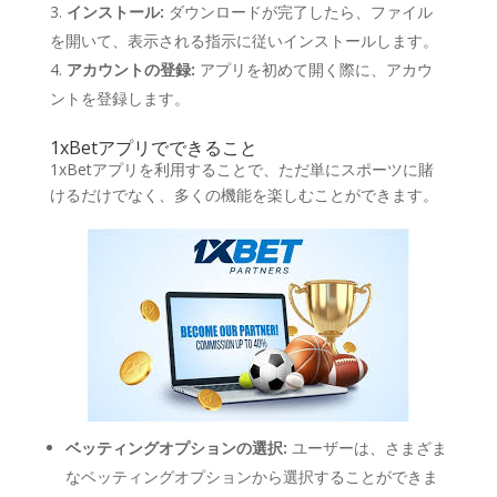
インストール:
ダウンロードが完了したら、ファイル
を開いて、表示される指示に従いインストールします。
アカウントの登録:
アプリを初めて開く際に、アカウ
ントを登録します。
1xBetアプリでできること
1xBetアプリを利用することで、ただ単にスポーツに賭
けるだけでなく、多くの機能を楽しむことができます。
ベッティングオプションの選択:
ユーザーは、さまざま
なベッティングオプションから選択することができま