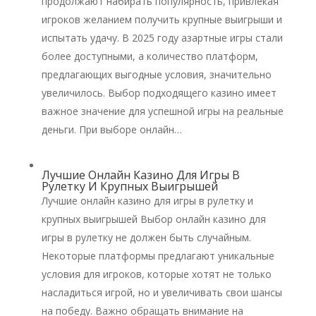
продолжают набирать популярность, привлекая
игроков желанием получить крупные выигрыши и
испытать удачу. В 2025 году азартные игры стали
более доступными, а количество платформ,
предлагающих выгодные условия, значительно
увеличилось. Выбор подходящего казино имеет
важное значение для успешной игры на реальные
деньги. При выборе онлайн…
Лучшие Онлайн Казино Для Игры В
Рулетку И Крупных Выигрышей
Лучшие онлайн казино для игры в рулетку и
крупных выигрышей Выбор онлайн казино для
игры в рулетку не должен быть случайным.
Некоторые платформы предлагают уникальные
условия для игроков, которые хотят не только
насладиться игрой, но и увеличивать свои шансы
на победу. Важно обращать внимание на