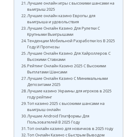
Лучшие онлайн игры с высокими шансами на
выигрыш 2025
Лучшие онлайн казино Европы для
выигрыша и удовольствия
Лучшие Онлайн Казино Для Рулетки С
Крупными Выигрышами
Тенденции Мобильной Разработки Ios В 2025
Году И Прогнозы
Лучшие Онлайн Казино Для Хайроллеров С
Высокими Ставками
Рейтинг Онлайн Казино 2025 С Высокими
Выплатами Шансами
Лучшие Онлайн Казино С Минимальными
Депозитами 2025
Лучшие казино Украины для игроков в 2025
году рейтинг
Топ казино 2025 с высокими шансами на
выигрыш онлайн
Лучшие Android Платформы Для
Пользователей В 2025 Году
Топ онлайн казино для новичков в 2025 году
Топ Онлайн Казино с Быстрым Выводом