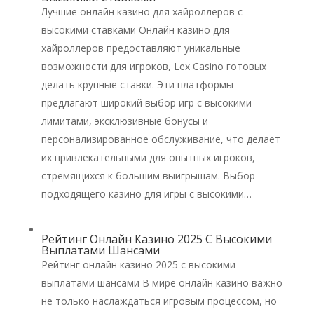
Лучшие онлайн казино для хайроллеров с
высокими ставками Онлайн казино для
хайроллеров предоставляют уникальные
возможности для игроков, Lex Casino готовых
делать крупные ставки. Эти платформы
предлагают широкий выбор игр с высокими
лимитами, эксклюзивные бонусы и
персонализированное обслуживание, что делает
их привлекательными для опытных игроков,
стремящихся к большим выигрышам. Выбор
подходящего казино для игры с высокими…
Рейтинг Онлайн Казино 2025 С Высокими
Выплатами Шансами
Рейтинг онлайн казино 2025 с высокими
выплатами шансами В мире онлайн казино важно
не только наслаждаться игровым процессом, но