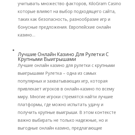
учитывать множество факторов, KiloGram Casino
которые влияют на выбор подходящего сайта,
таких как безопасность, разнообразие игр и
бонусные предложения. Европейские онлайн
казино…
Лучшие Онлайн Казино Для Рулетки С
Крупными Выигрышами
Лучшие онлайн казино для рулетки с крупными
выигрышами Рулетка – одна из самых
популярных и захватывающих игр, которая
привлекает игроков в онлайн-казино по всему
миру. Многие игроки стремятся найти лучшие
платформы, где можно испытать удачу и
получить крупные выигрыши. В этом контексте
важно выбирать не только надежные, но и
выгодные онлайн казино, предлагающие