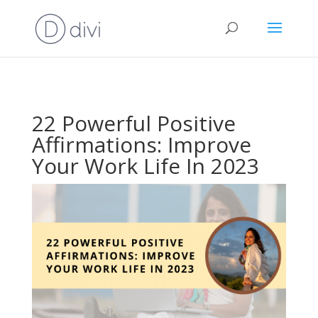
22 Powerful Positive
Affirmations: Improve
Your Work Life In 2023