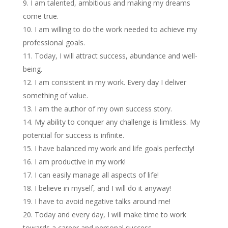
I am talented, ambitious and making my dreams
come true.
I am willing to do the work needed to achieve my
professional goals.
Today, I will attract success, abundance and well-
being.
I am consistent in my work. Every day I deliver
something of value.
I am the author of my own success story.
My ability to conquer any challenge is limitless. My
potential for success is infinite.
I have balanced my work and life goals perfectly!
I am productive in my work!
I can easily manage all aspects of life!
I believe in myself, and I will do it anyway!
I have to avoid negative talks around me!
Today and every day, I will make time to work
towards a career and personal success.