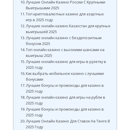
Лучшие Онлайн Казино России С Крупными
Выигрышами 2025
Топ криптовалютных казино для азартных
игр в 2025 году
Лучшие онлайн казино Казахстан для крупных
выигрышей 2025
Лучшие онлайн казино с бездепозитным
бонусом 2025
Топ онлайн казино с высокими шансами на
выигрыш 2025
Лучшие онлайн казино для игры в рулетку в
2025 году
Как выбрать мобильное казино с лучшими
бонусами
Лучшие бонусы и промокоды для казино в
2025 году
Лучшие онлайн казино для игры на рубли в
2025 году
Лучшие бонусы и промокоды для казино в
2025 году
Лучшие Онлайн Казино Для Ставок На Тенге В
2025 Году