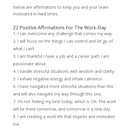
Below are affirmations to keep you and your team
motivated in hard times.
22 Positive Affirmations For The Work-Day
I can overcome any challenge that comes my way.
I will focus on the things I can control and let go of
what I can’t.
I am thankful I have a job and a career path I am
passionate about.
I handle stressful situations with wisdom and clarity.
I exhale negative energy and inhale calmness.
I have navigated more stressful situations than this
and will also navigate my way through this one.
I’m not feeling my best today, which is OK. The work
will be there tomorrow, and tomorrow is a new day.
I am creating a work-life that inspires and motivates
me.