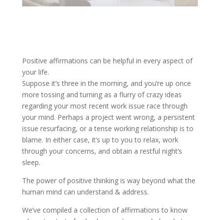
Positive affirmations can be helpful in every aspect of
your life.
Suppose it’s three in the morning, and you’re up once
more tossing and turning as a flurry of crazy ideas
regarding your most recent work issue race through
your mind. Perhaps a project went wrong, a persistent
issue resurfacing, or a tense working relationship is to
blame. In either case, it’s up to you to relax, work
through your concerns, and obtain a restful night’s
sleep.
The power of positive thinking is way beyond what the
human mind can understand & address.
We’ve compiled a collection of affirmations to know