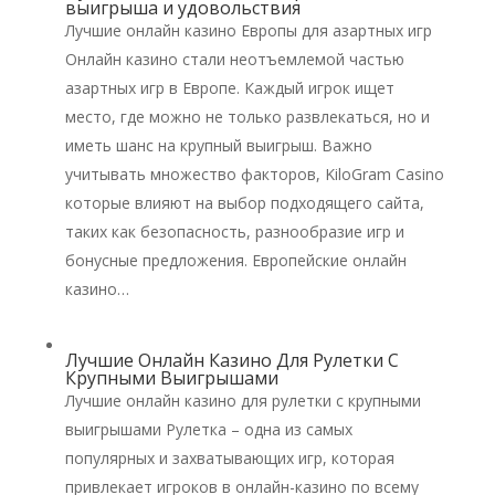
выигрыша и удовольствия
Лучшие онлайн казино Европы для азартных игр
Онлайн казино стали неотъемлемой частью
азартных игр в Европе. Каждый игрок ищет
место, где можно не только развлекаться, но и
иметь шанс на крупный выигрыш. Важно
учитывать множество факторов, KiloGram Casino
которые влияют на выбор подходящего сайта,
таких как безопасность, разнообразие игр и
бонусные предложения. Европейские онлайн
казино…
Лучшие Онлайн Казино Для Рулетки С
Крупными Выигрышами
Лучшие онлайн казино для рулетки с крупными
выигрышами Рулетка – одна из самых
популярных и захватывающих игр, которая
привлекает игроков в онлайн-казино по всему