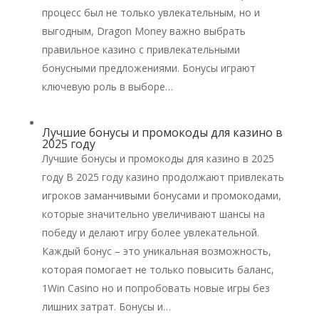
процесс был не только увлекательным, но и
выгодным, Dragon Money важно выбрать
правильное казино с привлекательными
бонусными предложениями. Бонусы играют
ключевую роль в выборе…
Лучшие бонусы и промокоды для казино в
2025 году
Лучшие бонусы и промокоды для казино в 2025
году В 2025 году казино продолжают привлекать
игроков заманчивыми бонусами и промокодами,
которые значительно увеличивают шансы на
победу и делают игру более увлекательной.
Каждый бонус – это уникальная возможность,
которая помогает не только повысить баланс,
1Win Casino но и попробовать новые игры без
лишних затрат. Бонусы и…