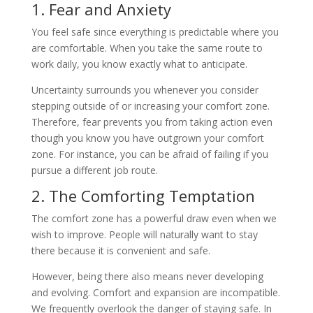
1. Fear and Anxiety
You feel safe since everything is predictable where you
are comfortable. When you take the same route to
work daily, you know exactly what to anticipate.
Uncertainty surrounds you whenever you consider
stepping outside of or increasing your comfort zone.
Therefore, fear prevents you from taking action even
though you know you have outgrown your comfort
zone. For instance, you can be afraid of failing if you
pursue a different job route.
2. The Comforting Temptation
The comfort zone has a powerful draw even when we
wish to improve. People will naturally want to stay
there because it is convenient and safe.
However, being there also means never developing
and evolving. Comfort and expansion are incompatible.
We frequently overlook the danger of staying safe. In