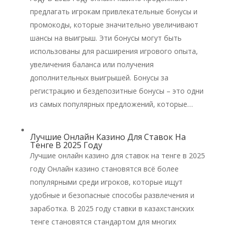
предлагать игрокам привлекательные бонусы и
промокоды, которые значительно увеличивают
шансы на выигрыш. Эти бонусы могут быть
использованы для расширения игрового опыта,
увеличения баланса или получения
дополнительных выигрышей. Бонусы за
регистрацию и бездепозитные бонусы – это одни
из самых популярных предложений, которые…
Лучшие Онлайн Казино Для Ставок На
Тенге В 2025 Году
Лучшие онлайн казино для ставок на тенге в 2025
году Онлайн казино становятся всё более
популярными среди игроков, которые ищут
удобные и безопасные способы развлечения и
заработка. В 2025 году ставки в казахстанских
тенге становятся стандартом для многих