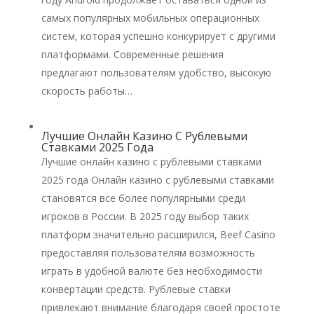
самых популярных мобильных операционных
систем, которая успешно конкурирует с другими
платформами. Современные решения
предлагают пользователям удобство, высокую
скорость работы…
Лучшие Онлайн Казино С Рублевыми
Ставками 2025 Года
Лучшие онлайн казино с рублевыми ставками
2025 года Онлайн казино с рублевыми ставками
становятся все более популярными среди
игроков в России. В 2025 году выбор таких
платформ значительно расширился, Beef Casino
предоставляя пользователям возможность
играть в удобной валюте без необходимости
конвертации средств. Рублевые ставки
привлекают внимание благодаря своей простоте