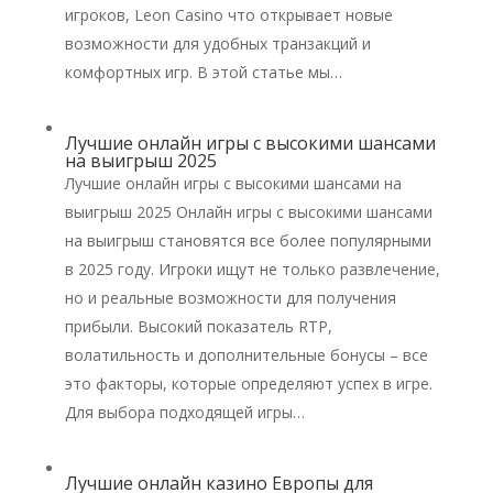
игроков, Leon Casino что открывает новые
возможности для удобных транзакций и
комфортных игр. В этой статье мы…
Лучшие онлайн игры с высокими шансами
на выигрыш 2025
Лучшие онлайн игры с высокими шансами на
выигрыш 2025 Онлайн игры с высокими шансами
на выигрыш становятся все более популярными
в 2025 году. Игроки ищут не только развлечение,
но и реальные возможности для получения
прибыли. Высокий показатель RTP,
волатильность и дополнительные бонусы – все
это факторы, которые определяют успех в игре.
Для выбора подходящей игры…
Лучшие онлайн казино Европы для