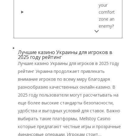
your
comfort
zone an
enemy?
Лучшие казино Украины для игроков в
2025 году рейтинг
Лучшие казино Украины для игроков в 2025 году
рейтинг Украина продолжает привлекать
внимание игроков по всему миру благодаря
разнообразию качественных онлайн-казино. В
2025 году пользователи могут рассчитывать на
еще более высокие стандарты безопасности,
удобства и выгодных условий для ставок. Важно
выбирать такие платформы, Mellstoy Casino
которые предлагают честные игры и прозрачные
финансовые операции. Игрокам стоит…