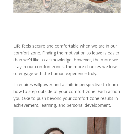
Life feels secure and comfortable when we are in our
comfort zone. Finding the motivation to leave is easier
than we’d like to acknowledge. However, the more we
stay in our comfort zones, the more chances we lose
to engage with the human experience truly.
It requires willpower and a shift in perspective to learn
how to step outside of your comfort zone. Each action
you take to push beyond your comfort zone results in
achievement, learning, and personal development.