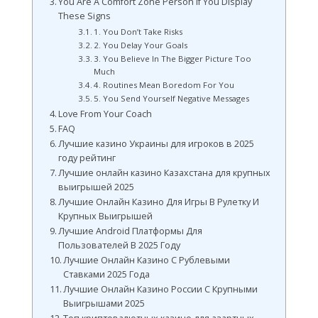
You Are A Comfort Zone Person If You Display
These Signs
1. You Don’t Take Risks
2. You Delay Your Goals
3. You Believe In The Bigger Picture Too
Much
4. Routines Mean Boredom For You
5. You Send Yourself Negative Messages
Love From Your Coach
FAQ
Лучшие казино Украины для игроков в 2025
году рейтинг
Лучшие онлайн казино Казахстана для крупных
выигрышей 2025
Лучшие Онлайн Казино Для Игры В Рулетку И
Крупных Выигрышей
Лучшие Android Платформы Для
Пользователей В 2025 Году
Лучшие Онлайн Казино С Рублевыми
Ставками 2025 Года
Лучшие Онлайн Казино России С Крупными
Выигрышами 2025