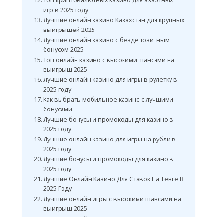
Топ криптовалютных казино для азартных
игр в 2025 году
Лучшие онлайн казино Казахстан для крупных
выигрышей 2025
Лучшие онлайн казино с бездепозитным
бонусом 2025
Топ онлайн казино с высокими шансами на
выигрыш 2025
Лучшие онлайн казино для игры в рулетку в
2025 году
Как выбрать мобильное казино с лучшими
бонусами
Лучшие бонусы и промокоды для казино в
2025 году
Лучшие онлайн казино для игры на рубли в
2025 году
Лучшие бонусы и промокоды для казино в
2025 году
Лучшие Онлайн Казино Для Ставок На Тенге В
2025 Году
Лучшие онлайн игры с высокими шансами на
выигрыш 2025