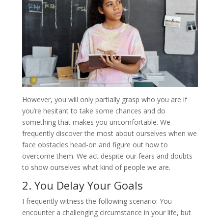
However, you will only partially grasp who you are if
you’re hesitant to take some chances and do
something that makes you uncomfortable. We
frequently discover the most about ourselves when we
face obstacles head-on and figure out how to
overcome them. We act despite our fears and doubts
to show ourselves what kind of people we are.
2. You Delay Your Goals
I frequently witness the following scenario: You
encounter a challenging circumstance in your life, but