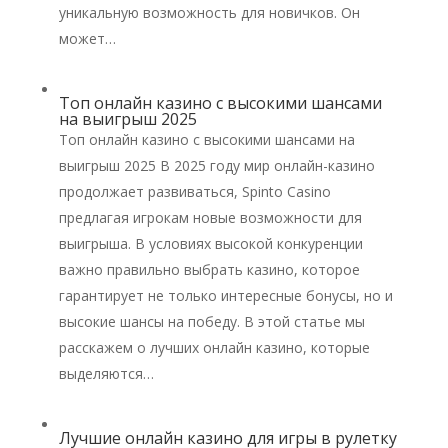
уникальную возможность для новичков. Он
может…
Топ онлайн казино с высокими шансами
на выигрыш 2025
Топ онлайн казино с высокими шансами на
выигрыш 2025 В 2025 году мир онлайн-казино
продолжает развиваться, Spinto Casino
предлагая игрокам новые возможности для
выигрыша. В условиях высокой конкуренции
важно правильно выбрать казино, которое
гарантирует не только интересные бонусы, но и
высокие шансы на победу. В этой статье мы
расскажем о лучших онлайн казино, которые
выделяются…
Лучшие онлайн казино для игры в рулетку