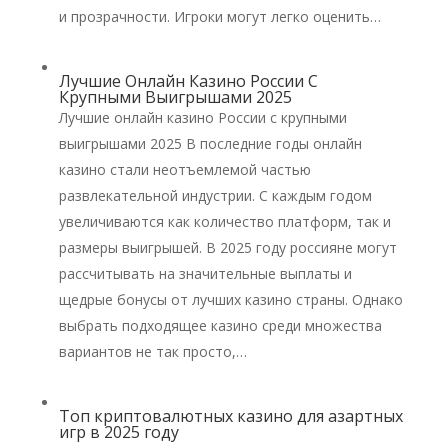
и прозрачности. Игроки могут легко оценить…
Лучшие Онлайн Казино России С
Крупными Выигрышами 2025
Лучшие онлайн казино России с крупными
выигрышами 2025 В последние годы онлайн
казино стали неотъемлемой частью
развлекательной индустрии. С каждым годом
увеличиваются как количество платформ, так и
размеры выигрышей. В 2025 году россияне могут
рассчитывать на значительные выплаты и
щедрые бонусы от лучших казино страны. Однако
выбрать подходящее казино среди множества
вариантов не так просто,…
Топ криптовалютных казино для азартных
игр в 2025 году