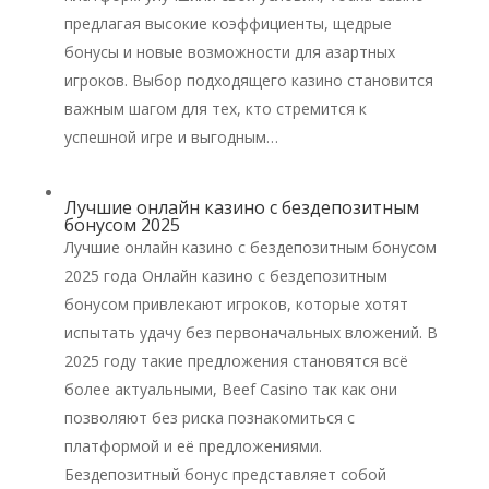
предлагая высокие коэффициенты, щедрые
бонусы и новые возможности для азартных
игроков. Выбор подходящего казино становится
важным шагом для тех, кто стремится к
успешной игре и выгодным…
Лучшие онлайн казино с бездепозитным
бонусом 2025
Лучшие онлайн казино с бездепозитным бонусом
2025 года Онлайн казино с бездепозитным
бонусом привлекают игроков, которые хотят
испытать удачу без первоначальных вложений. В
2025 году такие предложения становятся всё
более актуальными, Beef Casino так как они
позволяют без риска познакомиться с
платформой и её предложениями.
Бездепозитный бонус представляет собой