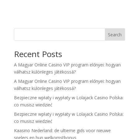
Search
Recent Posts
A Magyar Online Casino VIP program előnyei: hogyan
válhatsz különleges játékossá?
A Magyar Online Casino VIP program előnyei: hogyan
válhatsz különleges játékossá?
Bezpieczne wpłaty i wypłaty w Lolajack Casino Polska:
co musisz wiedzieć
Bezpieczne wpłaty i wypłaty w Lolajack Casino Polska:
co musisz wiedzieć
Kaasino Nederland: de ultieme gids voor nieuwe
spelers en hun welkomstbonus