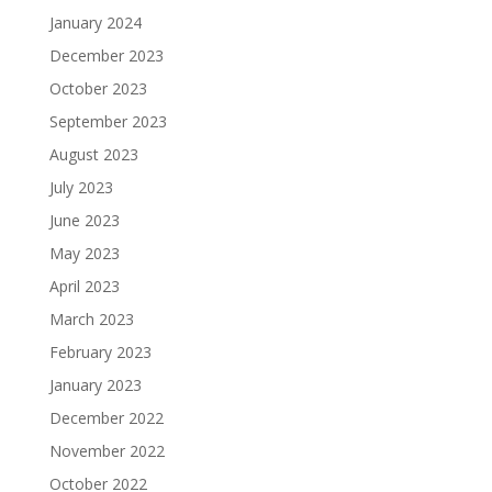
January 2024
December 2023
October 2023
September 2023
August 2023
July 2023
June 2023
May 2023
April 2023
March 2023
February 2023
January 2023
December 2022
November 2022
October 2022