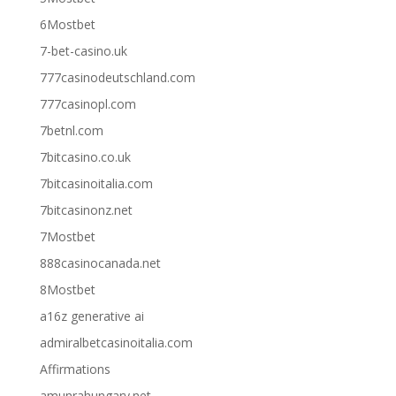
6Mostbet
7-bet-casino.uk
777casinodeutschland.com
777casinopl.com
7betnl.com
7bitcasino.co.uk
7bitcasinoitalia.com
7bitcasinonz.net
7Mostbet
888casinocanada.net
8Mostbet
a16z generative ai
admiralbetcasinoitalia.com
Affirmations
amunrahungary.net