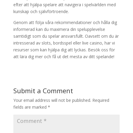
efter att hjälpa spelare att navigera i spelvärlden med
kunskap och självförtroende.
Genom att följa våra rekommendationer och hålla dig
informerad kan du maximera din spelupplevelse
samtidigt som du spelar ansvarsfullt. Oavsett om du är
intresserad av slots, bordsspel eller live casino, har vi
resurser som kan hjälpa dig att lyckas. Besök oss för
att lära dig mer och få ut det mesta av ditt spelande!
Submit a Comment
Your email address will not be published.
Required
fields are marked
*