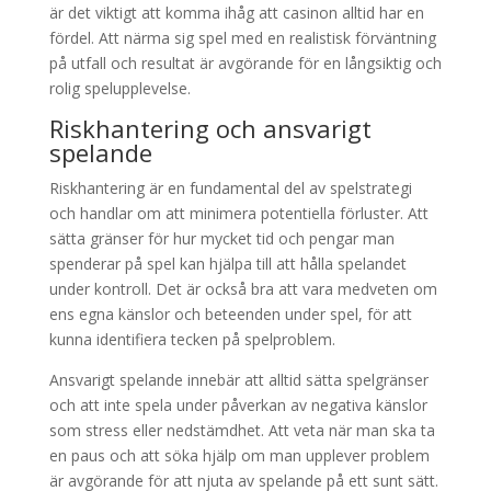
är det viktigt att komma ihåg att casinon alltid har en
fördel. Att närma sig spel med en realistisk förväntning
på utfall och resultat är avgörande för en långsiktig och
rolig spelupplevelse.
Riskhantering och ansvarigt
spelande
Riskhantering är en fundamental del av spelstrategi
och handlar om att minimera potentiella förluster. Att
sätta gränser för hur mycket tid och pengar man
spenderar på spel kan hjälpa till att hålla spelandet
under kontroll. Det är också bra att vara medveten om
ens egna känslor och beteenden under spel, för att
kunna identifiera tecken på spelproblem.
Ansvarigt spelande innebär att alltid sätta spelgränser
och att inte spela under påverkan av negativa känslor
som stress eller nedstämdhet. Att veta när man ska ta
en paus och att söka hjälp om man upplever problem
är avgörande för att njuta av spelande på ett sunt sätt.