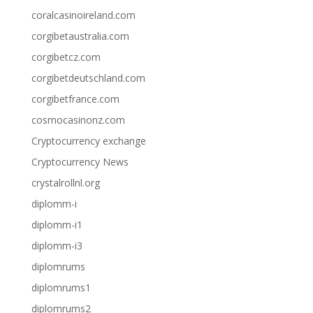
coralcasinoireland.com
corgibetaustralia.com
corgibetcz.com
corgibetdeutschland.com
corgibetfrance.com
cosmocasinonz.com
Cryptocurrency exchange
Cryptocurrency News
crystalrollnl.org
diplomm-i
diplomm-i1
diplomm-i3
diplomrums
diplomrums1
diplomrums2