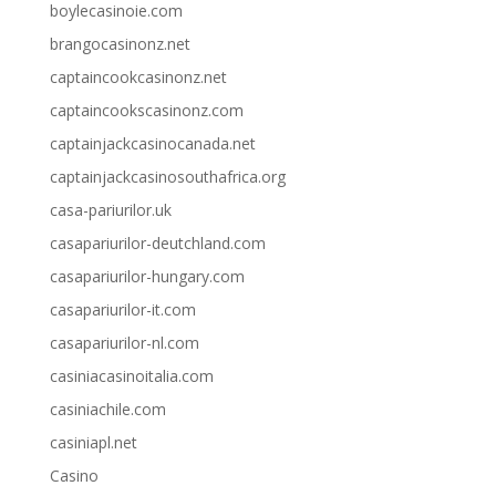
boylecasinoie.com
brangocasinonz.net
captaincookcasinonz.net
captaincookscasinonz.com
captainjackcasinocanada.net
captainjackcasinosouthafrica.org
casa-pariurilor.uk
casapariurilor-deutchland.com
casapariurilor-hungary.com
casapariurilor-it.com
casapariurilor-nl.com
casiniacasinoitalia.com
casiniachile.com
casiniapl.net
Casino