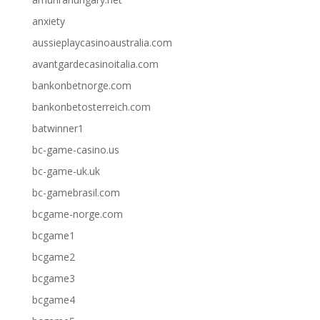
anxiety
aussieplaycasinoaustralia.com
avantgardecasinoitalia.com
bankonbetnorge.com
bankonbetosterreich.com
batwinner1
bc-game-casino.us
bc-game-uk.uk
bc-gamebrasil.com
bcgame-norge.com
bcgame1
bcgame2
bcgame3
bcgame4