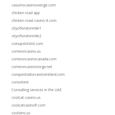
casumocasinosverige.com
chicken road app
chicken-road-casino-it.com
cityoflondonmile1
cityoflondonmile2
coinupslotslot.com
comeoncasino.us
comeoncasinocanada.com
comeoncasinonorge.net
conquestadorcasinoireland.com
consistent
Consulting services in the UAE
coolcat-casino.us
coolcatcasinofr.com
coolzino.us