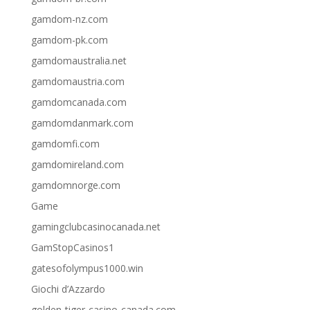
gamdom-nz.com
gamdom-pk.com
gamdomaustralia.net
gamdomaustria.com
gamdomcanada.com
gamdomdanmark.com
gamdomfi.com
gamdomireland.com
gamdomnorge.com
Game
gamingclubcasinocanada.net
GamStopCasinos1
gatesofolympus1000.win
Giochi d’Azzardo
golden-tiger-casino-canada.com