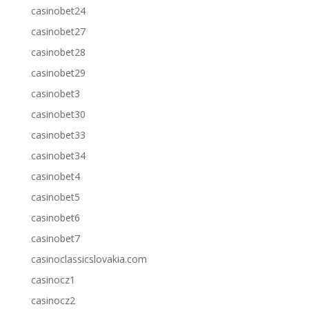
casinobet24
casinobet27
casinobet28
casinobet29
casinobet3
casinobet30
casinobet33
casinobet34
casinobet4
casinobet5
casinobet6
casinobet7
casinoclassicslovakia.com
casinocz1
casinocz2