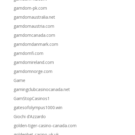
gamdom-pk.com
gamdomaustralia.net
gamdomaustria.com
gamdomcanada.com
gamdomdanmark.com
gamdomfi.com
gamdomireland.com
gamdomnorge.com
Game
gamingclubcasinocanada.net
GamStopCasinos1
gatesofolympus1000.win
Giochi d’Azzardo
golden-tiger-casino-canada.com
goldenbet-casino-uk.uk