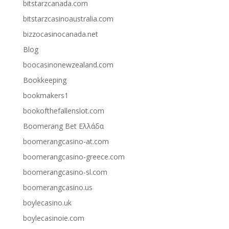
bitstarzcanada.com
bitstarzcasinoaustralia.com
bizzocasinocanada.net
Blog
boocasinonewzealand.com
Bookkeeping
bookmakers1
bookofthefallenslot.com
Boomerang Bet Ελλάδα
boomerangcasino-at.com
boomerangcasino-greece.com
boomerangcasino-sl.com
boomerangcasino.us
boylecasino.uk
boylecasinoie.com