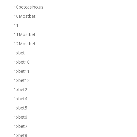
10betcasino.us
10Mostbet
11
11Mostbet
12Mostbet
1xbet1
1xbet10
1xbet11
1xbet12
1xbet2
1xbet4
1xbet5
1xbet6
1xbet7
1xbet8