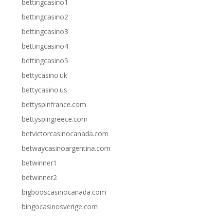
bettingcasino1
bettingcasino2
bettingcasino3
bettingcasino4
bettingcasino5
bettycasino.uk
bettycasino.us
bettyspinfrance.com
bettyspingreece.com
betvictorcasinocanada.com
betwaycasinoargentina.com
betwinner1
betwinner2
bigbooscasinocanada.com
bingocasinosverige.com