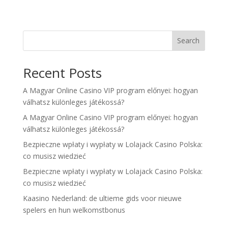
Search
Recent Posts
A Magyar Online Casino VIP program előnyei: hogyan
válhatsz különleges játékossá?
A Magyar Online Casino VIP program előnyei: hogyan
válhatsz különleges játékossá?
Bezpieczne wpłaty i wypłaty w Lolajack Casino Polska:
co musisz wiedzieć
Bezpieczne wpłaty i wypłaty w Lolajack Casino Polska:
co musisz wiedzieć
Kaasino Nederland: de ultieme gids voor nieuwe
spelers en hun welkomstbonus