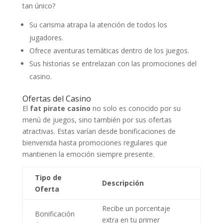
tan único?
Su carisma atrapa la atención de todos los
jugadores.
Ofrece aventuras temáticas dentro de los juegos.
Sus historias se entrelazan con las promociones del
casino.
Ofertas del Casino
El
fat pirate casino
no solo es conocido por su
menú de juegos, sino también por sus ofertas
atractivas. Estas varían desde bonificaciones de
bienvenida hasta promociones regulares que
mantienen la emoción siempre presente.
Tipo de
Descripción
Oferta
Recibe un porcentaje
Bonificación
extra en tu primer