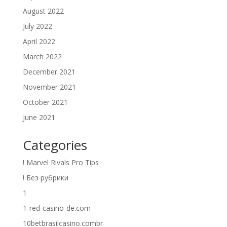
August 2022
July 2022
April 2022
March 2022
December 2021
November 2021
October 2021
June 2021
Categories
! Marvel Rivals Pro Tips
! Без рубрики
1
1-red-casino-de.com
10betbrasilcasino.combr