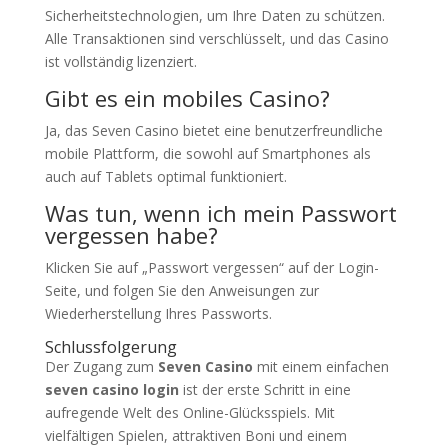
Sicherheitstechnologien, um Ihre Daten zu schützen.
Alle Transaktionen sind verschlüsselt, und das Casino
ist vollständig lizenziert.
Gibt es ein mobiles Casino?
Ja, das Seven Casino bietet eine benutzerfreundliche
mobile Plattform, die sowohl auf Smartphones als
auch auf Tablets optimal funktioniert.
Was tun, wenn ich mein Passwort
vergessen habe?
Klicken Sie auf „Passwort vergessen“ auf der Login-
Seite, und folgen Sie den Anweisungen zur
Wiederherstellung Ihres Passworts.
Schlussfolgerung
Der Zugang zum
Seven Casino
mit einem einfachen
seven casino login
ist der erste Schritt in eine
aufregende Welt des Online-Glücksspiels. Mit
vielfältigen Spielen, attraktiven Boni und einem