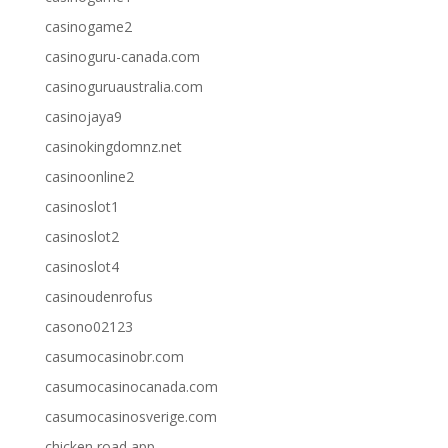
casinogame2
casinoguru-canada.com
casinoguruaustralia.com
casinojaya9
casinokingdomnz.net
casinoonline2
casinoslot1
casinoslot2
casinoslot4
casinoudenrofus
casono02123
casumocasinobr.com
casumocasinocanada.com
casumocasinosverige.com
chicken road app