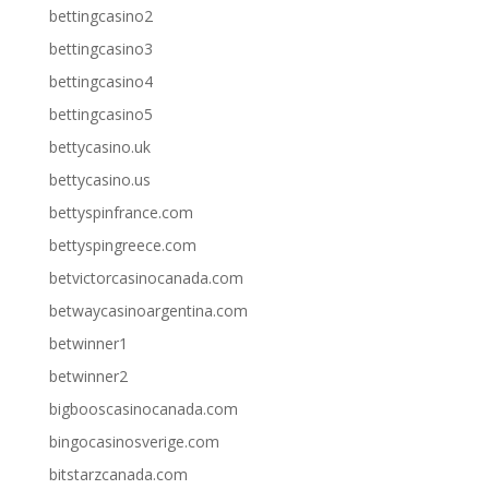
bettingcasino2
bettingcasino3
bettingcasino4
bettingcasino5
bettycasino.uk
bettycasino.us
bettyspinfrance.com
bettyspingreece.com
betvictorcasinocanada.com
betwaycasinoargentina.com
betwinner1
betwinner2
bigbooscasinocanada.com
bingocasinosverige.com
bitstarzcanada.com