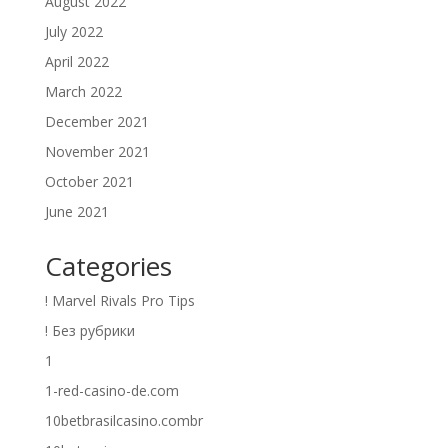
August 2022
July 2022
April 2022
March 2022
December 2021
November 2021
October 2021
June 2021
Categories
! Marvel Rivals Pro Tips
! Без рубрики
1
1-red-casino-de.com
10betbrasilcasino.combr