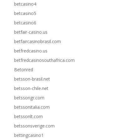
betcasino4
betcasino5
betcasino6
betfair-casino.us
betfaircasinobrasil.com
betfredcasino.us
betfredcasinosouthafrica.com
Betonred
betsson-brasil.net
betsson-chile.net
betssongr.com
betssonitalia.com
betssonlt.com
betssonsverige.com
bettingcasino1