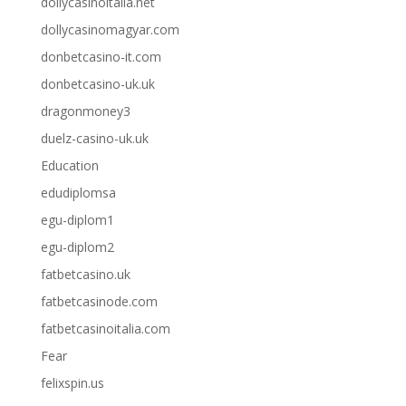
dollycasinoitalia.net
dollycasinomagyar.com
donbetcasino-it.com
donbetcasino-uk.uk
dragonmoney3
duelz-casino-uk.uk
Education
edudiplomsa
egu-diplom1
egu-diplom2
fatbetcasino.uk
fatbetcasinode.com
fatbetcasinoitalia.com
Fear
felixspin.us