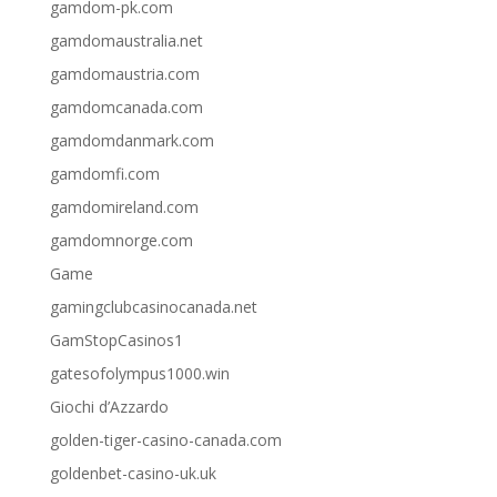
gamdom-pk.com
gamdomaustralia.net
gamdomaustria.com
gamdomcanada.com
gamdomdanmark.com
gamdomfi.com
gamdomireland.com
gamdomnorge.com
Game
gamingclubcasinocanada.net
GamStopCasinos1
gatesofolympus1000.win
Giochi d’Azzardo
golden-tiger-casino-canada.com
goldenbet-casino-uk.uk