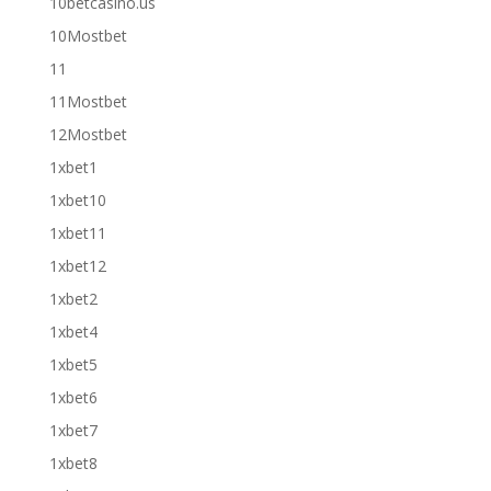
10betcasino.us
10Mostbet
11
11Mostbet
12Mostbet
1xbet1
1xbet10
1xbet11
1xbet12
1xbet2
1xbet4
1xbet5
1xbet6
1xbet7
1xbet8