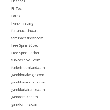
Finances
FinTech
Forex
Forex Trading
fortunacasino.uk
fortunacasinofr.com
Free Spins 20Bet
Free Spins Fezbet
fun-casino-sv.com
funbetnederland.com
gambloriabelgie.com
gambloriacanada.com
gambloriafrance.com
gamdom-br.com
gamdom-nz.com