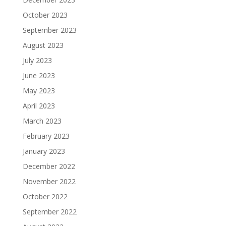
October 2023
September 2023
August 2023
July 2023
June 2023
May 2023
April 2023
March 2023
February 2023
January 2023
December 2022
November 2022
October 2022
September 2022