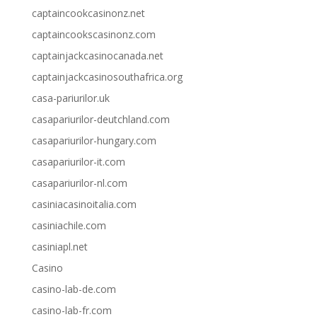
captaincookcasinonz.net
captaincookscasinonz.com
captainjackcasinocanada.net
captainjackcasinosouthafrica.org
casa-pariurilor.uk
casapariurilor-deutchland.com
casapariurilor-hungary.com
casapariurilor-it.com
casapariurilor-nl.com
casiniacasinoitalia.com
casiniachile.com
casiniapl.net
Casino
casino-lab-de.com
casino-lab-fr.com