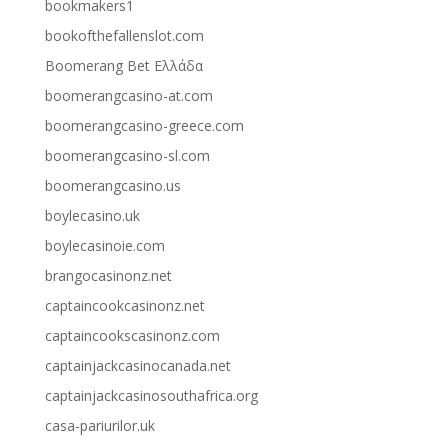
bookmakers1
bookofthefallenslot.com
Boomerang Bet Ελλάδα
boomerangcasino-at.com
boomerangcasino-greece.com
boomerangcasino-sl.com
boomerangcasino.us
boylecasino.uk
boylecasinoie.com
brangocasinonz.net
captaincookcasinonz.net
captaincookscasinonz.com
captainjackcasinocanada.net
captainjackcasinosouthafrica.org
casa-pariurilor.uk