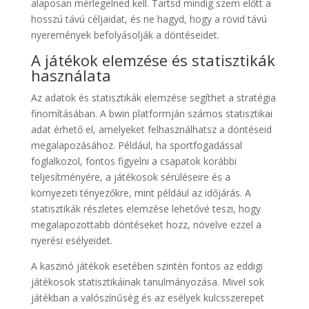
alaposan mérlegelned kell. Tartsd mindig szem előtt a
hosszú távú céljaidat, és ne hagyd, hogy a rövid távú
nyeremények befolyásolják a döntéseidet.
A játékok elemzése és statisztikák
használata
Az adatok és statisztikák elemzése segíthet a stratégia
finomításában. A bwin platformján számos statisztikai
adat érhető el, amelyeket felhasználhatsz a döntéseid
megalapozásához. Például, ha sportfogadással
foglalkozol, fontos figyelni a csapatok korábbi
teljesítményére, a játékosok sérüléseire és a
környezeti tényezőkre, mint például az időjárás. A
statisztikák részletes elemzése lehetővé teszi, hogy
megalapozottabb döntéseket hozz, növelve ezzel a
nyerési esélyeidet.
A kaszinó játékok esetében szintén fontos az eddigi
játékosok statisztikáinak tanulmányozása. Mivel sok
játékban a valószínűség és az esélyek kulcsszerepet