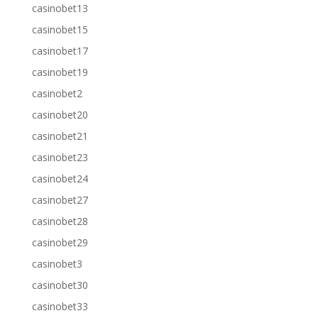
casinobet13
casinobet15
casinobet17
casinobet19
casinobet2
casinobet20
casinobet21
casinobet23
casinobet24
casinobet27
casinobet28
casinobet29
casinobet3
casinobet30
casinobet33