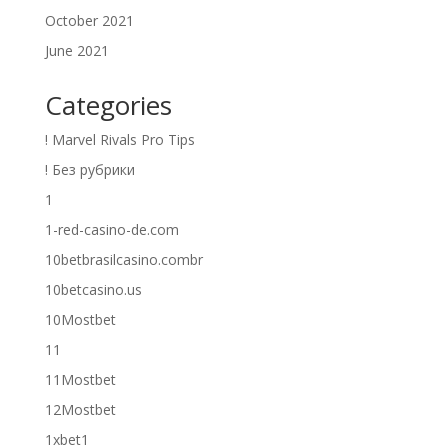
October 2021
June 2021
Categories
! Marvel Rivals Pro Tips
! Без рубрики
1
1-red-casino-de.com
10betbrasilcasino.combr
10betcasino.us
10Mostbet
11
11Mostbet
12Mostbet
1xbet1