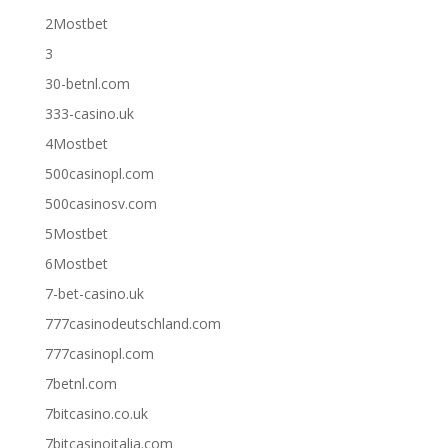
2Mostbet
3
30-betnl.com
333-casino.uk
4Mostbet
500casinopl.com
500casinosv.com
5Mostbet
6Mostbet
7-bet-casino.uk
777casinodeutschland.com
777casinopl.com
7betnl.com
7bitcasino.co.uk
7bitcasinoitalia.com