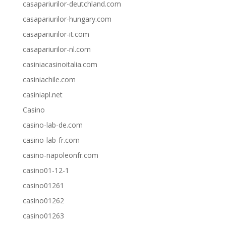
casapariurilor-deutchland.com
casapariurilor-hungary.com
casapariurilor-it.com
casapariurilor-nl.com
casiniacasinoitalia.com
casiniachile.com
casiniapl.net
Casino
casino-lab-de.com
casino-lab-fr.com
casino-napoleonfr.com
casino01-12-1
casino01261
casino01262
casino01263