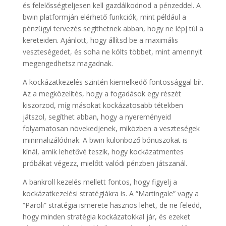
és felelősségteljesen kell gazdálkodnod a pénzeddel. A
bwin platformján elérhető funkciók, mint például a
pénzügyi tervezés segíthetnek abban, hogy ne lépj túl a
kereteiden. Ajánlott, hogy állítsd be a maximális
veszteségedet, és soha ne költs többet, mint amennyit
megengedhetsz magadnak.
A kockázatkezelés szintén kiemelkedő fontossággal bír.
Az a megközelítés, hogy a fogadások egy részét
kiszorzod, míg másokat kockázatosabb tétekben
játszol, segíthet abban, hogy a nyereményeid
folyamatosan növekedjenek, miközben a veszteségek
minimalizálódnak. A bwin különböző bónuszokat is
kínál, amik lehetővé teszik, hogy kockázatmentes
próbákat végezz, mielőtt valódi pénzben játszanál.
A bankroll kezelés mellett fontos, hogy figyelj a
kockázatkezelési stratégiákra is. A “Martingale” vagy a
“Paroli” stratégia ismerete hasznos lehet, de ne feledd,
hogy minden stratégia kockázatokkal jár, és ezeket