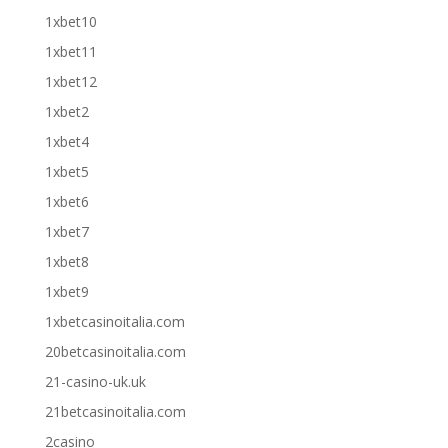
1xbet10
1xbet11
1xbet12
1xbet2
1xbet4
1xbet5
1xbet6
1xbet7
1xbet8
1xbet9
1xbetcasinoitalia.com
20betcasinoitalia.com
21-casino-uk.uk
21betcasinoitalia.com
2casino