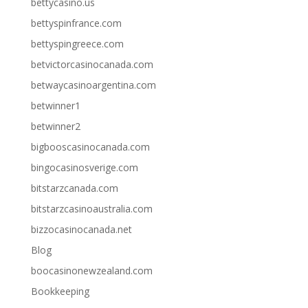
bettycasino.us
bettyspinfrance.com
bettyspingreece.com
betvictorcasinocanada.com
betwaycasinoargentina.com
betwinner1
betwinner2
bigbooscasinocanada.com
bingocasinosverige.com
bitstarzcanada.com
bitstarzcasinoaustralia.com
bizzocasinocanada.net
Blog
boocasinonewzealand.com
Bookkeeping