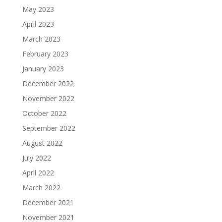
May 2023
April 2023
March 2023
February 2023
January 2023
December 2022
November 2022
October 2022
September 2022
August 2022
July 2022
April 2022
March 2022
December 2021
November 2021