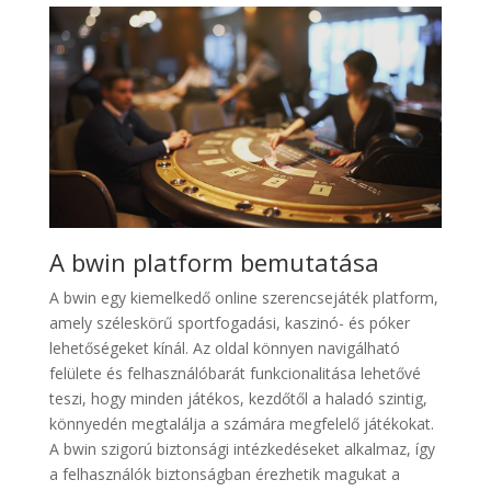
A bwin platform bemutatása
A bwin egy kiemelkedő online szerencsejáték platform,
amely széleskörű sportfogadási, kaszinó- és póker
lehetőségeket kínál. Az oldal könnyen navigálható
felülete és felhasználóbarát funkcionalitása lehetővé
teszi, hogy minden játékos, kezdőtől a haladó szintig,
könnyedén megtalálja a számára megfelelő játékokat.
A bwin szigorú biztonsági intézkedéseket alkalmaz, így
a felhasználók biztonságban érezhetik magukat a