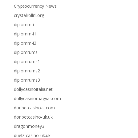
Cryptocurrency News
crystalrollnl.org
diplomm-i
diplomm-i1
diplomm-i3
diplomrums
diplomrums1
diplomrums2
diplomrums3
dollycasinoitalia.net
dollycasinomagyar.com
donbetcasino-it.com
donbetcasino-uk.uk
dragonmoney3
duelz-casino-uk.uk