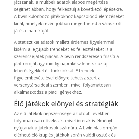
játszanak, a múltbeli adatok alapos megértése
segíthet abban, hogy felkészülj a következő lépésekre.
A bwin különböző játékokhoz kapcsolódó elemzéseket
kínál, amelyek révén jobban megértheted a választott
játék dinamikáját.
A statisztikai adatok mellett érdemes figyelemmel
kísérni a legújabb trendeket és fejlesztéseket is a
szerencsejáték piacán. A bwin rendszeresen frissíti a
platformját, így mindig naprakész lehetsz az új
lehetőségekkel és funkciókkal. E trendek
figyelembevételével előnyre tehetsz szert a
versenytársaiddal szemben, mivel folyamatosan
alkalmazkodsz a piaci igényekhez.
Élő játékok előnyei és stratégiák
Az élő játékok népszerűsége az utóbbi években
folyamatosan növekszik, mivel interaktív élményt
nyújtanak a játékosok számára. A bwin platformján
elérhető élő krupiés játékok során valódi osztók és