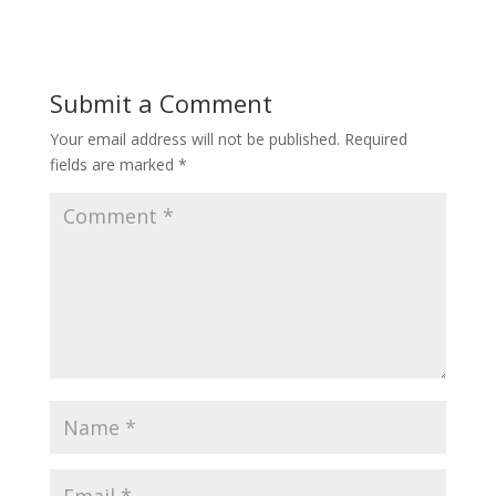
Submit a Comment
Your email address will not be published.
Required
fields are marked
*