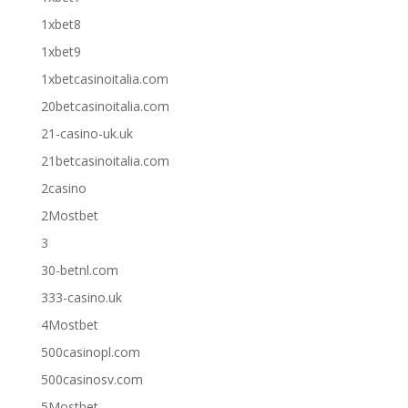
1xbet8
1xbet9
1xbetcasinoitalia.com
20betcasinoitalia.com
21-casino-uk.uk
21betcasinoitalia.com
2casino
2Mostbet
3
30-betnl.com
333-casino.uk
4Mostbet
500casinopl.com
500casinosv.com
5Mostbet