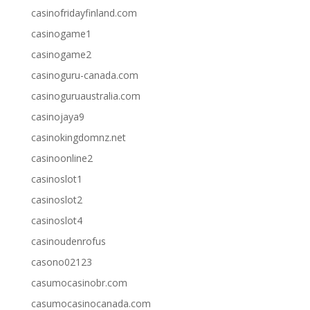
casinofridayfinland.com
casinogame1
casinogame2
casinoguru-canada.com
casinoguruaustralia.com
casinojaya9
casinokingdomnz.net
casinoonline2
casinoslot1
casinoslot2
casinoslot4
casinoudenrofus
casono02123
casumocasinobr.com
casumocasinocanada.com