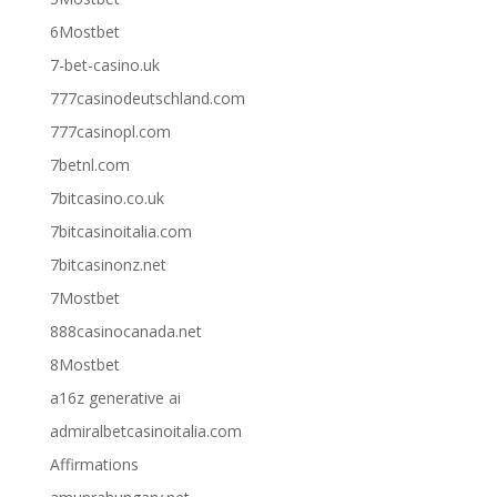
6Mostbet
7-bet-casino.uk
777casinodeutschland.com
777casinopl.com
7betnl.com
7bitcasino.co.uk
7bitcasinoitalia.com
7bitcasinonz.net
7Mostbet
888casinocanada.net
8Mostbet
a16z generative ai
admiralbetcasinoitalia.com
Affirmations