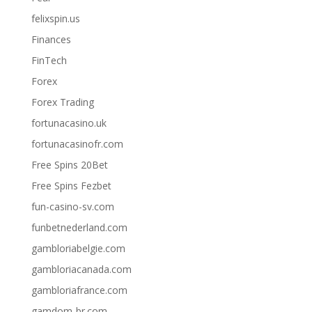
felixspin.us
Finances
FinTech
Forex
Forex Trading
fortunacasino.uk
fortunacasinofr.com
Free Spins 20Bet
Free Spins Fezbet
fun-casino-sv.com
funbetnederland.com
gambloriabelgie.com
gambloriacanada.com
gambloriafrance.com
gamdom-br.com