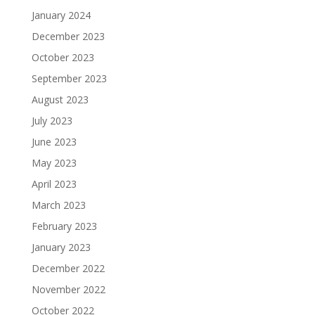
January 2024
December 2023
October 2023
September 2023
August 2023
July 2023
June 2023
May 2023
April 2023
March 2023
February 2023
January 2023
December 2022
November 2022
October 2022