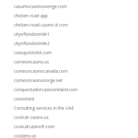
casumocasinosverige.com
chicken road app
chicken-road-casino-it.com
cityoflondonmile1
cityoflondonmile2
coinupslotslot.com
comeoncasino.us
comeoncasinocanada.com
comeoncasinonorge.net
conquestadorcasinoireland.com
consistent
Consulting services in the UAE
coolcat-casino.us
coolcatcasinofr.com
coolzino.us