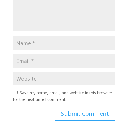
Save my name, email, and website in this browser
for the next time I comment.