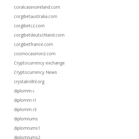
coralcasinoireland.com
corgibetaustralia.com
corgibetcz.com
corgibetdeutschland.com
corgibetfrance.com
cosmocasinonz.com
Cryptocurrency exchange
Cryptocurrency News
crystalrollnl.org
diplomm-i
diplomm-i1
diplomm-i3
diplomrums
diplomrums1
diplomrums2