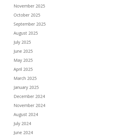
November 2025
October 2025
September 2025
August 2025
July 2025
June 2025
May 2025
April 2025
March 2025
January 2025
December 2024
November 2024
August 2024
July 2024
June 2024