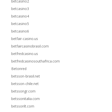
betcasino2
betcasino3
betcasino4
betcasino5
betcasino6
betfair-casino.us
betfaircasinobrasil.com
betfredcasino.us
betfredcasinosouthafrica.com
Betonred
betsson-brasil.net
betsson-chile.net
betssongr.com
betssonitalia.com
betssonlt.com