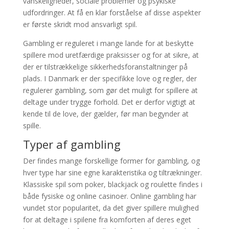
vanskeligheder, sociale problemer og psykiske
udfordringer. At få en klar forståelse af disse aspekter
er første skridt mod ansvarligt spil.
Gambling er reguleret i mange lande for at beskytte
spillere mod uretfærdige praksisser og for at sikre, at
der er tilstrækkelige sikkerhedsforanstaltninger på
plads. I Danmark er der specifikke love og regler, der
regulerer gambling, som gør det muligt for spillere at
deltage under trygge forhold. Det er derfor vigtigt at
kende til de love, der gælder, før man begynder at
spille.
Typer af gambling
Der findes mange forskellige former for gambling, og
hver type har sine egne karakteristika og tiltrækninger.
Klassiske spil som poker, blackjack og roulette findes i
både fysiske og online casinoer. Online gambling har
vundet stor popularitet, da det giver spillere mulighed
for at deltage i spilene fra komforten af deres eget