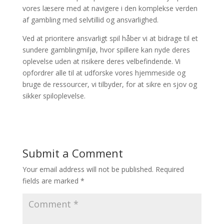
vores læsere med at navigere i den komplekse verden
af gambling med selvtillid og ansvarlighed.
Ved at prioritere ansvarligt spil håber vi at bidrage til et
sundere gamblingmiljø, hvor spillere kan nyde deres
oplevelse uden at risikere deres velbefindende. Vi
opfordrer alle til at udforske vores hjemmeside og
bruge de ressourcer, vi tilbyder, for at sikre en sjov og
sikker spiloplevelse.
Submit a Comment
Your email address will not be published.
Required
fields are marked
*