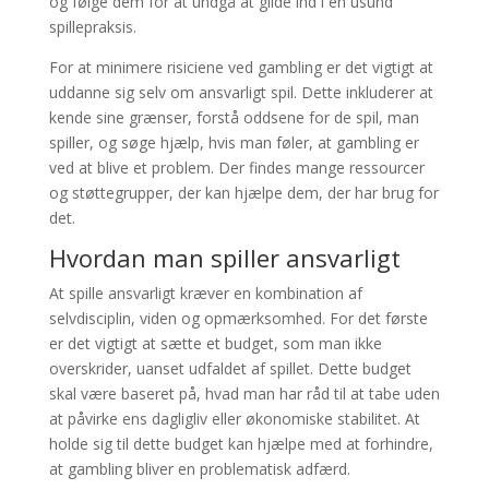
og følge dem for at undgå at glide ind i en usund
spillepraksis.
For at minimere risiciene ved gambling er det vigtigt at
uddanne sig selv om ansvarligt spil. Dette inkluderer at
kende sine grænser, forstå oddsene for de spil, man
spiller, og søge hjælp, hvis man føler, at gambling er
ved at blive et problem. Der findes mange ressourcer
og støttegrupper, der kan hjælpe dem, der har brug for
det.
Hvordan man spiller ansvarligt
At spille ansvarligt kræver en kombination af
selvdisciplin, viden og opmærksomhed. For det første
er det vigtigt at sætte et budget, som man ikke
overskrider, uanset udfaldet af spillet. Dette budget
skal være baseret på, hvad man har råd til at tabe uden
at påvirke ens dagligliv eller økonomiske stabilitet. At
holde sig til dette budget kan hjælpe med at forhindre,
at gambling bliver en problematisk adfærd.