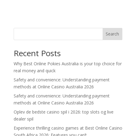
Search
Recent Posts
Why Best Online Pokies Australia is your top choice for
real money and quick
Safety and convenience: Understanding payment
methods at Online Casino Australia 2026
Safety and convenience: Understanding payment
methods at Online Casino Australia 2026
Oplev de bedste casino spil i 2026: top slots og live
dealer spil
Experience thrilling casino games at Best Online Casino
South Africa 2026: Features you can’t