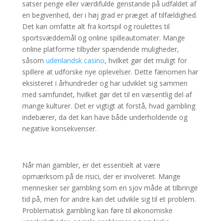
satser penge eller værdifulde genstande på udfaldet af
en begivenhed, der i høj grad er præget af tilfældighed.
Det kan omfatte alt fra kortspil og roulettes til
sportsvæddemål og online spilleautomater. Mange
online platforme tilbyder spændende muligheder,
såsom
udenlandsk casino
, hvilket gør det muligt for
spillere at udforske nye oplevelser. Dette fænomen har
eksisteret i århundreder og har udviklet sig sammen
med samfundet, hvilket gør det til en væsentlig del af
mange kulturer. Det er vigtigt at forstå, hvad gambling
indebærer, da det kan have både underholdende og
negative konsekvenser.
Når man gambler, er det essentielt at være
opmærksom på de risici, der er involveret. Mange
mennesker ser gambling som en sjov måde at tilbringe
tid på, men for andre kan det udvikle sig til et problem.
Problematisk gambling kan føre til økonomiske