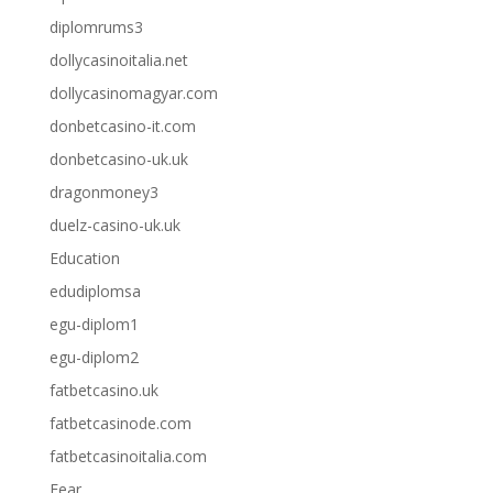
diplomrums3
dollycasinoitalia.net
dollycasinomagyar.com
donbetcasino-it.com
donbetcasino-uk.uk
dragonmoney3
duelz-casino-uk.uk
Education
edudiplomsa
egu-diplom1
egu-diplom2
fatbetcasino.uk
fatbetcasinode.com
fatbetcasinoitalia.com
Fear