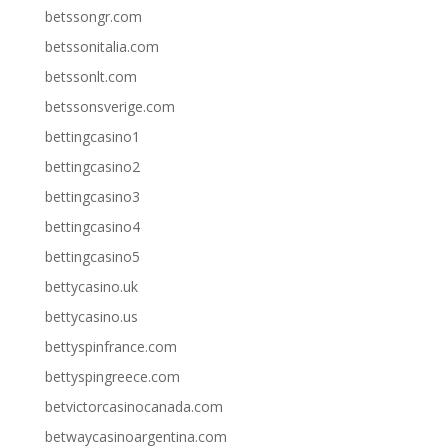
betssongr.com
betssonitalia.com
betssonlt.com
betssonsverige.com
bettingcasino1
bettingcasino2
bettingcasino3
bettingcasino4
bettingcasino5
bettycasino.uk
bettycasino.us
bettyspinfrance.com
bettyspingreece.com
betvictorcasinocanada.com
betwaycasinoargentina.com