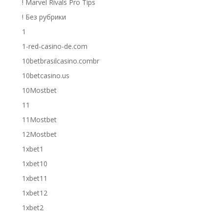
! Marvel Rivals Pro Tips
! Без рубрики
1
1-red-casino-de.com
10betbrasilcasino.combr
10betcasino.us
10Mostbet
11
11Mostbet
12Mostbet
1xbet1
1xbet10
1xbet11
1xbet12
1xbet2