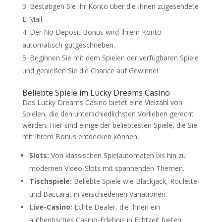
Bestätigen Sie Ihr Konto über die Ihnen zugesendete
E-Mail.
Der No Deposit Bonus wird Ihrem Konto
automatisch gutgeschrieben.
Beginnen Sie mit dem Spielen der verfügbaren Spiele
und genießen Sie die Chance auf Gewinne!
Beliebte Spiele im Lucky Dreams Casino
Das Lucky Dreams Casino bietet eine Vielzahl von
Spielen, die den unterschiedlichsten Vorlieben gerecht
werden. Hier sind einige der beliebtesten Spiele, die Sie
mit Ihrem Bonus entdecken können:
Slots:
Von klassischen Spielautomaten bis hin zu
modernen Video-Slots mit spannenden Themen.
Tischspiele:
Beliebte Spiele wie Blackjack, Roulette
und Baccarat in verschiedenen Variationen.
Live-Casino:
Echte Dealer, die Ihnen ein
authentisches Casino-Erlebnis in Echtzeit bieten.