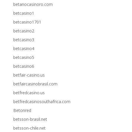
betanocasinoro.com
betcasino1
betcasino1701
betcasino2
betcasino3
betcasino4
betcasino5
betcasino6
betfair-casino.us
betfaircasinobrasil.com
betfredcasino.us
betfredcasinosouthafrica.com
Betonred
betsson-brasil.net
betsson-chile.net