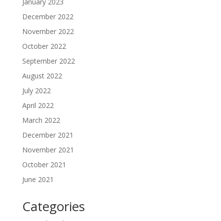
January 2023
December 2022
November 2022
October 2022
September 2022
August 2022
July 2022
April 2022
March 2022
December 2021
November 2021
October 2021
June 2021
Categories