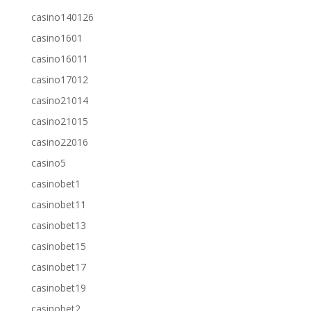
casino140126
casino1601
casino16011
casino17012
casino21014
casino21015
casino22016
casino5
casinobet1
casinobet11
casinobet13
casinobet15
casinobet17
casinobet19
casinobet2