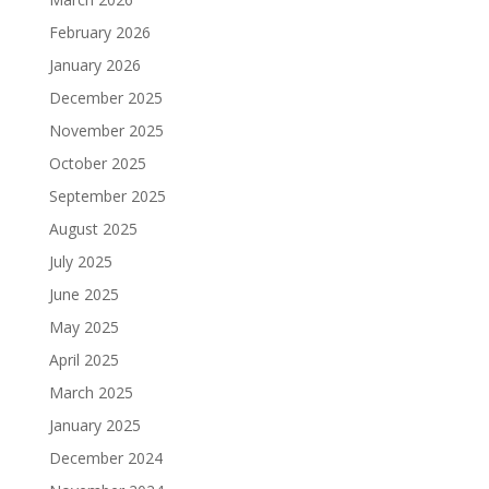
February 2026
January 2026
December 2025
November 2025
October 2025
September 2025
August 2025
July 2025
June 2025
May 2025
April 2025
March 2025
January 2025
December 2024