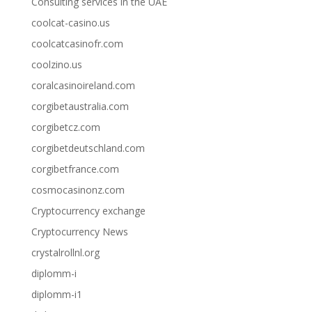
Consulting services in the UAE
coolcat-casino.us
coolcatcasinofr.com
coolzino.us
coralcasinoireland.com
corgibetaustralia.com
corgibetcz.com
corgibetdeutschland.com
corgibetfrance.com
cosmocasinonz.com
Cryptocurrency exchange
Cryptocurrency News
crystalrollnl.org
diplomm-i
diplomm-i1