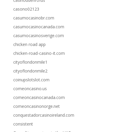
casinoudenrofus
casono02123
casumocasinobr.com
casumocasinocanada.com
casumocasinosverige.com
chicken road app
chicken-road-casino-it.com
cityoflondonmile1
cityoflondonmile2
coinupslotslot.com
comeoncasino.us
comeoncasinocanada.com
comeoncasinonorge.net
conquestadorcasinoireland.com
consistent