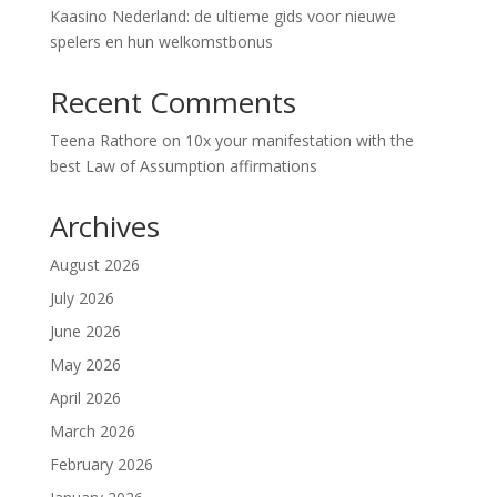
Kaasino Nederland: de ultieme gids voor nieuwe
spelers en hun welkomstbonus
Recent Comments
Teena Rathore
on
10x your manifestation with the
best Law of Assumption affirmations
Archives
August 2026
July 2026
June 2026
May 2026
April 2026
March 2026
February 2026