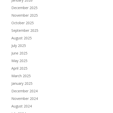
January 2026
December 2025
November 2025
October 2025
September 2025
August 2025
July 2025
June 2025
May 2025
April 2025
March 2025
January 2025
December 2024
November 2024
August 2024