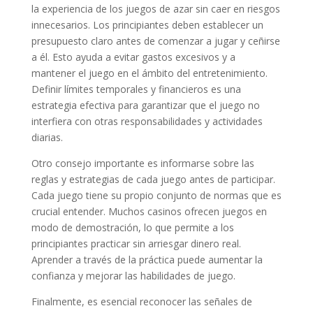
la experiencia de los juegos de azar sin caer en riesgos
innecesarios. Los principiantes deben establecer un
presupuesto claro antes de comenzar a jugar y ceñirse
a él. Esto ayuda a evitar gastos excesivos y a
mantener el juego en el ámbito del entretenimiento.
Definir límites temporales y financieros es una
estrategia efectiva para garantizar que el juego no
interfiera con otras responsabilidades y actividades
diarias.
Otro consejo importante es informarse sobre las
reglas y estrategias de cada juego antes de participar.
Cada juego tiene su propio conjunto de normas que es
crucial entender. Muchos casinos ofrecen juegos en
modo de demostración, lo que permite a los
principiantes practicar sin arriesgar dinero real.
Aprender a través de la práctica puede aumentar la
confianza y mejorar las habilidades de juego.
Finalmente, es esencial reconocer las señales de