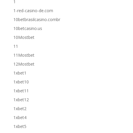
1
1-red-casino-de.com
10betbrasilcasino.combr
10betcasino.us
10Mostbet
11
11Mostbet
12Mostbet
1xbet1
1xbet10
1xbet11
1xbet12
1xbet2
1xbet4
1xbet5