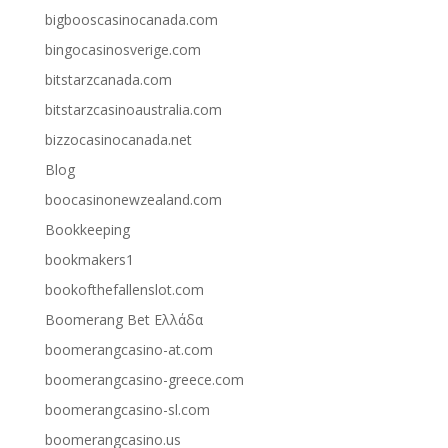
bigbooscasinocanada.com
bingocasinosverige.com
bitstarzcanada.com
bitstarzcasinoaustralia.com
bizzocasinocanada.net
Blog
boocasinonewzealand.com
Bookkeeping
bookmakers1
bookofthefallenslot.com
Boomerang Bet Ελλάδα
boomerangcasino-at.com
boomerangcasino-greece.com
boomerangcasino-sl.com
boomerangcasino.us