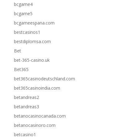
bcgame4
bcgame5
bcgameespana.com
bestcasinos1
bestdiplomsa.com
Bet
bet-365-casino.uk
Bet365
bet365casinodeutschland.com
bet365casinoindia.com
betandreas2
betandreas3
betanocasinocanada.com
betanocasinoro.com
betcasino1