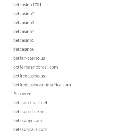
betcasino1701
betcasino2
betcasino3
betcasino4
betcasino5
betcasino6
betfair-casino.us
betfaircasinobrasil.com
betfredcasino.us
betfredcasinosouthafrica.com
Betonred
betsson-brasil.net
betsson-chile.net
betssongr.com
betssonitalia.com