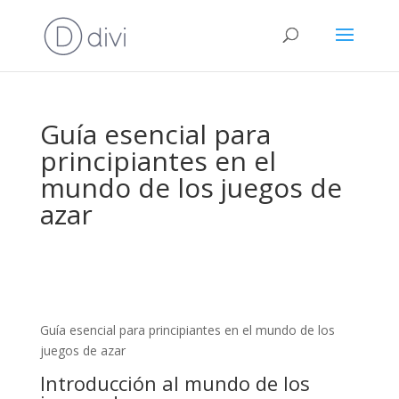
Guía esencial para
principiantes en el
mundo de los juegos de
azar
Guía esencial para principiantes en el mundo de los
juegos de azar
Introducción al mundo de los