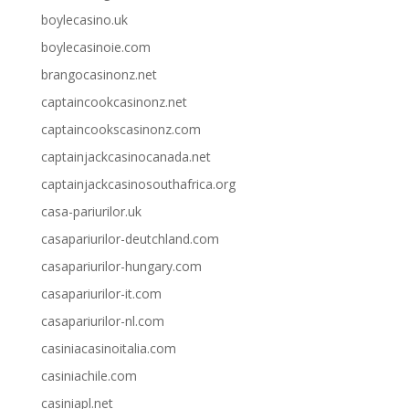
boylecasino.uk
boylecasinoie.com
brangocasinonz.net
captaincookcasinonz.net
captaincookscasinonz.com
captainjackcasinocanada.net
captainjackcasinosouthafrica.org
casa-pariurilor.uk
casapariurilor-deutchland.com
casapariurilor-hungary.com
casapariurilor-it.com
casapariurilor-nl.com
casiniacasinoitalia.com
casiniachile.com
casiniapl.net