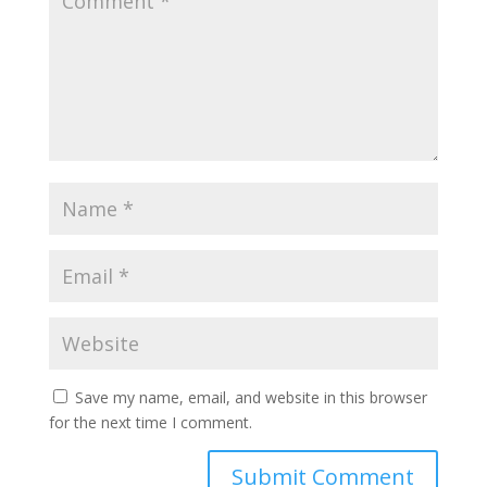
Save my name, email, and website in this browser
for the next time I comment.