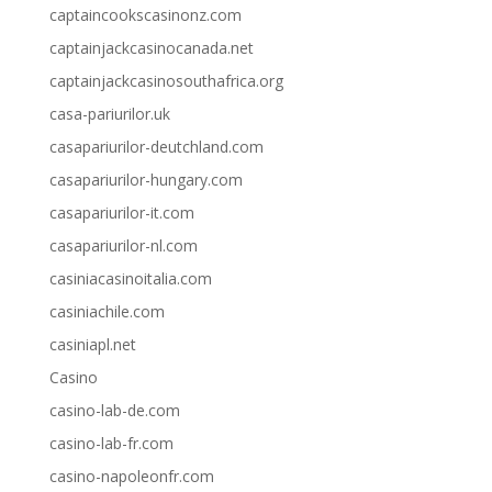
captaincookscasinonz.com
captainjackcasinocanada.net
captainjackcasinosouthafrica.org
casa-pariurilor.uk
casapariurilor-deutchland.com
casapariurilor-hungary.com
casapariurilor-it.com
casapariurilor-nl.com
casiniacasinoitalia.com
casiniachile.com
casiniapl.net
Casino
casino-lab-de.com
casino-lab-fr.com
casino-napoleonfr.com