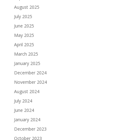
August 2025
July 2025
June 2025
May 2025
April 2025
March 2025
January 2025
December 2024
November 2024
August 2024
July 2024
June 2024
January 2024
December 2023
October 2023