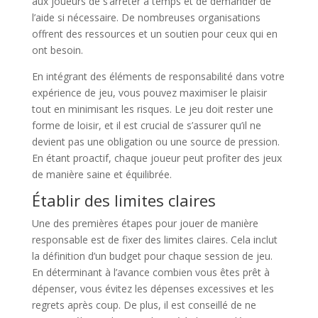
aux joueurs de s’arrêter à temps et de demander de
l’aide si nécessaire. De nombreuses organisations
offrent des ressources et un soutien pour ceux qui en
ont besoin.
En intégrant des éléments de responsabilité dans votre
expérience de jeu, vous pouvez maximiser le plaisir
tout en minimisant les risques. Le jeu doit rester une
forme de loisir, et il est crucial de s’assurer qu’il ne
devient pas une obligation ou une source de pression.
En étant proactif, chaque joueur peut profiter des jeux
de manière saine et équilibrée.
Établir des limites claires
Une des premières étapes pour jouer de manière
responsable est de fixer des limites claires. Cela inclut
la définition d’un budget pour chaque session de jeu.
En déterminant à l’avance combien vous êtes prêt à
dépenser, vous évitez les dépenses excessives et les
regrets après coup. De plus, il est conseillé de ne