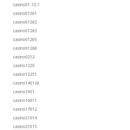
casino01-12-1
casino01261
casino01262
casino01263
casino01265
casino01266
casino0212
casino1225
casino12251
casino140126
casino1601
casino16011
casino17012
casino21014
casino21015