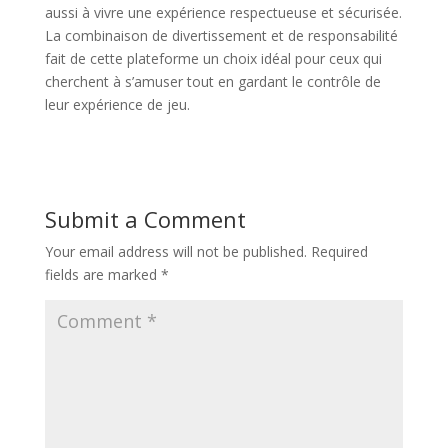
aussi à vivre une expérience respectueuse et sécurisée.
La combinaison de divertissement et de responsabilité
fait de cette plateforme un choix idéal pour ceux qui
cherchent à s’amuser tout en gardant le contrôle de
leur expérience de jeu.
Submit a Comment
Your email address will not be published.
Required
fields are marked
*