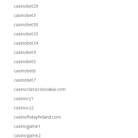
casinobet29
casinobet3
casinobet30
casinobet33
casinobet34
casinobet4
casinobet5
casinobet6
casinobet7
casinoclassicslovakia.com
casinocz1
casinocz2
casinofridayfinland.com
casinogame1
casinogame2