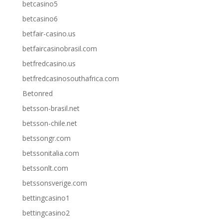
betcasino5
betcasino6
betfair-casino.us
betfaircasinobrasil.com
betfredcasino.us
betfredcasinosouthafrica.com
Betonred
betsson-brasil.net
betsson-chile.net
betssongr.com
betssonitalia.com
betssonlt.com
betssonsverige.com
bettingcasino1
bettingcasino2