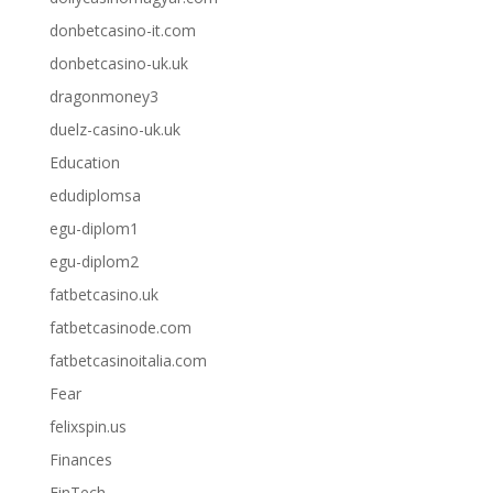
donbetcasino-it.com
donbetcasino-uk.uk
dragonmoney3
duelz-casino-uk.uk
Education
edudiplomsa
egu-diplom1
egu-diplom2
fatbetcasino.uk
fatbetcasinode.com
fatbetcasinoitalia.com
Fear
felixspin.us
Finances
FinTech