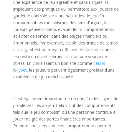
une expérience de jeu agréable et sans risques. Ils
impliquent des pratiques qui permettent aux joueurs de
garder le contrôle sur leurs habitudes de jeu. En
comprenant les mécanismes des jeux d’argent, les
joueurs peuvent mieux évaluer leurs comportements
et éviter de tomber dans des pièges financiers ou
émotionnels. Par exemple, établir des limites de temps
et d’argent est un moyen efficace de s’assurer que le
jeu reste un divertissement et non une source de
stress. En choisissant un bon site comme
casino
lollybet
, les joueurs peuvent également profiter d’une
expérience de jeu enrichissante.
Il est également important de reconnaître les signes de
problèmes liés au jeu. Cela inclut des comportements
tels que le jeu compulsif, où une personne continue à
jouer malgré des pertes financières importantes.
Prendre conscience de ces comportements permet