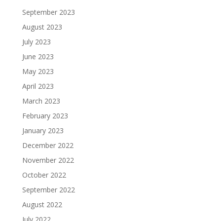
September 2023
August 2023
July 2023
June 2023
May 2023
April 2023
March 2023
February 2023
January 2023
December 2022
November 2022
October 2022
September 2022
August 2022
July 2022