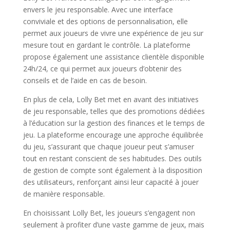
envers le jeu responsable. Avec une interface
conviviale et des options de personnalisation, elle
permet aux joueurs de vivre une expérience de jeu sur
mesure tout en gardant le contrôle. La plateforme
propose également une assistance clientèle disponible
24h/24, ce qui permet aux joueurs d’obtenir des
conseils et de l’aide en cas de besoin.
En plus de cela, Lolly Bet met en avant des initiatives
de jeu responsable, telles que des promotions dédiées
à l’éducation sur la gestion des finances et le temps de
jeu. La plateforme encourage une approche équilibrée
du jeu, s’assurant que chaque joueur peut s’amuser
tout en restant conscient de ses habitudes. Des outils
de gestion de compte sont également à la disposition
des utilisateurs, renforçant ainsi leur capacité à jouer
de manière responsable.
En choisissant Lolly Bet, les joueurs s’engagent non
seulement à profiter d’une vaste gamme de jeux, mais