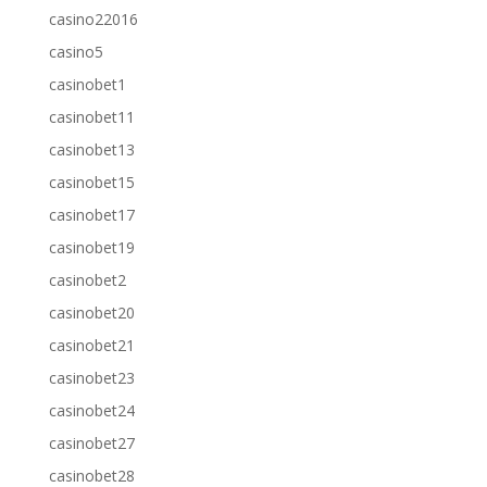
casino22016
casino5
casinobet1
casinobet11
casinobet13
casinobet15
casinobet17
casinobet19
casinobet2
casinobet20
casinobet21
casinobet23
casinobet24
casinobet27
casinobet28