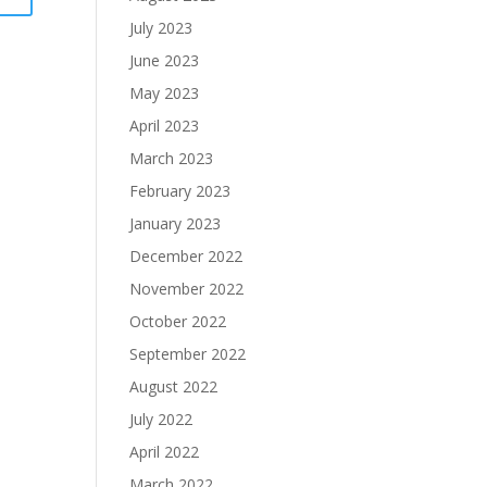
July 2023
June 2023
May 2023
April 2023
March 2023
February 2023
January 2023
December 2022
November 2022
October 2022
September 2022
August 2022
July 2022
April 2022
March 2022