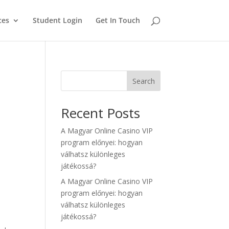
ces
Student Login
Get In Touch
Search
Recent Posts
A Magyar Online Casino VIP
program előnyei: hogyan
válhatsz különleges
játékossá?
A Magyar Online Casino VIP
program előnyei: hogyan
válhatsz különleges
játékossá?