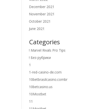
December 2021
November 2021
October 2021
June 2021
Categories
! Marvel Rivals Pro Tips
! Без рубрики
1
1-red-casino-de.com
10betbrasilcasino.combr
10betcasino.us
10Mostbet
11
11Mostbet