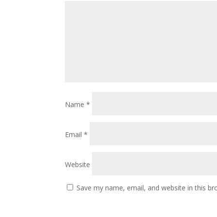
Name
*
Email
*
Website
Save my name, email, and website in this br