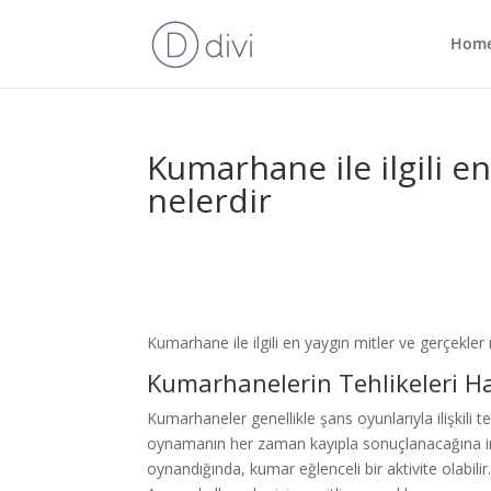
Hom
Kumarhane ile ilgili e
nelerdir
Kumarhane ile ilgili en yaygın mitler ve gerçekler 
Kumarhanelerin Tehlikeleri Ha
Kumarhaneler genellikle şans oyunlarıyla ilişkili 
oynamanın her zaman kayıpla sonuçlanacağına in
oynandığında, kumar eğlenceli bir aktivite olabili