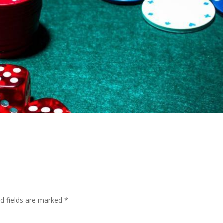
ed fields are marked
*