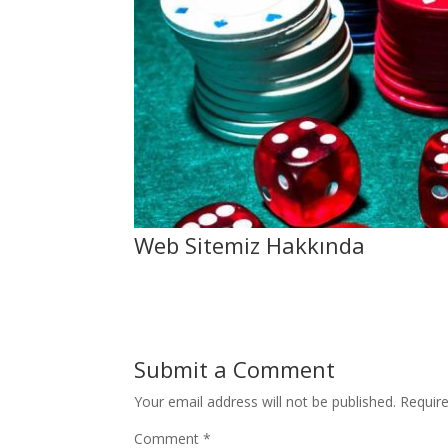
Web Sitemiz Hakkında
Submit a Comment
Your email address will not be published.
Requir
Comment
*