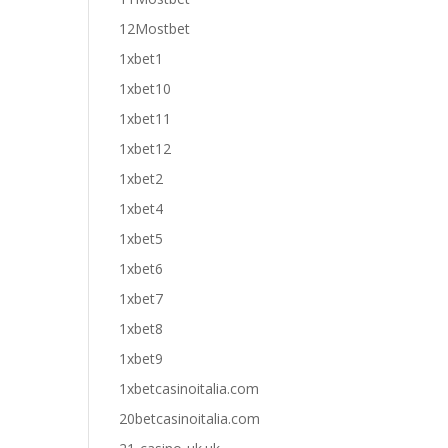
12Mostbet
1xbet1
1xbet10
1xbet11
1xbet12
1xbet2
1xbet4
1xbet5
1xbet6
1xbet7
1xbet8
1xbet9
1xbetcasinoitalia.com
20betcasinoitalia.com