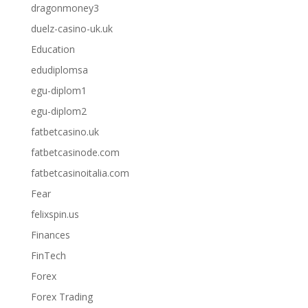
dragonmoney3
duelz-casino-uk.uk
Education
edudiplomsa
egu-diplom1
egu-diplom2
fatbetcasino.uk
fatbetcasinode.com
fatbetcasinoitalia.com
Fear
felixspin.us
Finances
FinTech
Forex
Forex Trading