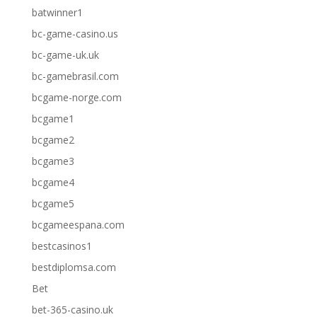
batwinner1
bc-game-casino.us
bc-game-uk.uk
bc-gamebrasil.com
bcgame-norge.com
bcgame1
bcgame2
bcgame3
bcgame4
bcgame5
bcgameespana.com
bestcasinos1
bestdiplomsa.com
Bet
bet-365-casino.uk