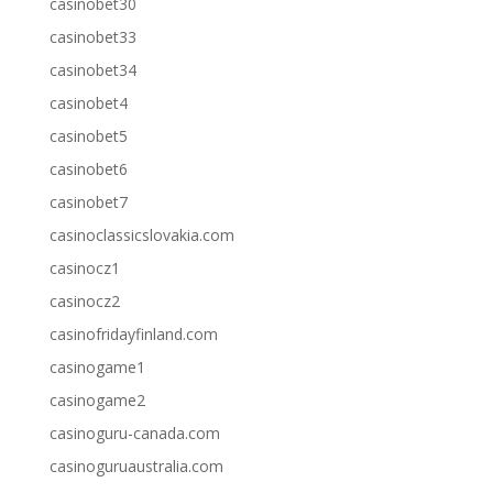
casinobet30
casinobet33
casinobet34
casinobet4
casinobet5
casinobet6
casinobet7
casinoclassicslovakia.com
casinocz1
casinocz2
casinofridayfinland.com
casinogame1
casinogame2
casinoguru-canada.com
casinoguruaustralia.com