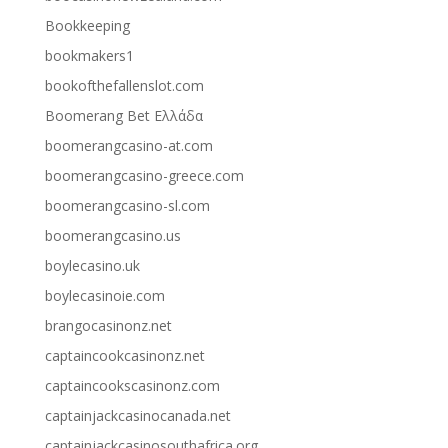
Bookkeeping
bookmakers1
bookofthefallenslot.com
Boomerang Bet Ελλάδα
boomerangcasino-at.com
boomerangcasino-greece.com
boomerangcasino-sl.com
boomerangcasino.us
boylecasino.uk
boylecasinoie.com
brangocasinonz.net
captaincookcasinonz.net
captaincookscasinonz.com
captainjackcasinocanada.net
captainjackcasinosouthafrica.org