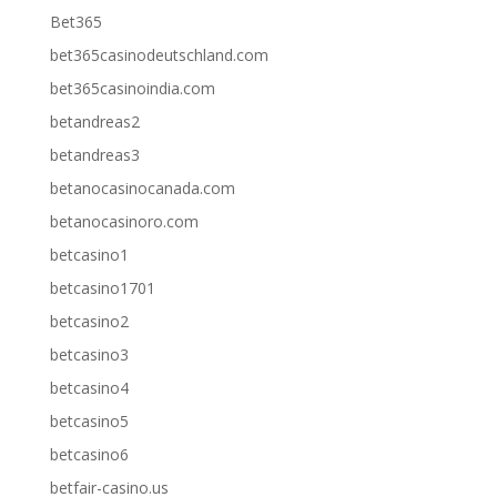
Bet365
bet365casinodeutschland.com
bet365casinoindia.com
betandreas2
betandreas3
betanocasinocanada.com
betanocasinoro.com
betcasino1
betcasino1701
betcasino2
betcasino3
betcasino4
betcasino5
betcasino6
betfair-casino.us