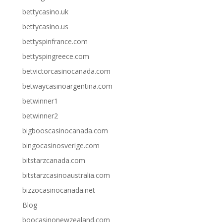
bettycasino.uk
bettycasino.us
bettyspinfrance.com
bettyspingreece.com
betvictorcasinocanada.com
betwaycasinoargentina.com
betwinner1
betwinner2
bigbooscasinocanada.com
bingocasinosverige.com
bitstarzcanada.com
bitstarzcasinoaustralia.com
bizzocasinocanada.net
Blog
boocasinonewzealand.com