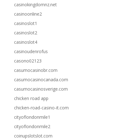
casinokingdomnz.net
casinoonline2
casinoslot1
casinoslot2
casinoslot4
casinoudenrofus
casono02123
casumocasinobr.com
casumocasinocanada.com
casumocasinosverige.com
chicken road app
chicken-road-casino-it.com
cityoflondonmile1
cityoflondonmile2
coinupslotslot.com