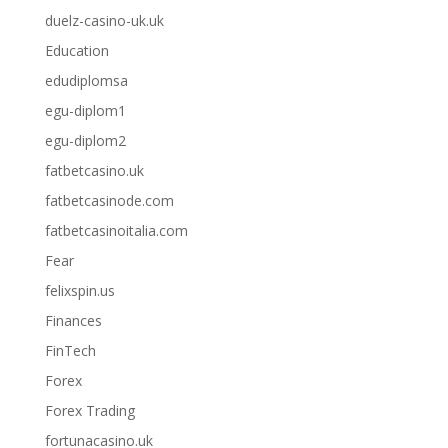
duelz-casino-uk.uk
Education
edudiplomsa
egu-diplom1
egu-diplom2
fatbetcasino.uk
fatbetcasinode.com
fatbetcasinoitalia.com
Fear
felixspin.us
Finances
FinTech
Forex
Forex Trading
fortunacasino.uk