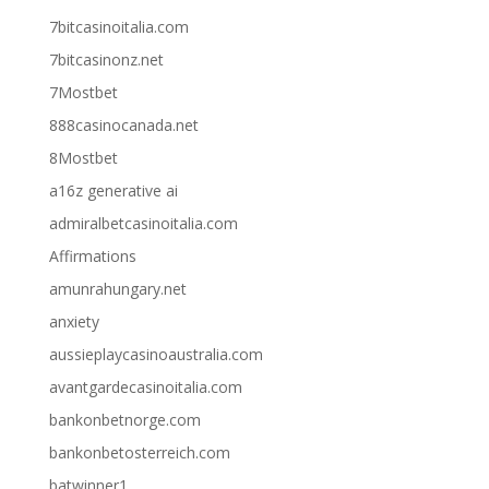
7bitcasinoitalia.com
7bitcasinonz.net
7Mostbet
888casinocanada.net
8Mostbet
a16z generative ai
admiralbetcasinoitalia.com
Affirmations
amunrahungary.net
anxiety
aussieplaycasinoaustralia.com
avantgardecasinoitalia.com
bankonbetnorge.com
bankonbetosterreich.com
batwinner1