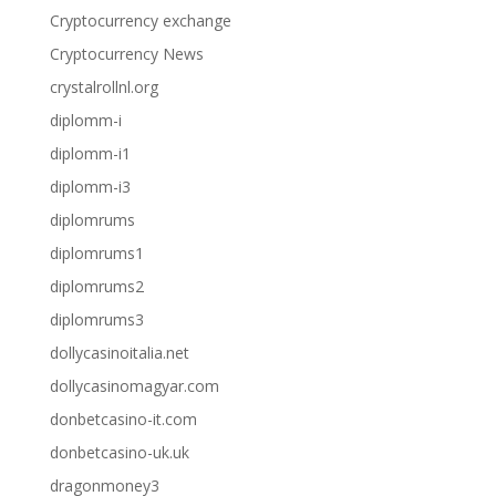
Cryptocurrency exchange
Cryptocurrency News
crystalrollnl.org
diplomm-i
diplomm-i1
diplomm-i3
diplomrums
diplomrums1
diplomrums2
diplomrums3
dollycasinoitalia.net
dollycasinomagyar.com
donbetcasino-it.com
donbetcasino-uk.uk
dragonmoney3