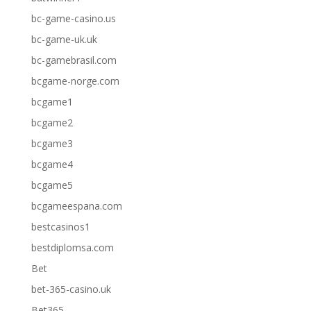
bc-game-casino.us
bc-game-uk.uk
bc-gamebrasil.com
bcgame-norge.com
bcgame1
bcgame2
bcgame3
bcgame4
bcgame5
bcgameespana.com
bestcasinos1
bestdiplomsa.com
Bet
bet-365-casino.uk
Bet365