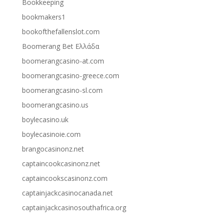
Bookkeeping
bookmakers1
bookofthefallenslot.com
Boomerang Bet Ελλάδα
boomerangcasino-at.com
boomerangcasino-greece.com
boomerangcasino-sl.com
boomerangcasino.us
boylecasino.uk
boylecasinoie.com
brangocasinonz.net
captaincookcasinonz.net
captaincookscasinonz.com
captainjackcasinocanada.net
captainjackcasinosouthafrica.org