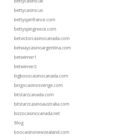
bettycasino.uk
bettycasino.us
bettyspinfrance.com
bettyspingreece.com
betvictorcasinocanada.com
betwaycasinoargentina.com
betwinner1
betwinner2
bigbooscasinocanada.com
bingocasinosverige.com
bitstarzcanada.com
bitstarzcasinoaustralia.com
bizzocasinocanada.net
Blog
boocasinonewzealand.com