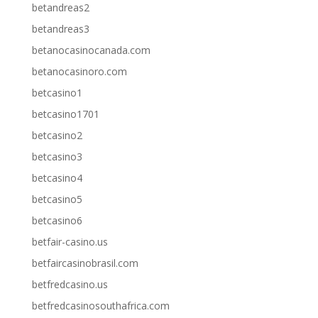
betandreas2
betandreas3
betanocasinocanada.com
betanocasinoro.com
betcasino1
betcasino1701
betcasino2
betcasino3
betcasino4
betcasino5
betcasino6
betfair-casino.us
betfaircasinobrasil.com
betfredcasino.us
betfredcasinosouthafrica.com