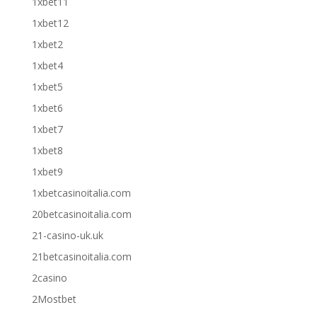
1xbet11
1xbet12
1xbet2
1xbet4
1xbet5
1xbet6
1xbet7
1xbet8
1xbet9
1xbetcasinoitalia.com
20betcasinoitalia.com
21-casino-uk.uk
21betcasinoitalia.com
2casino
2Mostbet