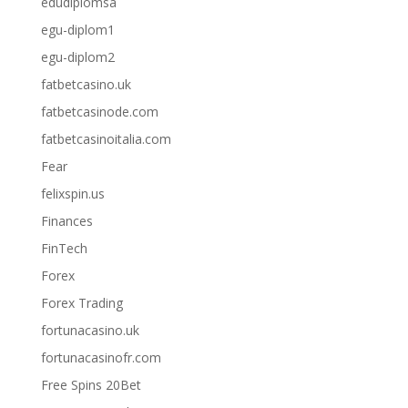
edudiplomsa
egu-diplom1
egu-diplom2
fatbetcasino.uk
fatbetcasinode.com
fatbetcasinoitalia.com
Fear
felixspin.us
Finances
FinTech
Forex
Forex Trading
fortunacasino.uk
fortunacasinofr.com
Free Spins 20Bet