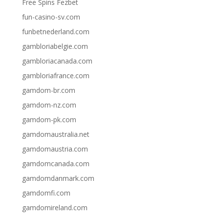
Free Spins Fezbet
fun-casino-sv.com
funbetnederland.com
gambloriabelgie.com
gambloriacanada.com
gambloriafrance.com
gamdom-br.com
gamdom-nz.com
gamdom-pk.com
gamdomaustralia.net
gamdomaustria.com
gamdomcanada.com
gamdomdanmark.com
gamdomfi.com
gamdomireland.com