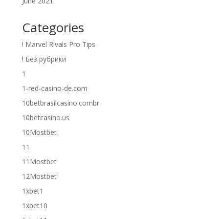
June 2021
Categories
! Marvel Rivals Pro Tips
! Без рубрики
1
1-red-casino-de.com
10betbrasilcasino.combr
10betcasino.us
10Mostbet
11
11Mostbet
12Mostbet
1xbet1
1xbet10