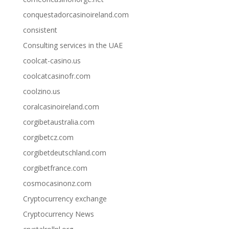
conquestadorcasinoireland.com
consistent
Consulting services in the UAE
coolcat-casino.us
coolcatcasinofr.com
coolzino.us
coralcasinoireland.com
corgibetaustralia.com
corgibetcz.com
corgibetdeutschland.com
corgibetfrance.com
cosmocasinonz.com
Cryptocurrency exchange
Cryptocurrency News