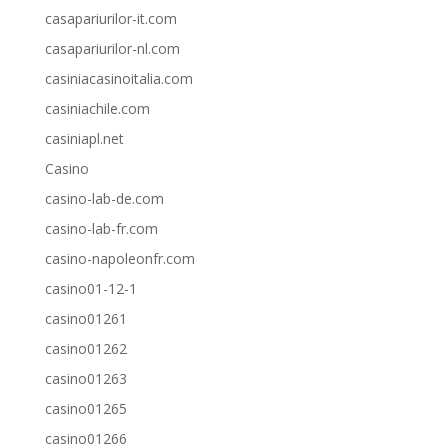
casapariurilor-it.com
casapariurilor-nl.com
casiniacasinoitalia.com
casiniachile.com
casiniapl.net
Casino
casino-lab-de.com
casino-lab-fr.com
casino-napoleonfr.com
casino01-12-1
casino01261
casino01262
casino01263
casino01265
casino01266