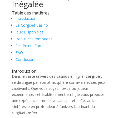
Inégalée
Table des matières
Introduction
Le Corgibet Casino
Jeux Disponibles
Bonus et Promotions
Ses Points Forts
FAQ
Conclusion
Introduction
Dans le vaste univers des casinos en ligne,
corgibet
se distingue par son atmosphère conviviale et ses jeux
captivants. Que vous soyez novice ou joueur
expérimenté, cet établissement en ligne vous propose
une expérience immersive sans pareille. Cet article
s’intéresse en profondeur à l’univers fascinant du
corgibet casino
.