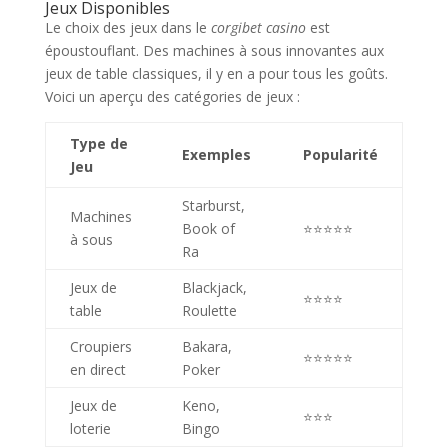
Jeux Disponibles
Le choix des jeux dans le
corgibet casino
est
époustouflant. Des machines à sous innovantes aux
jeux de table classiques, il y en a pour tous les goûts.
Voici un aperçu des catégories de jeux :
Type de
Exemples
Popularité
Jeu
Starburst,
Machines
Book of
⭐️⭐️⭐️⭐️⭐️
à sous
Ra
Jeux de
Blackjack,
⭐️⭐️⭐️⭐️
table
Roulette
Croupiers
Bakara,
⭐️⭐️⭐️⭐️⭐️
en direct
Poker
Jeux de
Keno,
⭐️⭐️⭐️
loterie
Bingo