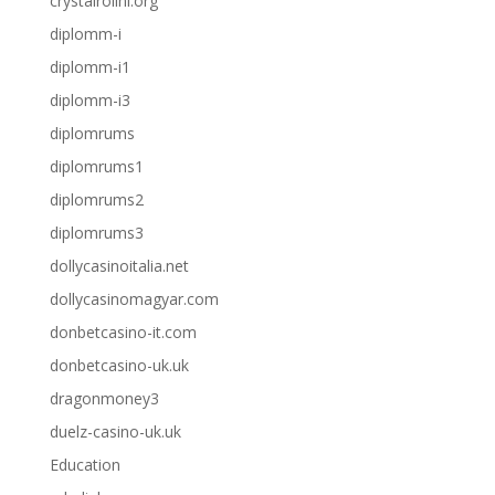
crystalrollnl.org
diplomm-i
diplomm-i1
diplomm-i3
diplomrums
diplomrums1
diplomrums2
diplomrums3
dollycasinoitalia.net
dollycasinomagyar.com
donbetcasino-it.com
donbetcasino-uk.uk
dragonmoney3
duelz-casino-uk.uk
Education