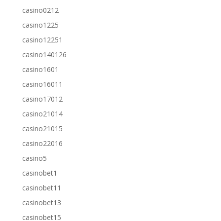
casino0212
casino1225
casino12251
casino140126
casino1601
casino16011
casino17012
casino21014
casino21015
casino22016
casino5
casinobet1
casinobet11
casinobet13
casinobet15