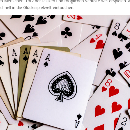
 Menschen trotz der Risiken und möglichen Verluste weiterspielen. 
chnell in die Glücksspielwelt eintauchen.