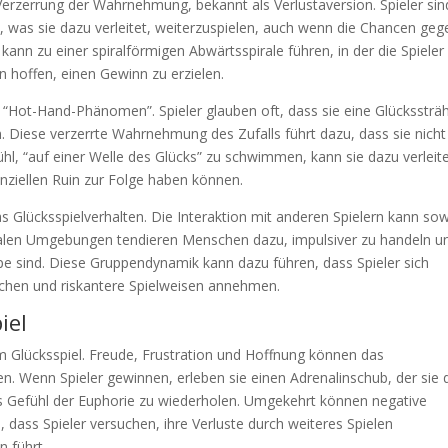
Verzerrung der Wahrnehmung, bekannt als Verlustaversion. Spieler sin
n, was sie dazu verleitet, weiterzuspielen, auch wenn die Chancen geg
ann zu einer spiralförmigen Abwärtsspirale führen, in der die Spieler
n hoffen, einen Gewinn zu erzielen.
e “Hot-Hand-Phänomen”. Spieler glauben oft, dass sie eine Glückssträ
 Diese verzerrte Wahrnehmung des Zufalls führt dazu, dass sie nicht
hl, “auf einer Welle des Glücks” zu schwimmen, kann sie dazu verleit
nanziellen Ruin zur Folge haben können.
as Glücksspielverhalten. Die Interaktion mit anderen Spielern kann so
zialen Umgebungen tendieren Menschen dazu, impulsiver zu handeln u
ppe sind. Diese Gruppendynamik kann dazu führen, dass Spieler sich
chen und riskantere Spielweisen annehmen.
iel
m Glücksspiel. Freude, Frustration und Hoffnung können das
en. Wenn Spieler gewinnen, erleben sie einen Adrenalinschub, der sie
eses Gefühl der Euphorie zu wiederholen. Umgekehrt können negative
 dass Spieler versuchen, ihre Verluste durch weiteres Spielen
 führt.