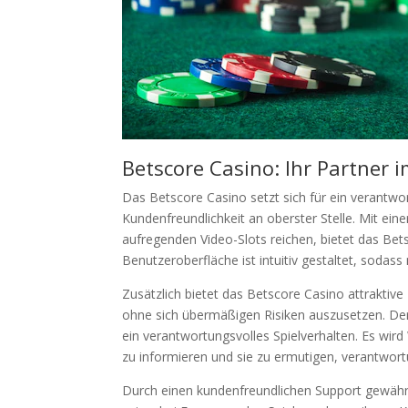
Betscore Casino: Ihr Partner 
Das Betscore Casino setzt sich für ein verantwor
Kundenfreundlichkeit an oberster Stelle. Mit eine
aufregenden Video-Slots reichen, bietet das Bets
Benutzeroberfläche ist intuitiv gestaltet, sodas
Zusätzlich bietet das Betscore Casino attraktive
ohne sich übermäßigen Risiken auszusetzen. Der
ein verantwortungsvolles Spielverhalten. Es wird
zu informieren und sie zu ermutigen, verantwor
Durch einen kundenfreundlichen Support gewährle