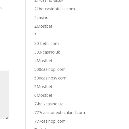
21-casino-uk.uk
s
21betcasinoitalia.com
2casino
2Mostbet
3
30-betnl.com
333-casino.uk
4Mostbet
500casinopl.com
500casinosv.com
5Mostbet
6Mostbet
7-bet-casino.uk
777casinodeutschland.com
777casinopl.com