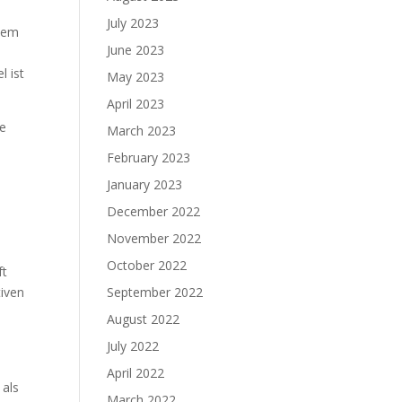
July 2023
inem
June 2023
l ist
May 2023
April 2023
le
March 2023
February 2023
January 2023
December 2022
November 2022
October 2022
ft
tiven
September 2022
August 2022
July 2022
April 2022
 als
March 2022