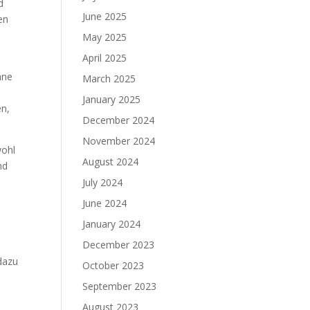
d
June 2025
en
May 2025
April 2025
hne
March 2025
January 2025
en,
December 2024
November 2024
wohl
August 2024
nd
July 2024
June 2024
January 2024
December 2023
 dazu
October 2023
September 2023
August 2023