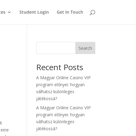
ces
Student Login
Get In Touch
z
Search
Recent Posts
A Magyar Online Casino VIP
program előnyei: hogyan
válhatsz különleges
játékossá?
A Magyar Online Casino VIP
program előnyei: hogyan
válhatsz különleges
it
játékossá?
 eine