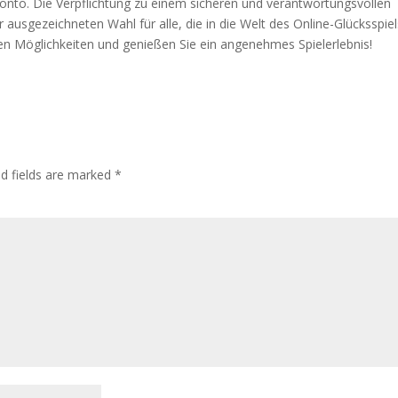
Konto. Die Verpflichtung zu einem sicheren und verantwortungsvollen
 ausgezeichneten Wahl für alle, die in die Welt des Online-Glücksspiel
gen Möglichkeiten und genießen Sie ein angenehmes Spielerlebnis!
ed fields are marked
*