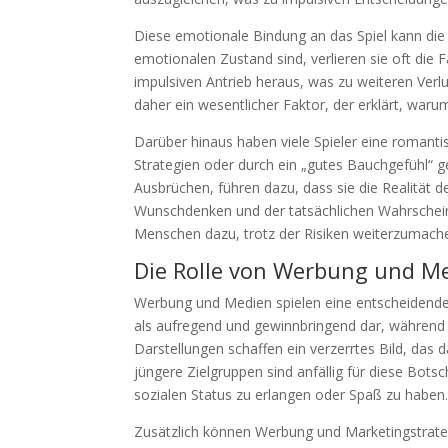
Diese emotionale Bindung an das Spiel kann die F
emotionalen Zustand sind, verlieren sie oft die 
impulsiven Antrieb heraus, was zu weiteren Verl
daher ein wesentlicher Faktor, der erklärt, waru
Darüber hinaus haben viele Spieler eine romantis
Strategien oder durch ein „gutes Bauchgefühl“
Ausbrüchen, führen dazu, dass sie die Realität 
Wunschdenken und der tatsächlichen Wahrscheinli
Menschen dazu, trotz der Risiken weiterzumach
Die Rolle von Werbung und M
Werbung und Medien spielen eine entscheidende R
als aufregend und gewinnbringend dar, während 
Darstellungen schaffen ein verzerrtes Bild, das
jüngere Zielgruppen sind anfällig für diese Bots
sozialen Status zu erlangen oder Spaß zu haben
Zusätzlich können Werbung und Marketingstrategie