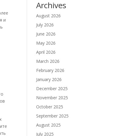
Archives
олее
August 2026
я и
July 2026
ть
June 2026
May 2026
April 2026
March 2026
February 2026
January 2026
December 2025
то
November 2025
тов
October 2025
September 2025
х
August 2025
лите
ать
July 2025