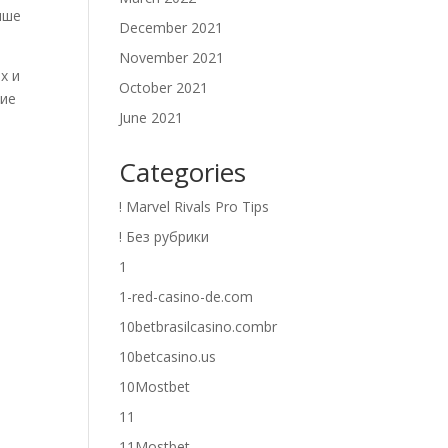
чше
December 2021
November 2021
х и
October 2021
кие
June 2021
Categories
! Marvel Rivals Pro Tips
! Без рубрики
1
1-red-casino-de.com
10betbrasilcasino.combr
10betcasino.us
10Mostbet
11
11Mostbet