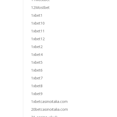
12Mostbet
1xbet1
1xbet10
1xbet11
1xbet12
1xbet2
1xbet4
1xbet5
1xbet6
1xbet7
1xbet8
1xbet9
1xbetcasinoitalia.com
20betcasinoitalia.com