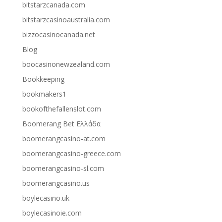
bitstarzcanada.com
bitstarzcasinoaustralia.com
bizzocasinocanada.net
Blog
boocasinonewzealand.com
Bookkeeping
bookmakers1
bookofthefallenslot.com
Boomerang Bet Ελλάδα
boomerangcasino-at.com
boomerangcasino-greece.com
boomerangcasino-sl.com
boomerangcasino.us
boylecasino.uk
boylecasinoie.com