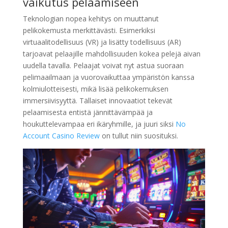
vaikutus pelaamiseen
Teknologian nopea kehitys on muuttanut
pelikokemusta merkittävästi. Esimerkiksi
virtuaalitodellisuus (VR) ja lisätty todellisuus (AR)
tarjoavat pelaajille mahdollisuuden kokea pelejä aivan
uudella tavalla. Pelaajat voivat nyt astua suoraan
pelimaailmaan ja vuorovaikuttaa ympäristön kanssa
kolmiulotteisesti, mikä lisää pelikokemuksen
immersiivisyyttä. Tällaiset innovaatiot tekevät
pelaamisesta entistä jännittävämpää ja
houkuttelevampaa eri ikäryhmille, ja juuri siksi
No
Account Casino Review
on tullut niin suosituksi.