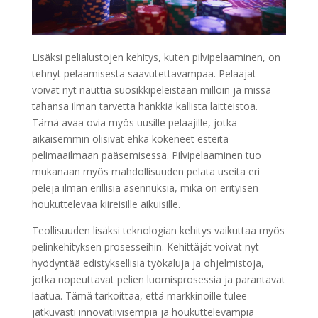
Lisäksi pelialustojen kehitys, kuten pilvipelaaminen, on
tehnyt pelaamisesta saavutettavampaa. Pelaajat
voivat nyt nauttia suosikkipeleistään milloin ja missä
tahansa ilman tarvetta hankkia kallista laitteistoa.
Tämä avaa ovia myös uusille pelaajille, jotka
aikaisemmin olisivat ehkä kokeneet esteitä
pelimaailmaan pääsemisessä. Pilvipelaaminen tuo
mukanaan myös mahdollisuuden pelata useita eri
pelejä ilman erillisiä asennuksia, mikä on erityisen
houkuttelevaa kiireisille aikuisille.
Teollisuuden lisäksi teknologian kehitys vaikuttaa myös
pelinkehityksen prosesseihin. Kehittäjät voivat nyt
hyödyntää edistyksellisiä työkaluja ja ohjelmistoja,
jotka nopeuttavat pelien luomisprosessia ja parantavat
laatua. Tämä tarkoittaa, että markkinoille tulee
jatkuvasti innovatiivisempia ja houkuttelevampia