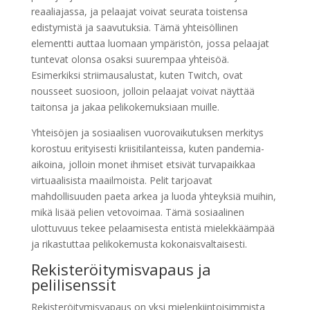
reaaliajassa, ja pelaajat voivat seurata toistensa
edistymistä ja saavutuksia. Tämä yhteisöllinen
elementti auttaa luomaan ympäristön, jossa pelaajat
tuntevat olonsa osaksi suurempaa yhteisöä.
Esimerkiksi striimausalustat, kuten Twitch, ovat
nousseet suosioon, jolloin pelaajat voivat näyttää
taitonsa ja jakaa pelikokemuksiaan muille.
Yhteisöjen ja sosiaalisen vuorovaikutuksen merkitys
korostuu erityisesti kriisitilanteissa, kuten pandemia-
aikoina, jolloin monet ihmiset etsivät turvapaikkaa
virtuaalisista maailmoista. Pelit tarjoavat
mahdollisuuden paeta arkea ja luoda yhteyksiä muihin,
mikä lisää pelien vetovoimaa. Tämä sosiaalinen
ulottuvuus tekee pelaamisesta entistä mielekkäämpää
ja rikastuttaa pelikokemusta kokonaisvaltaisesti.
Rekisteröitymisvapaus ja
pelilisenssit
Rekisteröitymisvapaus on yksi mielenkiintoisimmista