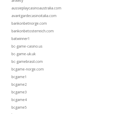
anxiety
aussieplaycasinoaustralia.com
avantgardecasinoitalia.com
bankonbetnorge.com
bankonbetosterreich.com
batwinner1
bc-game-casino.us
bc-game-uk.uk
bc-gamebrasil.com
bcgame-norge.com
bcgame1
bcgame2
bcgame3
bcgame4
bcgame5