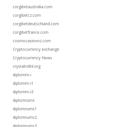
corgibetaustralia.com
corgibetcz.com
corgibetdeutschland.com
corgibetfrance.com
cosmocasinonz.com
Cryptocurrency exchange
Cryptocurrency News
crystalrollnl.org
diplomm-i
diplomm-i1
diplomm-i3
diplomrums
diplomrums1
diplomrums2
diplomrums3