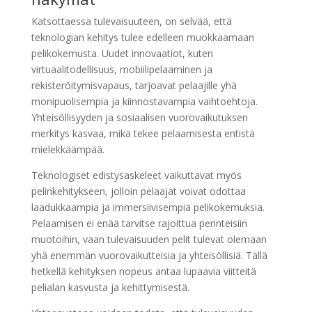
Katsottaessa tulevaisuuteen, on selvää, että
teknologian kehitys tulee edelleen muokkaamaan
pelikokemusta. Uudet innovaatiot, kuten
virtuaalitodellisuus, mobiilipelaaminen ja
rekisteröitymisvapaus, tarjoavat pelaajille yhä
monipuolisempia ja kiinnostavampia vaihtoehtoja.
Yhteisöllisyyden ja sosiaalisen vuorovaikutuksen
merkitys kasvaa, mikä tekee pelaamisesta entistä
mielekkäämpää.
Teknologiset edistysaskeleet vaikuttavat myös
pelinkehitykseen, jolloin pelaajat voivat odottaa
laadukkaampia ja immersiivisempiä pelikokemuksia.
Pelaamisen ei enää tarvitse rajoittua perinteisiin
muotoihin, vaan tulevaisuuden pelit tulevat olemaan
yhä enemmän vuorovaikutteisia ja yhteisöllisiä. Tällä
hetkellä kehityksen nopeus antaa lupaavia viitteitä
pelialan kasvusta ja kehittymisestä.