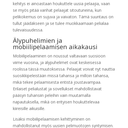
kehitys ei ainoastaan houkuttele uusia pelaajia, vaan
se myös pitää vanhat pelaajat sitoutuneina, kun
pelikokemus on sujuva ja vaivaton. Tämä suuntaus on
tullut jäädäkseen ja se tulee muokkaamaan pelialaa
tulevaisuudessa.
Älypuhelimien ja
mobiilipelaamisen aikakausi
Mobiilipelaaminen on noussut valtavaan suosioon
viime vuosina, ja älypuhelimet ovat keskeisessä
roolissa tässä muutoksessa. Pelaajat voivat nyt nauttia
suosikkipeleistään missä tahansa ja milloin tahansa,
mikä tekee pelaamisesta entistä joustavampaa.
Erilaiset pelialustat ja sovellukset mahdollistavat
pääsyn tuhansiin peleihin vain muutamalla
napautuksella, mikä on erityisen houkuttelevaa
kiireisille aikuisille.
Lisäksi mobiilipelaamisen kehittyminen on
mahdollistanut myös uusien pelimuotojen syntymisen.