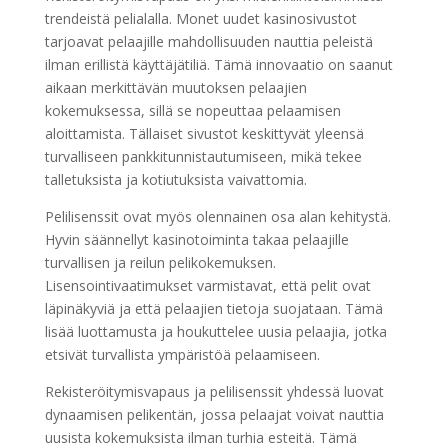
trendeistä pelialalla. Monet uudet kasinosivustot
tarjoavat pelaajille mahdollisuuden nauttia peleistä
ilman erillistä käyttäjätiliä. Tämä innovaatio on saanut
aikaan merkittävän muutoksen pelaajien
kokemuksessa, sillä se nopeuttaa pelaamisen
aloittamista. Tällaiset sivustot keskittyvät yleensä
turvalliseen pankkitunnistautumiseen, mikä tekee
talletuksista ja kotiutuksista vaivattomia.
Pelilisenssit ovat myös olennainen osa alan kehitystä.
Hyvin säännellyt kasinotoiminta takaa pelaajille
turvallisen ja reilun pelikokemuksen.
Lisensointivaatimukset varmistavat, että pelit ovat
läpinäkyviä ja että pelaajien tietoja suojataan. Tämä
lisää luottamusta ja houkuttelee uusia pelaajia, jotka
etsivät turvallista ympäristöä pelaamiseen.
Rekisteröitymisvapaus ja pelilisenssit yhdessä luovat
dynaamisen pelikentän, jossa pelaajat voivat nauttia
uusista kokemuksista ilman turhia esteitä. Tämä