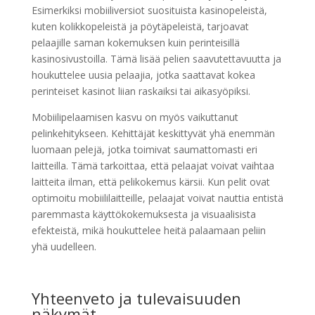
Esimerkiksi mobiiliversiot suosituista kasinopeleistä,
kuten kolikkopeleistä ja pöytäpeleistä, tarjoavat
pelaajille saman kokemuksen kuin perinteisillä
kasinosivustoilla. Tämä lisää pelien saavutettavuutta ja
houkuttelee uusia pelaajia, jotka saattavat kokea
perinteiset kasinot liian raskaiksi tai aikasyöpiksi.
Mobiilipelaamisen kasvu on myös vaikuttanut
pelinkehitykseen. Kehittäjät keskittyvät yhä enemmän
luomaan pelejä, jotka toimivat saumattomasti eri
laitteilla. Tämä tarkoittaa, että pelaajat voivat vaihtaa
laitteita ilman, että pelikokemus kärsii. Kun pelit ovat
optimoitu mobiililaitteille, pelaajat voivat nauttia entistä
paremmasta käyttökokemuksesta ja visuaalisista
efekteistä, mikä houkuttelee heitä palaamaan peliin
yhä uudelleen.
Yhteenveto ja tulevaisuuden
näkymät