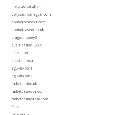
dollycasinoitalia.net
dollycasinomagyar.com
donbetcasino-it.com
donbetcasino-uk.uk
dragonmoney3
duelz-casino-uk.uk
Education
edudiplomsa
egu-diplom1
egu-diplom2
fatbetcasino.uk
fatbetcasinode.com
fatbetcasinoitalia.com
Fear
felixspin.us