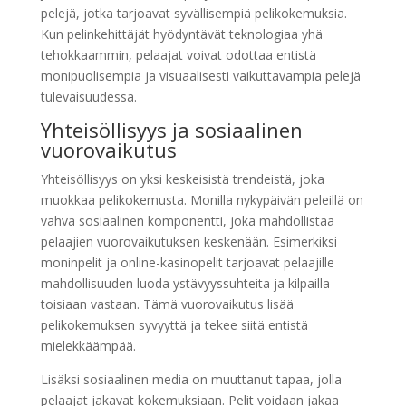
pelejä, jotka tarjoavat syvällisempiä pelikokemuksia.
Kun pelinkehittäjät hyödyntävät teknologiaa yhä
tehokkaammin, pelaajat voivat odottaa entistä
monipuolisempia ja visuaalisesti vaikuttavampia pelejä
tulevaisuudessa.
Yhteisöllisyys ja sosiaalinen
vuorovaikutus
Yhteisöllisyys on yksi keskeisistä trendeistä, joka
muokkaa pelikokemusta. Monilla nykypäivän peleillä on
vahva sosiaalinen komponentti, joka mahdollistaa
pelaajien vuorovaikutuksen keskenään. Esimerkiksi
moninpelit ja online-kasinopelit tarjoavat pelaajille
mahdollisuuden luoda ystävyyssuhteita ja kilpailla
toisiaan vastaan. Tämä vuorovaikutus lisää
pelikokemuksen syvyyttä ja tekee siitä entistä
mielekkäämpää.
Lisäksi sosiaalinen media on muuttanut tapaa, jolla
pelaajat jakavat kokemuksiaan. Pelit voidaan jakaa