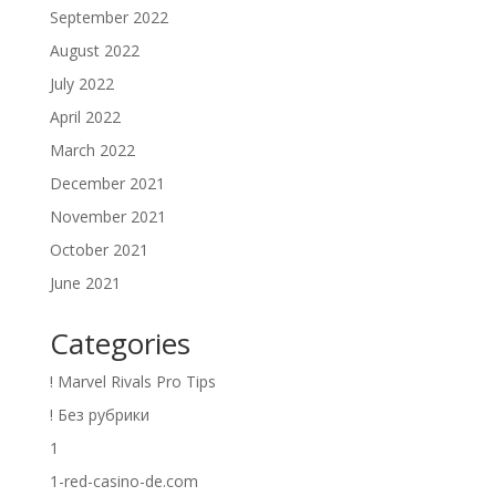
September 2022
August 2022
July 2022
April 2022
March 2022
December 2021
November 2021
October 2021
June 2021
Categories
! Marvel Rivals Pro Tips
! Без рубрики
1
1-red-casino-de.com