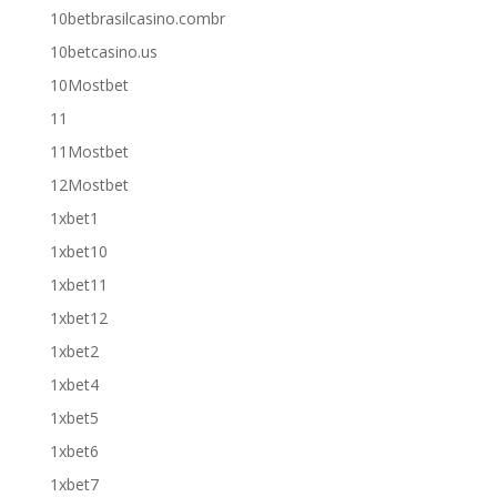
10betbrasilcasino.combr
10betcasino.us
10Mostbet
11
11Mostbet
12Mostbet
1xbet1
1xbet10
1xbet11
1xbet12
1xbet2
1xbet4
1xbet5
1xbet6
1xbet7