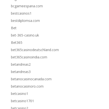
bcgameespana.com
bestcasinos1
bestdiplomsa.com
Bet
bet-365-casino.uk
Bet365
bet365casinodeutschland.com
bet365casinoindia.com
betandreas2
betandreas3
betanocasinocanada.com
betanocasinoro.com
betcasino1
betcasino1701
betcasino2