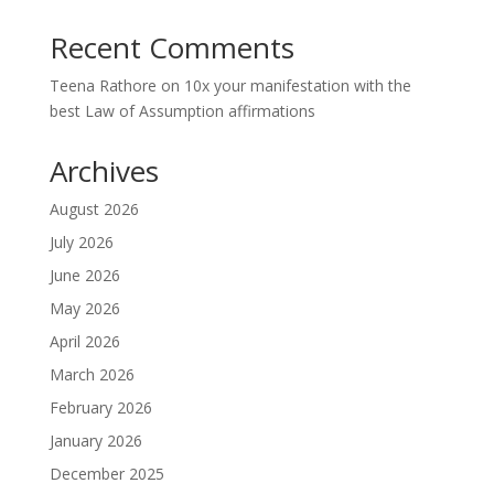
Recent Comments
Teena Rathore
on
10x your manifestation with the
best Law of Assumption affirmations
Archives
August 2026
July 2026
June 2026
May 2026
April 2026
March 2026
February 2026
January 2026
December 2025