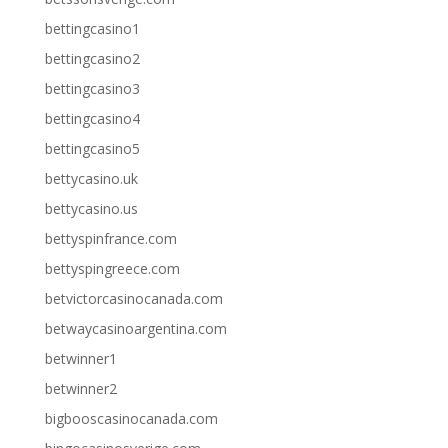
bettingcasino1
bettingcasino2
bettingcasino3
bettingcasino4
bettingcasino5
bettycasino.uk
bettycasino.us
bettyspinfrance.com
bettyspingreece.com
betvictorcasinocanada.com
betwaycasinoargentina.com
betwinner1
betwinner2
bigbooscasinocanada.com