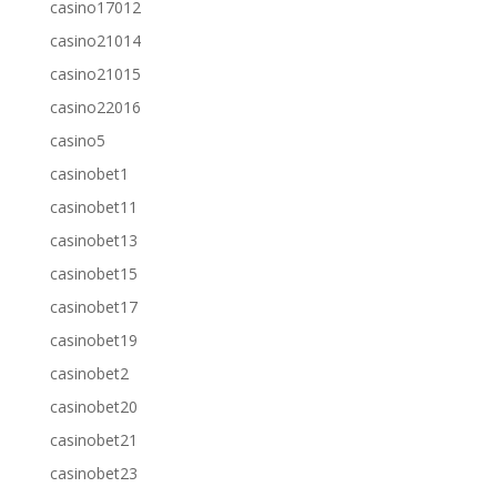
casino17012
casino21014
casino21015
casino22016
casino5
casinobet1
casinobet11
casinobet13
casinobet15
casinobet17
casinobet19
casinobet2
casinobet20
casinobet21
casinobet23