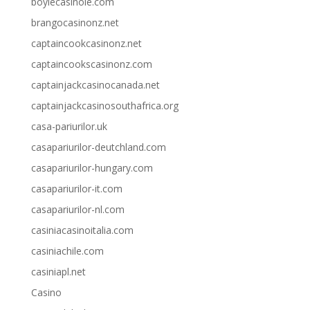
boylecasinoie.com
brangocasinonz.net
captaincookcasinonz.net
captaincookscasinonz.com
captainjackcasinocanada.net
captainjackcasinosouthafrica.org
casa-pariurilor.uk
casapariurilor-deutchland.com
casapariurilor-hungary.com
casapariurilor-it.com
casapariurilor-nl.com
casiniacasinoitalia.com
casiniachile.com
casiniapl.net
Casino