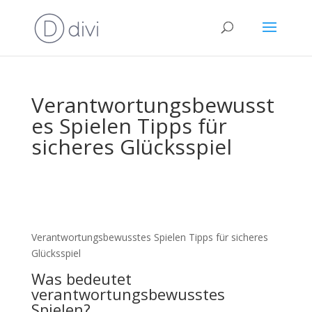
Verantwortungsbewusst
es Spielen Tipps für
sicheres Glücksspiel
Verantwortungsbewusstes Spielen Tipps für sicheres
Glücksspiel
Was bedeutet
verantwortungsbewusstes
Spielen?