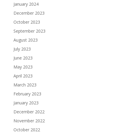
January 2024
December 2023
October 2023
September 2023
August 2023
July 2023
June 2023
May 2023
April 2023
March 2023
February 2023
January 2023
December 2022
November 2022
October 2022