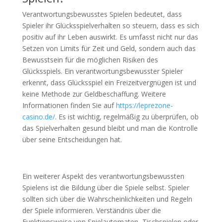
Verantwortungsbewusstes Spielen bedeutet, dass
Spieler ihr Glücksspielverhalten so steuern, dass es sich
positiv auf ihr Leben auswirkt. Es umfasst nicht nur das
Setzen von Limits für Zeit und Geld, sondern auch das
Bewusstsein für die möglichen Risiken des
Glücksspiels. Ein verantwortungsbewusster Spieler
erkennt, dass Glücksspiel ein Freizeitvergnügen ist und
keine Methode zur Geldbeschaffung. Weitere
Informationen finden Sie auf
https://leprezone-
casino.de/
. Es ist wichtig, regelmäßig zu überprüfen, ob
das Spielverhalten gesund bleibt und man die Kontrolle
über seine Entscheidungen hat.
Ein weiterer Aspekt des verantwortungsbewussten
Spielens ist die Bildung über die Spiele selbst. Spieler
sollten sich über die Wahrscheinlichkeiten und Regeln
der Spiele informieren. Verständnis über die
Funktionsweise von Spielautomaten, Tischspielen oder