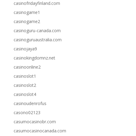
casinofridayfinland.com
casinogame1
casinogame2
casinoguru-canada.com
casinoguruaustralia.com
casinojaya9
casinokingdomnz.net
casinoonline2
casinoslot1
casinoslot2
casinoslot4
casinoudenrofus
casono02123
casumocasinobr.com
casumocasinocanada.com