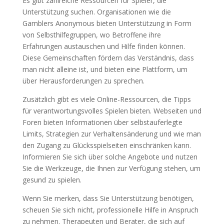
Es gibt zahlreiche Ressourcen für Spieler, die
Unterstützung suchen. Organisationen wie die
Gamblers Anonymous bieten Unterstützung in Form
von Selbsthilfegruppen, wo Betroffene ihre
Erfahrungen austauschen und Hilfe finden können.
Diese Gemeinschaften fördern das Verständnis, dass
man nicht alleine ist, und bieten eine Plattform, um
über Herausforderungen zu sprechen.
Zusätzlich gibt es viele Online-Ressourcen, die Tipps
für verantwortungsvolles Spielen bieten. Webseiten und
Foren bieten Informationen über selbstauferlegte
Limits, Strategien zur Verhaltensänderung und wie man
den Zugang zu Glücksspielseiten einschränken kann.
Informieren Sie sich über solche Angebote und nutzen
Sie die Werkzeuge, die Ihnen zur Verfügung stehen, um
gesund zu spielen.
Wenn Sie merken, dass Sie Unterstützung benötigen,
scheuen Sie sich nicht, professionelle Hilfe in Anspruch
zu nehmen. Therapeuten und Berater, die sich auf