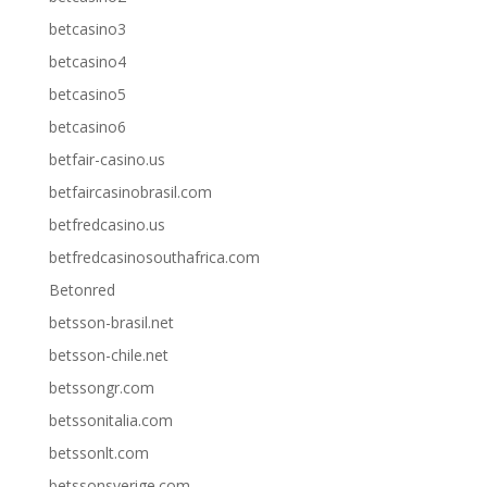
betcasino3
betcasino4
betcasino5
betcasino6
betfair-casino.us
betfaircasinobrasil.com
betfredcasino.us
betfredcasinosouthafrica.com
Betonred
betsson-brasil.net
betsson-chile.net
betssongr.com
betssonitalia.com
betssonlt.com
betssonsverige.com