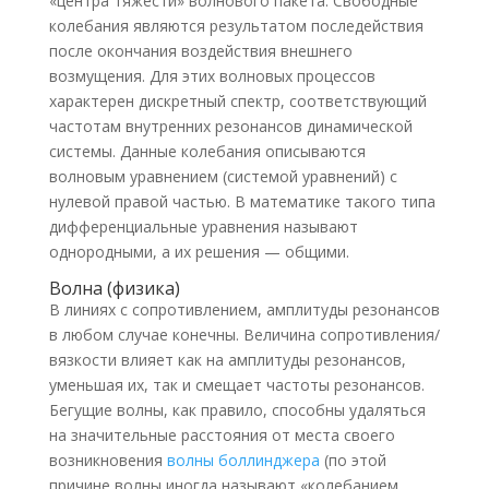
«центра тяжести» волнового пакета. Свободные
колебания являются результатом последействия
после окончания воздействия внешнего
возмущения. Для этих волновых процессов
характерен дискретный спектр, соответствующий
частотам внутренних резонансов динамической
системы. Данные колебания описываются
волновым уравнением (системой уравнений) с
нулевой правой частью. В математике такого типа
дифференциальные уравнения называют
однородными, а их решения — общими.
Волна (физика)
В линиях с сопротивлением, амплитуды резонансов
в любом случае конечны. Величина сопротивления/
вязкости влияет как на амплитуды резонансов,
уменьшая их, так и смещает частоты резонансов.
Бегущие волны, как правило, способны удаляться
на значительные расстояния от места своего
возникновения
волны боллинджера
(по этой
причине волны иногда называют «колебанием,