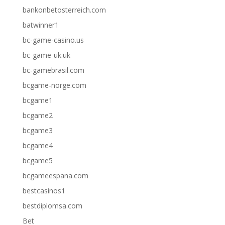
bankonbetosterreich.com
batwinner1
bc-game-casino.us
bc-game-uk.uk
bc-gamebrasil.com
bcgame-norge.com
bcgame1
bcgame2
bcgame3
bcgame4
bcgame5
bcgameespana.com
bestcasinos1
bestdiplomsa.com
Bet