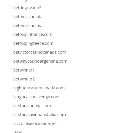
bettingcasino5
bettycasino.uk
bettycasino.us
bettyspinfrance.com
bettyspingreece.com
betvictorcasinocanada.com
betwaycasinoargentina.com
betwinner1
betwinner2
bigbooscasinocanada.com
bingocasinosverige.com
bitstarzcanada.com
bitstarzcasinoaustralia.com
bizzocasinocanada.net
Blog