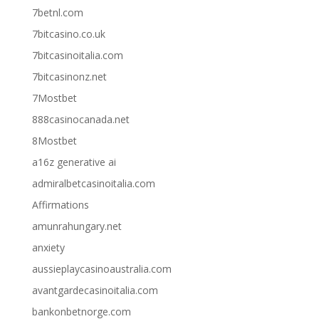
7betnl.com
7bitcasino.co.uk
7bitcasinoitalia.com
7bitcasinonz.net
7Mostbet
888casinocanada.net
8Mostbet
a16z generative ai
admiralbetcasinoitalia.com
Affirmations
amunrahungary.net
anxiety
aussieplaycasinoaustralia.com
avantgardecasinoitalia.com
bankonbetnorge.com