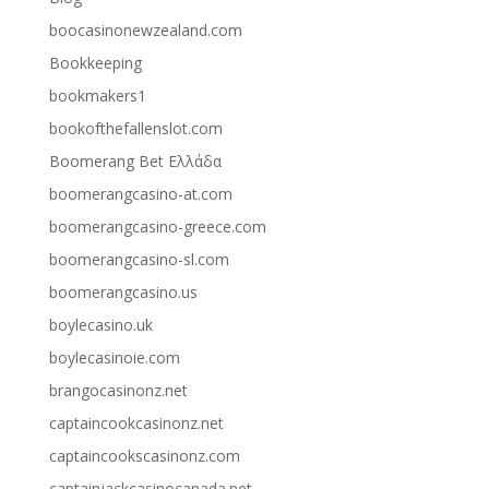
boocasinonewzealand.com
Bookkeeping
bookmakers1
bookofthefallenslot.com
Boomerang Bet Ελλάδα
boomerangcasino-at.com
boomerangcasino-greece.com
boomerangcasino-sl.com
boomerangcasino.us
boylecasino.uk
boylecasinoie.com
brangocasinonz.net
captaincookcasinonz.net
captaincookscasinonz.com
captainjackcasinocanada.net