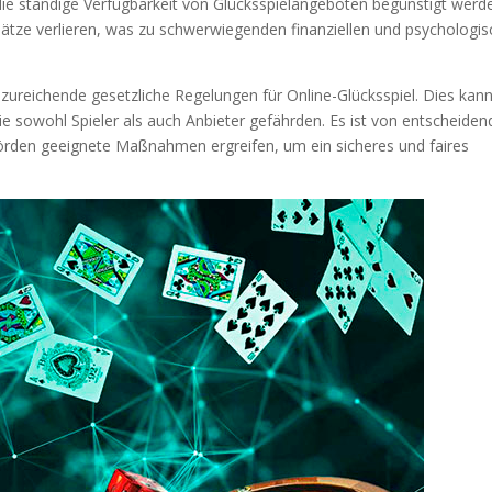
 die ständige Verfügbarkeit von Glücksspielangeboten begünstigt werd
nsätze verlieren, was zu schwerwiegenden finanziellen und psychologi
nzureichende gesetzliche Regelungen für Online-Glücksspiel. Dies kan
ie sowohl Spieler als auch Anbieter gefährden. Es ist von entscheiden
rden geeignete Maßnahmen ergreifen, um ein sicheres und faires