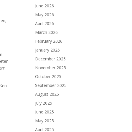
June 2026
May 2026
zen,
April 2026
March 2026
February 2026
January 2026
on
December 2025
ieten
November 2025
 am
October 2025
September 2025
eßen.
August 2025
July 2025
June 2025
May 2025
April 2025