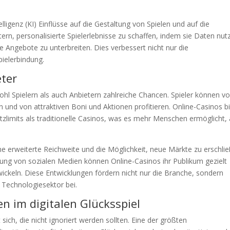
ligenz (KI) Einflüsse auf die Gestaltung von Spielen und auf die
ern, personalisierte Spielerlebnisse zu schaffen, indem sie Daten nut
Angebote zu unterbreiten. Dies verbessert nicht nur die
ielerbindung.
eter
wohl Spielern als auch Anbietern zahlreiche Chancen. Spieler können v
en und von attraktiven Boni und Aktionen profitieren. Online-Casinos b
tzlimits als traditionelle Casinos, was es mehr Menschen ermöglicht,
ine erweiterte Reichweite und die Möglichkeit, neue Märkte zu erschli
zung von sozialen Medien können Online-Casinos ihr Publikum gezielt
ickeln. Diese Entwicklungen fördern nicht nur die Branche, sondern
 Technologiesektor bei.
n im digitalen Glücksspiel
 sich, die nicht ignoriert werden sollten. Eine der größten