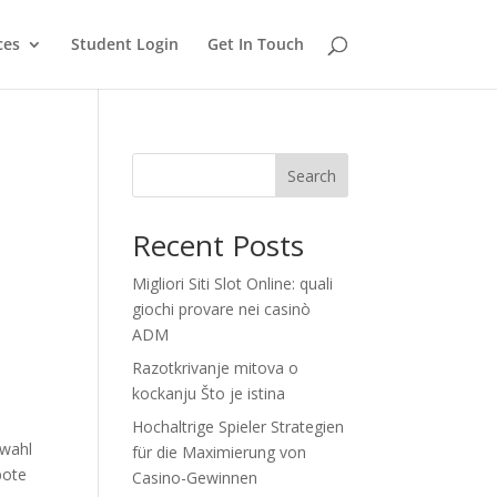
ces
Student Login
Get In Touch
Search
Recent Posts
Migliori Siti Slot Online: quali
giochi provare nei casinò
ADM
Razotkrivanje mitova o
kockanju Što je istina
Hochaltrige Spieler Strategien
swahl
für die Maximierung von
bote
Casino-Gewinnen