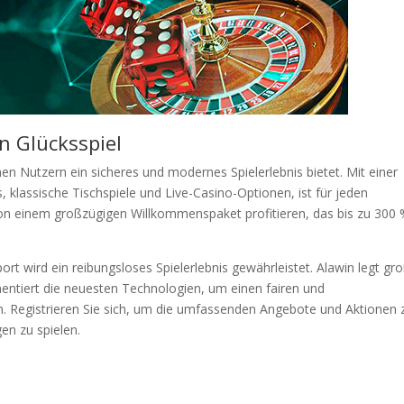
en Glücksspiel
nen Nutzern ein sicheres und modernes Spielerlebnis bietet. Mit einer
, klassische Tischspiele und Live-Casino-Optionen, ist für jeden
n einem großzügigen Willkommenspaket profitieren, das bis zu 300
t wird ein reibungsloses Spielerlebnis gewährleistet. Alawin legt gr
ementiert die neuesten Technologien, um einen fairen und
en. Registrieren Sie sich, um die umfassenden Angebote und Aktionen 
en zu spielen.