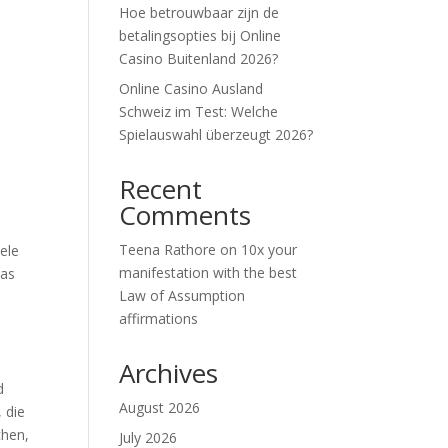
Hoe betrouwbaar zijn de
betalingsopties bij Online
Casino Buitenland 2026?
Online Casino Ausland
Schweiz im Test: Welche
Spielauswahl überzeugt 2026?
Recent
Comments
Teena Rathore
on
10x your
ele
manifestation with the best
das
Law of Assumption
affirmations
Archives
d
August 2026
 die
chen,
July 2026