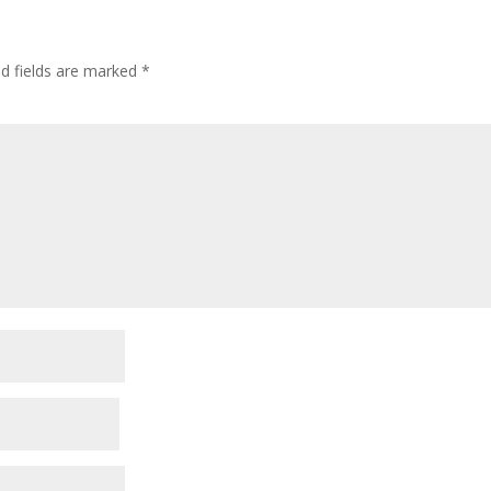
ed fields are marked
*