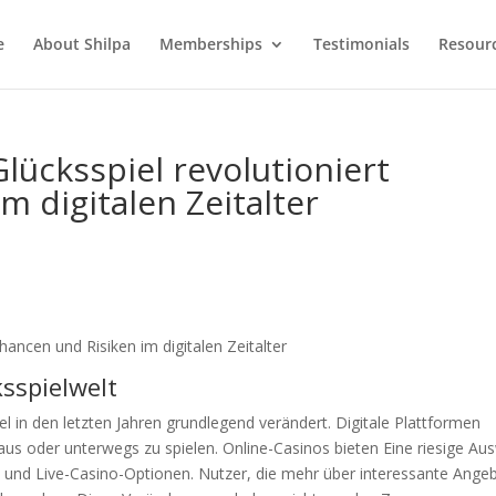
e
About Shilpa
Memberships
Testimonials
Resour
lücksspiel revolutioniert
m digitalen Zeitalter
hancen und Risiken im digitalen Zeitalter
ksspielwelt
l in den letzten Jahren grundlegend verändert. Digitale Plattformen
us oder unterwegs zu spielen. Online-Casinos bieten Eine riesige Au
e und Live-Casino-Optionen. Nutzer, die mehr über interessante Ange