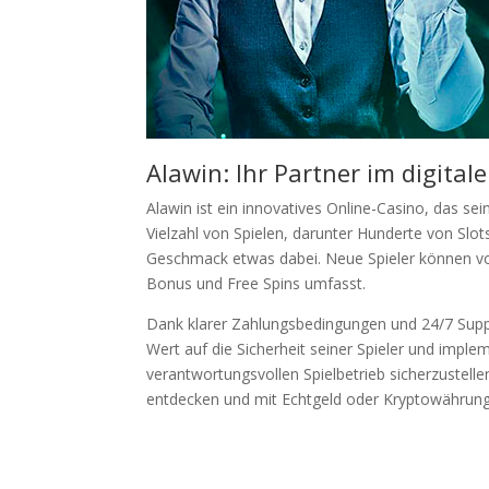
Alawin: Ihr Partner im digital
Alawin ist ein innovatives Online-Casino, das sei
Vielzahl von Spielen, darunter Hunderte von Slots
Geschmack etwas dabei. Neue Spieler können vo
Bonus und Free Spins umfasst.
Dank klarer Zahlungsbedingungen und 24/7 Suppor
Wert auf die Sicherheit seiner Spieler und impl
verantwortungsvollen Spielbetrieb sicherzustell
entdecken und mit Echtgeld oder Kryptowährung