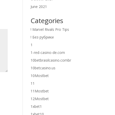
June 2021
Categories
! Marvel Rivals Pro Tips
! Без рубрики
1
1-red-casino-de.com
10betbrasilcasino.combr
10betcasino.us
10Mostbet
11
11Mostbet
12Mostbet
1xbet1
1xbet10