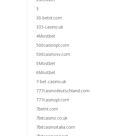
3
30-betnl.com
333-casino.uk
4Mostbet
500casinopl.com
500casinosv.com
5Mostbet
6Mostbet
7-bet-casino.uk
777casinodeutschland.com
777casinopl.com
7betnl.com
7bitcasino.co.uk
7bitcasinoitalia.com