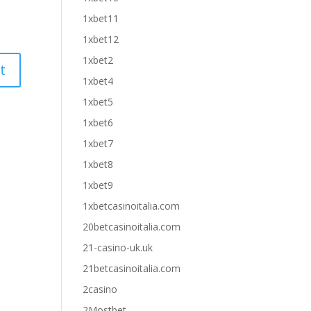
1xbet11
1xbet12
1xbet2
1xbet4
1xbet5
1xbet6
1xbet7
1xbet8
1xbet9
1xbetcasinoitalia.com
20betcasinoitalia.com
21-casino-uk.uk
21betcasinoitalia.com
2casino
2Mostbet