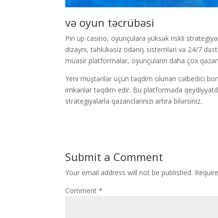
və oyun təcrübəsi
Pin up casino, oyunçulara yüksək riskli strategi
dizaynı, təhlükəsiz ödəniş sistemləri və 24/7 dəstə
müasir platformalar, oyunçuların daha çox qazanc
Yeni müştərilər üçün təqdim olunan cəlbedici bon
imkanlar təqdim edir. Bu platformada qeydiyyatdan
strategiyalarla qazanclarınızı artıra bilərsiniz.
Submit a Comment
Your email address will not be published.
Requir
Comment
*