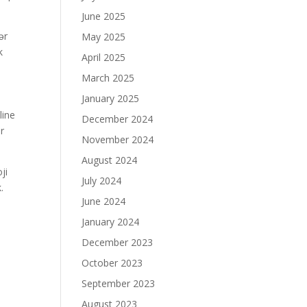
June 2025
ər
May 2025
k
April 2025
March 2025
January 2025
line
December 2024
ir
November 2024
August 2024
ji
July 2024
.
June 2024
January 2024
December 2023
October 2023
September 2023
August 2023