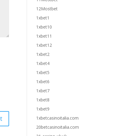
12Mostbet
1xbet1
1xbet10
1xbet11
1xbet12
1xbet2
1xbet4
1xbet5
1xbet6
1xbet7
1xbet8
1xbet9
1xbetcasinoitalia.com
20betcasinoitalia.com