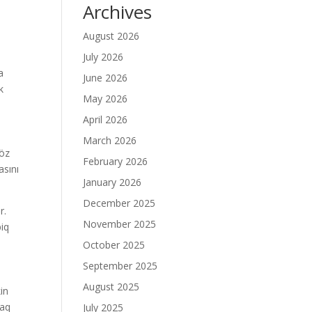
Archives
August 2026
July 2026
a
June 2026
k
May 2026
April 2026
March 2026
 öz
February 2026
asını
January 2026
December 2025
r.
November 2025
biq
October 2025
September 2025
August 2025
kin
maq
July 2025