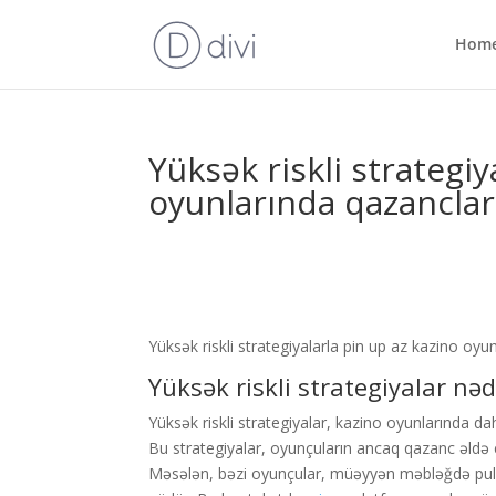
Hom
Yüksək riskli strategiy
oyunlarında qazancları
Yüksək riskli strategiyalarla pin up az kazino oyun
Yüksək riskli strategiyalar nəd
Yüksək riskli strategiyalar, kazino oyunlarında 
Bu strategiyalar, oyunçuların ancaq qazanc əldə et
Məsələn, bəzi oyunçular, müəyyən məbləğdə pul qo