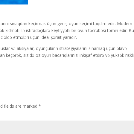
yalarını sınaqdan keçirmək üçün geniş oyun seçimi təqdim edir. Modern
k xidməti ilə istifadəçilərə keyfiyyətli bir oyun təcrübəsi təmin edir. B
 əldə etmələri üçün ideal şərait yaradır.
uslar və aksiyalar, oyunçuların strategiyalarını sınamaq üçün əlavə
 keçərək, siz də öz oyun bacarıqlarınızı inkişaf etdirə və yüksək riskli
ed fields are marked
*