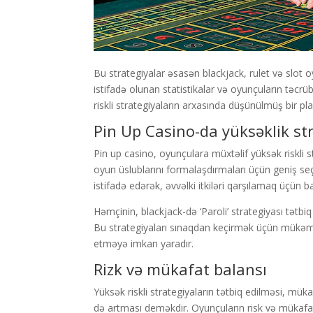
Bu strategiyalar əsasən blackjack, rulet və slot 
istifadə olunan statistikalar və oyunçuların təcrübə
riskli strategiyaların arxasında düşünülmüş bir pl
Pin Up Casino-da yüksəklik str
Pin up casino, oyunçulara müxtəlif yüksək riskli 
oyun üslublarını formalaşdırmaları üçün geniş se
istifadə edərək, əvvəlki itkiləri qarşılamaq üçün
Həmçinin, blackjack-də ‘Paroli’ strategiyası tətbi
Bu strategiyaları sınaqdan keçirmək üçün mükəmmə
etməyə imkan yaradır.
Rizk və mükafat balansı
Yüksək riskli strategiyaların tətbiq edilməsi, müka
də artması deməkdir. Oyunçuların risk və mükafat