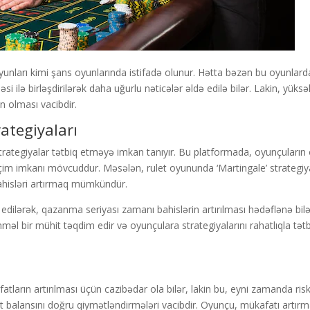
oyunları kimi şans oyunlarında istifadə olunur. Hətta bəzən bu oyunlard
si ilə birləşdirilərək daha uğurlu nəticələr əldə edilə bilər. Lakin, yüksə
an olması vacibdir.
ategiyaları
strategiyalar tətbiq etməyə imkan tanıyır. Bu platformada, oyunçuların
çim imkanı mövcuddur. Məsələn, rulet oyununda ‘Martingale’ strategiy
 bahisləri artırmaq mümkündür.
q edilərək, qazanma seriyası zamanı bahislərin artırılması hədəflənə bilə
l bir mühit təqdim edir və oyunçulara strategiyalarını rahatlıqla tət
fatların artırılması üçün cazibədar ola bilər, lakin bu, eyni zamanda ris
 balansını doğru qiymətləndirmələri vacibdir. Oyunçu, mükafatı artır